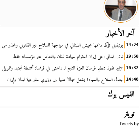
آخر الأخبار
يونيفيل تؤكد دعمها للجيش اللبناني في مواجهة السلاح غير القانوني وتحذر من ا
14:24
نائب لبناني: على إيران احترام سيادة لبنان والتعامل عبر مؤسساته فقط
19:50
تزايد نفوذ تنظيم فرسان العزة التابع لـ داعش في فرنسا: أنشطة تجنيد وتمويل
16:32
جدل السلاح والسيادة يشعل سجالا علنيا بين وزيري خارجية لبنان وإيران
14:46
الفيس بوك
تويتر
Tweets by