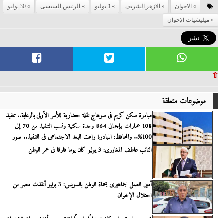
الاخوان
الازهر الشريف
3 يوليو
الرئيس السيسى
30 يوليو
ميليشيات الإخوان
⇧
موضوعات متعلقة
مبادرة سكن كريم فى سوهاج نقلة حضارية للأسر الأولى بالرعاية.. تنفيذ
108 عمارات بإجمالى 864 وحدة سكنية ونسب التنفيذ من 70 إلى
100%.. والمحافظ: المبادرة راعت البعد الاجتماعى فى التنفيذ.. صور
النائب عاطف المغاورى: 3 يوليو كان يوما فارقا فى عمر الوطن
أمين العمل الجماهيرى بحماة الوطن بالسويس: 3 يوليو أنقذت مصر من
احتلال الإخوان