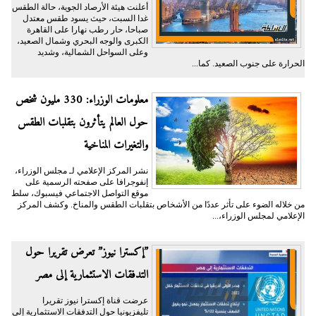
أعلنت هيئة الأرصاد الجوية، حالة الطقس
غدا السبت، حيث يسود طقس معتدل
صباحا، حار رطب نهارا على القاهرة
الكبرى والوجه البحري وشمال الصعيد،
وعلى السواحل الشمالية، وشديد
الحرارة على جنوب الصعيد. كما...
معلومات الوزراء: 330 مليون شخص
حول العالم يتأثرون بتقلبات الطقس
والتغيرات المناخية
نشر المركز الإعلامي لـ مجلس الوزراء،
إنفوجرافا على صفحته الرسمية على
موقع التواصل الاجتماعي فيسبوك، سلط
من خلاله الضوء على تأثر عددًا من الأشخاص بتقلبات الطقس والمناخ. وكشف المركز
الإعلامي لمجلس الوزراء،...
”إكسترا نيوز” تعرض تقريرا حول
التدفقات الاستثمارية إلى مصر
عرضت قناة إكسترا نيوز تقريرا
تليفزيونيا حول التدفقات الاستثمارية إلى