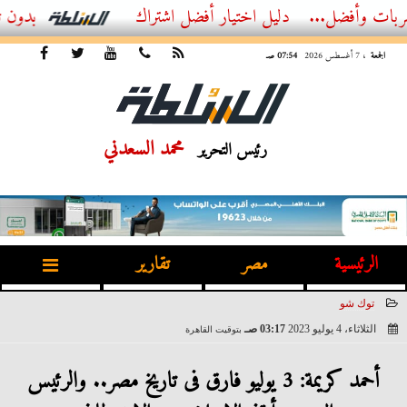
أفضل...
أفضل اشتراك IPTV بدون تقطيع 2026 – دليل المشاهد العصري
الجمعة
، 7 أغسطس 2026
07:54 صـ
محمد السعدني
رئيس التحرير
الرئيسية
مصر
تقارير
توك شو
الثلاثاء، 4 يوليو 2023
03:17 صـ
بتوقيت القاهرة
2023-07-04 03:17:22
أحمد كريمة: 3 يوليو فارق فى تاريخ مصر.. والرئيس