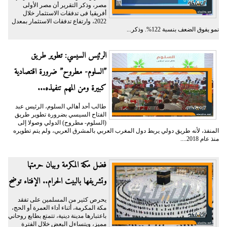
مصر، وذكر التقرير أن مصر الأولى
أفريقيا فى تدفقات الاستثمار خلال
2022، وارتفاع تدفقات الاستثمار بمعدل
نمو يفوق الضعف بنسبة 122%. وذكر...
الرئيس السيسي: تطوير طريق
”السلوم- مطروح” ضرورة اقتصادية
كبيرة ومن المهم تنفيذه...
طالب أحد أهالي السلوم، الرئيس عبد
الفتاح السيسي بضرورة تطوير طريق
(السلوم- مطروح) الدولي وصولا إلى
المنفذ، لأنه طريق دولي يربط دول المغرب العربي بالمشرق العربي، ولم يتم تطويره
منذ عام 2018....
فضل مكة المكرمة وبيان حرمتها
وتشريفها بالبيت الحرام.. الإفتاء توضح
يحرص كثير من المسلمين على تفقد
مكة المكرمة، أثناء أداء العمرة أو الحج،
باعتبارها مدينة دينية، تتمتع بطابع روحاني
مميز، ويتساءل البعض خلال الفترة