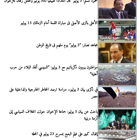
محمود مسلم: 3 يوليو كان امتدادًا طبيعيًا لـ30 يونيو وأفشل رهان للإخوان
الأهلى بالزى الأصلى فى مباراة القمة أمام الزمالك 13 يوليو
مجاهد نصار: ”3 يوليو” يوم ملهم فى تاريخ الوطن
مواطنون يروون ذكرياتهم مع 3 يوليو: ”السيسي أنقذ البلاد من حرب
أهلية”
في ذكرى بيان 3 يوليو.. دراسة ترصد المخاطر الخارجية والداخلية على
مصر
باحث عن بيان 3 يوليو: جماعة الإخوان حولت الخلاف السياسي إلى
أزمة دينية
إقبال كبير على فيلم البعبع بمسرح 23 يوليو في المحلة