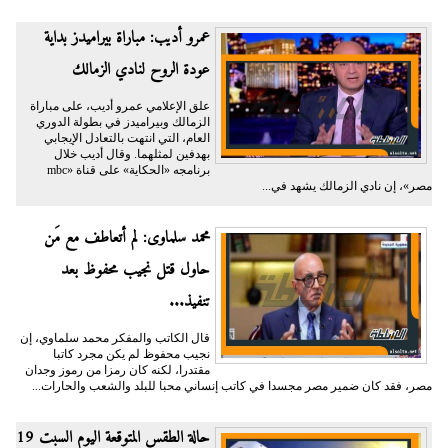
عمرو أديب: مباراة بيراميدز بداية
عودة الروح لنادي الزمالك
علق الإعلامي عمرو أديب، على مباراة
الزمالك وبيراميدز في بطولة الدوري
العام، التي انتهت بالتعادل الإيجابي
بهدفين لمثلهما. وقال أديب خلال
برنامجه «الحكاية» على قناة «mbc
مصر»، إن نادي الزمالك يشهد في...
محمد سلماوى: لم أتعاطف مع مَن
حاول قتل نجيب محفوظ بعد
تنفيذ...
قال الكاتب والمفكر محمد سلماوي، إن
نجيب محفوظ لم يكن مجرد كاتبا
مقتدرا، لكنه كان رمزا من رموز وجدان
مصر، فقد كان ضمير مصر مجسدا في كاتب إنساني محبا للبلد والشعب والحارات...
حالة الطقس المتوقعة اليوم السبت 19