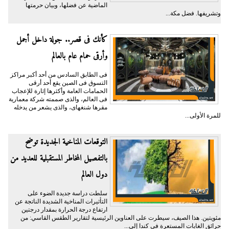
الماضية عن فضلها، وبيان حرمتها
وتشريفها. فضل مكة...
كأنك فى قصر.. جولة داخل أجمل
وأرقى حمام عام بالعالم
فى الطابق السادس من أحد أكبر مراكز
التسوق فى الصين يقع أحد أرقى
الحمامات العامة وأكثرها إثارة للإعجاب
فى العالم، والذى صممته شركة معمارية
مقرها شنغهاى، والذى يشعر من يدخله
للمرة الأولى...
التوقعات المناخية الجديدة توضح
بالتفصيل المخاطر المستقبلية للعديد من
دول العالم
سلطت دراسة جديدة الضوء على
التأثيرات المناخية الشديدة الناتجة عن
ارتفاع درجة الحرارة بمقدار درجتين
مئويتين. هذا الصيف، سيطرت على العناوين الرئيسية لتقارير الطقس القاسي: من
حرائق الغابات المستعرة في كندا إلى...