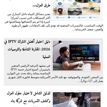
طرق العزل...
تعتبر مشاكل المياه داخل المنازل من
أكثر المشكلات التي تسبب أضرارًا
كبيرة إذا لم يتم اكتشافها ومعالجتها في
الوقت المناسب، فالتسربات المخفية قد تؤدي إلى تلف الدهانات، ظهور الرطوبة
والعفن، ضعف الخرسانة،...
دليل اختيار أفضل اشتراك IPTV في
2026: المقارنة الشاملة والتوصيات
العملية
في مشهد الترفيه الرقمي المتغير
باستمرار، أصبح اختيار خدمة IPTV
المناسبة بمثابة رحلة بحث عن التوازن
بين السعر، الجودة، والموثوقية. مع تكبد الأسر الأمريكية متوسط فاتورة كابل شهري
يصل إلى 127 دولاراً،...
الدليل الشامل لاختيار حلول العزل
وكشف التسربات مع شركة بناء