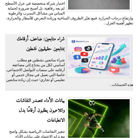
اختيار شركة متخصصة في عزل الأسطح
لم يعد رفاهية، بل أصبح ضرورة لحماية
المباني من مشاكل التسرب والرطوبة
وارتفاع درجات الحرارة. فمع تغيّر الظروف المناخية وزيادة التعرض للأمطار والحرارة،
تظهر أهمية العزل...
شراء متابعين: ضاعف أرقامك
بمتابعين حقيقيين نشطين
شراء متابعين نشطين هو مطلب
أساسي لكل من يحتاج إلى مضاعفة
أرقامه على منصات التواصل الاجتماعي،
خاصةً التي تعمل في مجال خدمي أو
تعليمي أو تجاري؛ حيث إن زيادة متابعين
هذه الحسابات...
بيانات الأداء تتصدر النقاشات
واللاعبون يطلبون أرقامًا بدل
الانطباعات
تتغير النقاشات الرياضية بشكل واضح
مع تزايد الاعتماد على بيانات الأداء