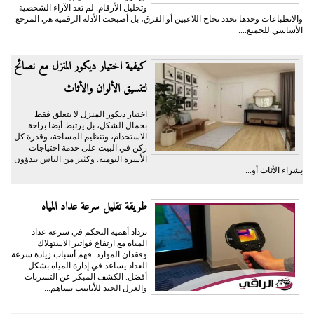
وتحليل الأرقام. لم تعد الآراء الشخصية
والانطباعات وحدها تحدد نجاح اللاعبين أو الفرق، بل أصبحت الأدلة الرقمية هي المرجع
الأساسي للجميع....
كيفية اختيار ديكور المنزل مع نصائح
لتنسيق الألوان والأثاث
اختيار ديكور المنزل لا يتعلق فقط
بجمال الشكل، بل يرتبط أيضا براحة
الاستخدام، وتنظيم المساحة، وقدرة كل
ركن في البيت على خدمة احتياجات
الأسرة اليومية. وكثير من الناس يبدؤون
بشراء الأثاث أو...
طريقة تقليل سرعة عداد المياه
تزداد أهمية التحكم في سرعة عداد
المياه مع ارتفاع فواتير الاستهلاك
وفقدان الموارد. فهم أسباب زيادة سرعة
العداد يساعد في إدارة المياه بشكل
أفضل. الكشف المبكر عن التسربات
والعزل الجيد للأنابيب يساهم...