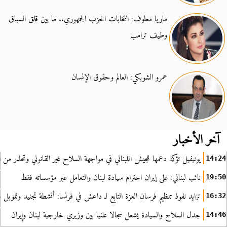
ماريا معلوف: انتخابات الحزب الجمهوري.. ما بين قلق السباق
وطيف ترامب
عمرو الشوبكي: العالم وحقوق الإنسان
آخر الأخبار
يونيفيل تؤكد دعمها للجيش اللبناني في مواجهة السلاح غير القانوني وتحذر من ا
14:24
نائب لبناني: على إيران احترام سيادة لبنان والتعامل عبر مؤسساته فقط
19:50
تزايد نفوذ تنظيم فرسان العزة التابع لـ داعش في فرنسا: أنشطة تجنيد وتمويل
16:32
جدل السلاح والسيادة يشعل سجالا علنيا بين وزيري خارجية لبنان وإيران
14:46