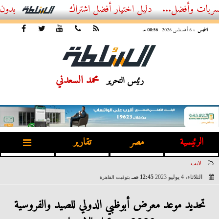
أفضل...
أفضل اشتراك IPTV بدون تقطيع 2026 – دليل المشاهد العصري
الخميس
، 6 أغسطس 2026
08:56 مـ
محمد السعدني
رئيس التحرير
الرئيسية
مصر
تقارير
لايت
الثلاثاء، 4 يوليو 2023
12:45 صـ
بتوقيت القاهرة
2023-07-04 00:45:54
تحديد موعد معرض أبوظبي الدولي للصيد والفروسية