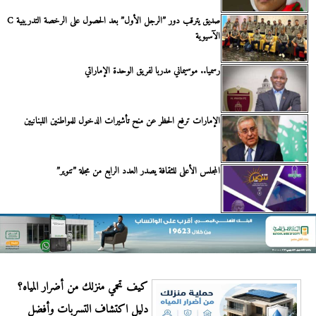
صديق يترقب دور ”الرجل الأول” بعد الحصول على الرخصة التدريبية C
الآسيوية
رسميا.. موسيماني مدربا لفريق الوحدة الإماراتي
الإمارات ترفع الحظر عن منح تأشيرات الدخول للمواطنين اللبنانيين
المجلس الأعلى للثقافة يصدر العدد الرابع من مجلة ”تنوير”
كيف تحمي منزلك من أضرار المياه؟
دليل اكتشاف التسربات وأفضل