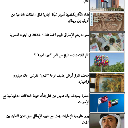
الثاني
علماء الآثار يكشفون أسرار شبكة تجارية لنقل الحلقات العاجية من
أفريقيا إلى بريطانيا
سعر الدرهم الإماراتى اليوم الجمعة 30-6-2023 فى البنوك المصرية
عالم البلاستيك.. تاريخ من الفن ”غير المعروف”
متحف اللوفر أبوظبى يضيف لوحة ”الدمى” للفرنسى جان هونوري
فراغونارد
خطوة جديدة.. بيان عاجل من قطر بشأن عودة العلاقات الدبلوماسية مع
الإمارات
وزير خارجية الإمارات يبحث مع نظيره الإيطالي سبل تعزيز التعاون بين
البلدين