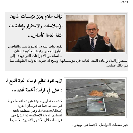
وجود...
نواف سلام يعزز مؤسسات الدولة:
الإصلاحات والاستقرار وإعادة بناء
الثقة العامة كأساس...
يقود نواف سلام، الدبلوماسي والقاضي
البارز المعين رئيسًا لحكومة لبنان،
سلسلة من الإجراءات التي تهدف إلى
استقرار البلاد وإعادة الثقة العامة في مؤسساتها. ويتيح له خبرته الدولية الطويلة، بما
في ذلك عمله...
تزايد نفوذ تنظيم فرسان العزة التابع لـ
داعش في فرنسا: أنشطة تجنيد...
كشفت تقارير حديثة عن تصاعد ملحوظ
في نشاط جماعة فرسان العزة
(Forsane Alizza)، وهي منظمة تابعة
لتنظيم الدولة الإسلامية (داعش) في
فرنسا، خلال الأشهر الأخيرة، لا سيما
عبر منصات التواصل الاجتماعي. ويبدو...