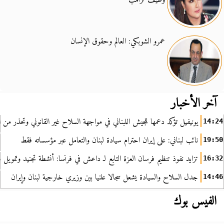
عمرو الشوبكي: العالم وحقوق الإنسان
آخر الأخبار
يونيفيل تؤكد دعمها للجيش اللبناني في مواجهة السلاح غير القانوني وتحذر من ا
14:24
نائب لبناني: على إيران احترام سيادة لبنان والتعامل عبر مؤسساته فقط
19:50
تزايد نفوذ تنظيم فرسان العزة التابع لـ داعش في فرنسا: أنشطة تجنيد وتمويل
16:32
جدل السلاح والسيادة يشعل سجالا علنيا بين وزيري خارجية لبنان وإيران
14:46
الفيس بوك