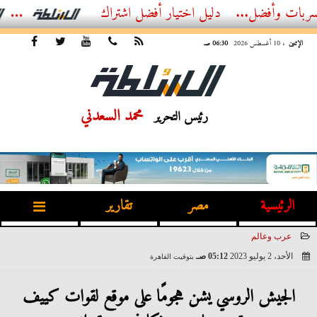
أفضل...
الدليل الشامل للهوتلاين العقاري في مصر – تواصل مباشر مع...
الإثنين
، 10 أغسطس 2026
06:30 صـ
محمد السعدني
رئيس التحرير
الرئيسية
مصر
تقارير
عرب وعالم
الأحد، 2 يوليو 2023
05:12 صـ
بتوقيت القاهرة
2023-07-02 05:12:25
الجيش الروسي يشن هجومًا على موقع لقوات كييف