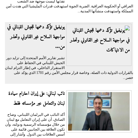
نفذتها ليست موجهة ضد الشعب
العراقي أو الحكومة العراقية. الضربة الجوية استهدفت قدرات المليشيا التي هددت أمن
المملكة واستهدفت منشآتها المدنية...
يونيفيل تؤكد دعمها للجيش اللبناني في
مواجهة السلاح غير القانوني وتحذر
من...
تشير تقارير الأمم المتحدة إلى تزايد دور
الجيش اللبناني في الحفاظ على
الاستقرار الداخلي، في إطار التزام لبنان
بالقرارات الدولية ذات الصلة، وخاصة قرار مجلس الأمن رقم 1701 الذي يؤكد على
حصر...
نائب لبناني: على إيران احترام سيادة
لبنان والتعامل عبر مؤسساته فقط
أكد النائب في البرلمان اللبناني، وضاح
الصادق، أن على إيران التعامل مع لبنان
من خلال مؤسساته الرسمية ودولته، وأن
تكون العلاقة بين الجانبين قائمة على
أسس العلاقات بين الدول. وأشار إلى