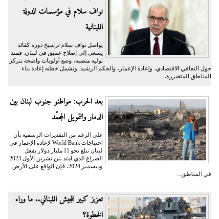
نواف سلام في مؤسسات الدولة
اللبنانية
يواصل نواف سلام ترسيخ دوره كقائد
يسعى إلى إصلاح عميق في لبنان. فمنذ
توليه منصبه، وضع أولويات واضحة تتركز
حول التعافي الاقتصادي، وإعادة الإعمار، والحكم الرشيد. وتشمل خطته إعادة بناء
المناطق المتضررة،...
بعد الحرب: مواطنو جنوب لبنان بين
الدمار والتمويل المجمّد
على الرغم من التقديرات الرسمية بأن
احتياجات World Bank لإعادة الإعمار في
لبنان تبلغ نحو 11 مليار دولار بفعل
الصراع الذي امتد بين تشرين الأول 2023
وديسمبر 2024، فإن الواقع على الأرض
في المناطق...
تعزيز كبير للجيش اللبناني.. ما وراء
الخطوة؟