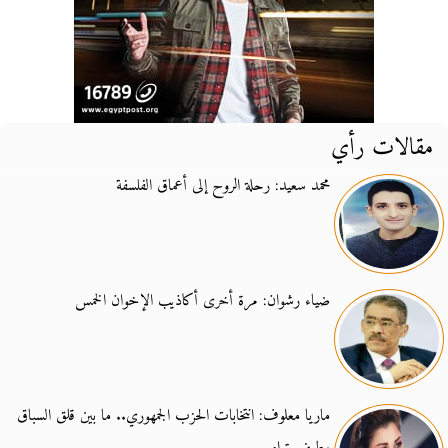
مقالات رأي
محمد سعيد: رحلة الروح إلى أعماق الفلسفة
ضياء رشوان: مرة أخرى أكاذيب الإخوان الخمس
ماريا معلوف: انتخابات الحزب الجمهوري.. ما بين قلق السباق
وطيف ترامب