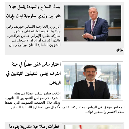
جدل السلاح والسيادة يشعل سجالا
علنيا بين وزيري خارجية لبنان وإيران
أثار وزير الخارجية اللبناني جوزيف رجّي
جدلًا واسعًا بعد تعليقه على منشور
شاركه نظيره الإيراني عباس عراقجي،
والذي أكد فيه أن إيران لا تتدخل في
الشؤون الداخلية للبنان. وردّ رجّي بأن
الواقع...
اختيار سامر شقير عضوًا في هيئة
الشرف بمجلس التنفيذيين اللبنانيين في
الرياض
انتُخب سامر شقير عضوًا في هيئة
الشرف في مجلس التنفيذيين اللبنانيين،
وذلك خلال الجمعية العمومية التي عقدها
المجلس مؤخرًا في الرياض، بمشاركة القائم بالأعمال في السفارة اللبنانية السفير
سلام الأشقر والسفير فؤاد...
خطوات إصلاحية متدرجة يقودها