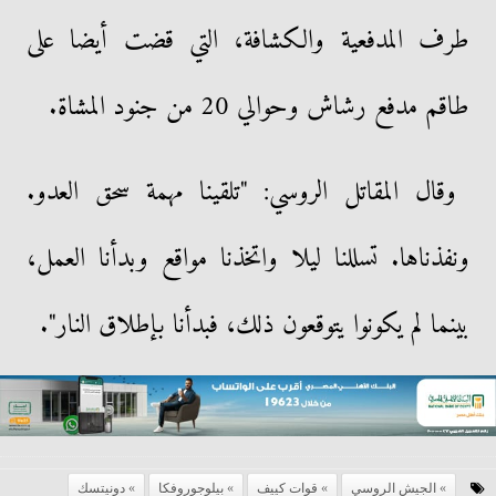
طرف المدفعية والكشافة، التي قضت أيضا على
طاقم مدفع رشاش وحوالي 20 من جنود المشاة.
وقال المقاتل الروسي: "تلقينا مهمة سحق العدو.
ونفذناها. تسللنا ليلا واتخذنا مواقع وبدأنا العمل،
بينما لم يكونوا يتوقعون ذلك، فبدأنا بإطلاق النار".
الجيش الروسي
قوات كييف
بيلوجوروفكا
دونيتسك