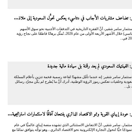
: تضاعف مشتريات الأجانب في «تاسي» يعكس تحوُّل السعودية إلى ملاذ...
الاستثمار سامر شقير، أنَّ القفزة التاريخية في التدفقات الأجنبية نحو سوق الأسهم
السعودية (تاسي) خلال الأشهر الأربعة الأولى من عام 2026، تُمثِّل برهانًا قاطعًا على نجاح رؤية
 الفينتيك السعودي لم يعد رقمنة بل سيادة مالية جديدة
استثمار سامر شقير: إنه عندما تأمَّل مشهدًا لقاعة رسمية فخمة تتزين بأعلام المملكة
عودية وخلفيات تعكس رموز الرؤية الوطنية، أدرك أنَّ ما يُطرح لم يكُن مجرَّد رسائل
بل...
 عودة إيباي القوية ونمو الاقتصاد الدائري يفتحان آفاقًا لاستثمارات استراتيجية...
الاستثمار، سامر شقير، أنَّ الانتعاش الاستثنائي الذي تشهده منصة إيباي عالميًّا في عام
مثِّل نموذجًا حيًّا لتحول التجارة الإلكترونية نحو الاقتصاد الدائري ، وهو توجُّه يتوافق تمامًا مع