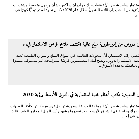
 الاستثمار سامر شقير، أنَّ توقعات بنك جولدمان ساكس بشأن وصول متوسط مشتريات
البنوك المركزية من الذهب إلى 60 طنًا شهريًّا خلال عام 2026 تعكس تحولًا استراتيجيًّا كبيرًا في
لي...
: دروس من إمبراطورية سلع عالمية تكشف ملامح فرص الاستثمار في...
شقير، رائد الاستثمار، أنَّ التحولات العالمية في أسواق السلع والموارد الطبيعية تُعيد
ة الاستثمار الدولي، وتفتح أمام المستثمرين فرصًا استراتيجية غير مسبوقة، مشيرًا
ديناميكيات هذه الأسواق...
 السعودية تكتب أعظم قصة استثمارية في الشرق الأوسط برؤية 2030
الاستثمار سامر شقير، أنَّ المملكة العربية السعودية تواصل ترسيخ مكانتها كأكثر الوجهات
ة جرأة وجاذبية في الشرق الأوسط، بعد تصدرها مشهد رأس المال المغامر للعام الثالث
، في إنجاز...