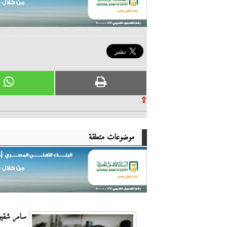
⇧
موضوعات متعلقة
سامر شقير: