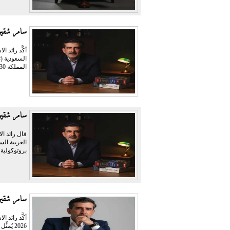
سامر شقير
أكَّد رائد 
المملكة 2030 في...
سامر شقير:
قال رائد ال
العربية الس
بروتوكولية، 
سامر شقير:
أكَّد رائد 
2026 يُ