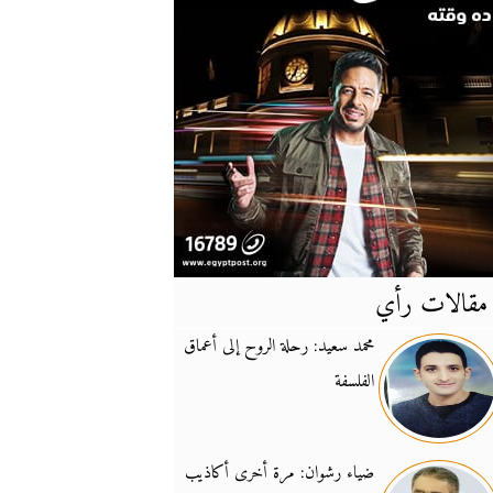
مقالات رأي
آخر
الأخبار
محمد سعيد: رحلة الروح إلى أعماق
الفلسفة
يونيفيل تؤكد دعمها ل
14:24
نائب لبناني: على إير
19:50
ضياء رشوان: مرة أخرى أكاذيب
تزايد نفوذ تنظيم فرس
16:32