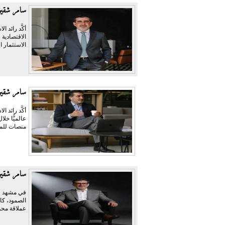
سامر شقير:
أكَّد رائد 
الاقتصادية 
الاستثمار ا
سامر شقير:
منصات للمر
سامر شقير 
في مشهد وص
الصمود، كا
عملاقة محمّ