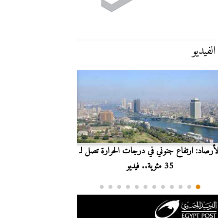
الفيديو
لأرصاد: ارتفاع جنوني في درجات الحرارة تصل لـ
بث مباشر.. مشاهدة مبارا
35 مئوية.. فيديو
الدوري ا