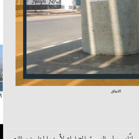
الانفاق
بث مباشر.. مباراة الزمالك وسيراميكا كليوباترا في
ا
الدوري