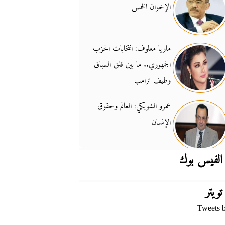
الإخوان الخمس
جدل السلاح والسيادة
14:46
ماريا معلوف: انتخابات الحزب
الجمهوري.. ما بين قلق السباق
وطيف ترامب
عمرو الشوبكي: العالم وحقوق
الإنسان
الفيس بوك
تويتر
Tweets 