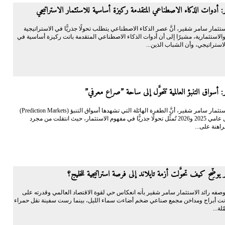
 أدوات الذكاء الاصطناعي المتقدمة ركيزة أساسية للاستثمار الاستراتيجي
الاستثمار سامر شقير، أنَّ عصر الذكاء الاصطناعي يتطلب تحولًا جذريًّا في الاستراتيجية
والاستثمارية، مشيرًا إلى أن أدوات الذكاء الاصطناعي المتقدمة باتت ركيزة أساسية في
لاستراتيجي، وأن الشباب الذين...
 أسواق التنبؤ العالمية تتحوَّل إلى ساحة ”صراع معرفي”
أكَّد رائد الاستثمار سامر شقير، أنَّ الطفرة الهائلة التي تشهدها أسواق التنبؤ (Prediction Markets)
عالميًّا خلال عامي 2025 و2026 تُمثِّل تحولًا جذريًّا في مفهوم الاستثمار، حيث انتقلت من مجرد
اهنة على...
يوضِّح كيف تحوَّلت أزمة تايلاند إلى فرصة استراتيجية للخليج؟
فه رائد الاستثمار سامر شقير بأنه انعكاس حي لقوة الاقتصاد العالمي وقدرته على
نت أبراج ومداخن مجمع صناعي ضخم أضاءت سماء الليل، بينما رست سفينة نقل حمراء
لة...