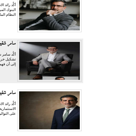
أكَّد رائد
النظام الما
سامر شقير
أكَّد سامر 
تشكيل خريط
إلى أن فهم 
سامر شقير:
أكَّد رائد 
الاستثماري
على التوالي