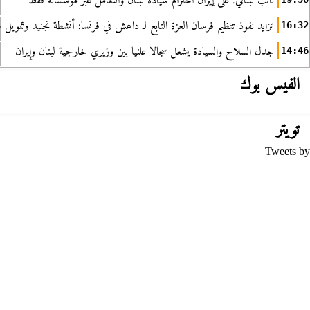
نائب لبناني: على إيران احترام سيادة لبنان والتعامل عبر مؤسساته فقط
تزايد نفوذ تنظيم فرسان العزة التابع لـ داعش في فرنسا: أنشطة تجنيد وتمويل
16:32
جدل السلاح والسيادة يشعل سجالا علنيا بين وزيري خارجية لبنان وإيران
14:46
الفيس بوك
تويتر
Tweets by