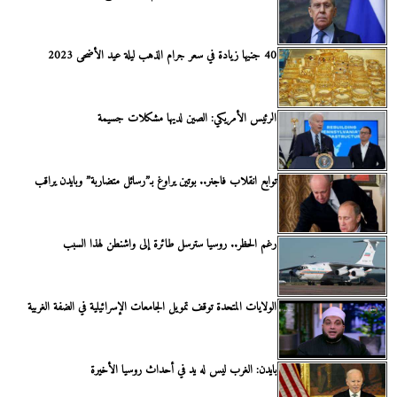
40 جنيها زيادة في سعر جرام الذهب ليلة عيد الأضحى 2023
الرئيس الأمريكي: الصين لديها مشكلات جسيمة
توابع انقلاب فاجنر.. بوتين يراوغ بـ”رسائل متضاربة” وبايدن يراقب
رغم الحظر.. روسيا سترسل طائرة إلى واشنطن لهذا السبب
الولايات المتحدة توقف تمويل الجامعات الإسرائيلية في الضفة الغربية
بايدن: الغرب ليس له يد في أحداث روسيا الأخيرة