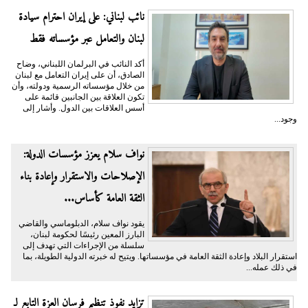
نائب لبناني: على إيران احترام سيادة
لبنان والتعامل عبر مؤسساته فقط
أكد النائب في البرلمان اللبناني، وضاح
الصادق، أن على إيران التعامل مع لبنان
من خلال مؤسساته الرسمية ودولته، وأن
تكون العلاقة بين الجانبين قائمة على
أسس العلاقات بين الدول. وأشار إلى
وجود...
نواف سلام يعزز مؤسسات الدولة:
الإصلاحات والاستقرار وإعادة بناء
الثقة العامة كأساس...
يقود نواف سلام، الدبلوماسي والقاضي
البارز المعين رئيسًا لحكومة لبنان،
سلسلة من الإجراءات التي تهدف إلى
استقرار البلاد وإعادة الثقة العامة في مؤسساتها. ويتيح له خبرته الدولية الطويلة، بما
في ذلك عمله...
تزايد نفوذ تنظيم فرسان العزة التابع لـ