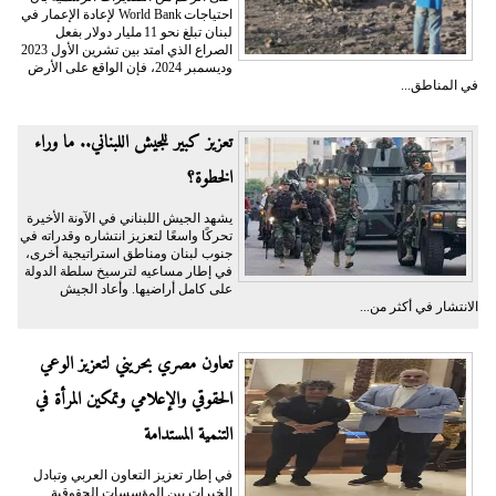
احتياجات World Bank لإعادة الإعمار في
لبنان تبلغ نحو 11 مليار دولار بفعل
الصراع الذي امتد بين تشرين الأول 2023
وديسمبر 2024، فإن الواقع على الأرض
في المناطق...
تعزيز كبير للجيش اللبناني.. ما وراء
الخطوة؟
يشهد الجيش اللبناني في الآونة الأخيرة
تحركًا واسعًا لتعزيز انتشاره وقدراته في
جنوب لبنان ومناطق استراتيجية أخرى،
في إطار مساعيه لترسيخ سلطة الدولة
على كامل أراضيها. وأعاد الجيش
الانتشار في أكثر من...
تعاون مصري بحريني لتعزيز الوعي
الحقوقي والإعلامي وتمكين المرأة في
التنمية المستدامة
في إطار تعزيز التعاون العربي وتبادل
الخبرات بين المؤسسات الحقوقية