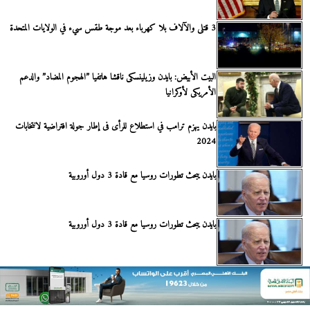
3 قتلى والآلاف بلا كهرباء بعد موجة طقس سيء في الولايات المتحدة
البيت الأبيض: بايدن وزيلينسكى ناقشا هاتفيا ”الهجوم المضاد” والدعم
الأمريكى لأوكرانيا
بايدن يهزم ترامب في استطلاع للرأى فى إطار جولة افتراضية لانتخابات
2024
بايدن يبحث تطورات روسيا مع قادة 3 دول أوروبية
بايدن يبحث تطورات روسيا مع قادة 3 دول أوروبية