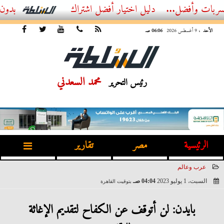
...
أفضل اشتراك IPTV بدون تقطيع 2026 – دليل المشاهد العصري
الأحد
، 9 أغسطس 2026
06:06 صـ
محمد السعدني
رئيس التحرير
الرئيسية
مصر
تقارير
عرب وعالم
السبت، 1 يوليو 2023
04:04 صـ
بتوقيت القاهرة
2023-07-01 04:04:13
بايدن: لن أتوقف عن الكفاح لتقديم الإغاثة