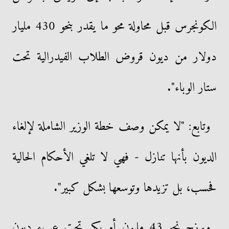
الكونجرس قبل محاولة محو ما يقدر بنحو 430 مليار
دولار من ديون قروض الطلاب الفيدرالية تحت
ستار الوباء".
وتابع: "لا يمكن وصف خطة الوزير الشاملة لإلغاء
الديون بأنها تنازل - فهي لا تلغي الأحكام الحالية
فحسب، بل تزيدها وتوسعها بشكل كبير".
ويرزح نحو 43 مليون أمريكي تحت عبء ديون