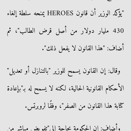
"يؤكد الوزير أن قانون HEROES يمنحه سلطة إلغاء
430 مليار دولار من أصل قرض الطالب"، ثم
أضاف: "هذا القانون لا يفعل ذلك".
وقال: إن القانون يسمح للوزير "بالتنازل أو تعديل"
الأحكام القانونية الحالية، لكنه لا يسمح له بـ"بإعادة
كتابة هذا القانون من الصفر"، وفقًا لروبرتس.
وأضاف: إن الحكومة بحاجة إلى"تفويض مباشر من