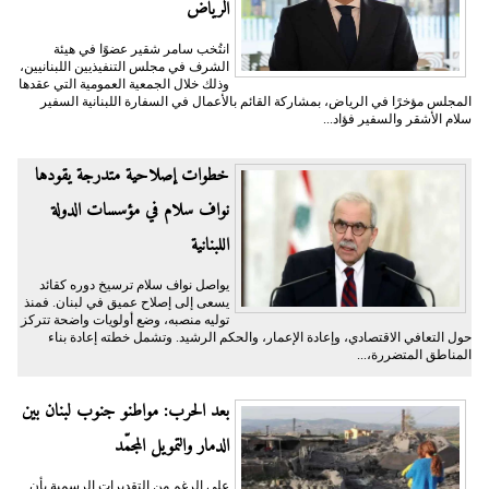
الرياض
انتُخب سامر شقير عضوًا في هيئة
الشرف في مجلس التنفيذيين اللبنانيين،
وذلك خلال الجمعية العمومية التي عقدها
المجلس مؤخرًا في الرياض، بمشاركة القائم بالأعمال في السفارة اللبنانية السفير
سلام الأشقر والسفير فؤاد...
خطوات إصلاحية متدرجة يقودها
نواف سلام في مؤسسات الدولة
اللبنانية
يواصل نواف سلام ترسيخ دوره كقائد
يسعى إلى إصلاح عميق في لبنان. فمنذ
توليه منصبه، وضع أولويات واضحة تتركز
حول التعافي الاقتصادي، وإعادة الإعمار، والحكم الرشيد. وتشمل خطته إعادة بناء
المناطق المتضررة،...
بعد الحرب: مواطنو جنوب لبنان بين
الدمار والتمويل المجمّد
على الرغم من التقديرات الرسمية بأن