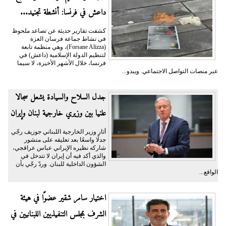
داعش في فرنسا: أنشطة تجنيد...
كشفت تقارير حديثة عن تصاعد ملحوظ
في نشاط جماعة فرسان العزة
(Forsane Alizza)، وهي منظمة تابعة
لتنظيم الدولة الإسلامية (داعش) في
فرنسا، خلال الأشهر الأخيرة، لا سيما
عبر منصات التواصل الاجتماعي. ويبدو...
جدل السلاح والسيادة يشعل سجالا
علنيا بين وزيري خارجية لبنان وإيران
أثار وزير الخارجية اللبناني جوزيف رجّي
جدلًا واسعًا بعد تعليقه على منشور
شاركه نظيره الإيراني عباس عراقجي،
والذي أكد فيه أن إيران لا تتدخل في
الشؤون الداخلية للبنان. وردّ رجّي بأن
الواقع...
اختيار سامر شقير عضوًا في هيئة
الشرف بمجلس التنفيذيين اللبنانيين في