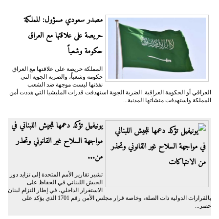
مصدر سعودي مسؤول: المملكة
حريصة على علاقتها مع العراق
حكومة وشعباً
المملكة حريصة على علاقتها مع العراق
حكومة وشعباً، والضربة الجوية التي
نفذتها ليست موجهة ضد الشعب
العراقي أو الحكومة العراقية. الضربة الجوية استهدفت قدرات المليشيا التي هددت أمن
المملكة واستهدفت منشآتها المدنية...
يونيفيل تؤكد دعمها للجيش اللبناني في
مواجهة السلاح غير القانوني وتحذر
من...
تشير تقارير الأمم المتحدة إلى تزايد دور
الجيش اللبناني في الحفاظ على
الاستقرار الداخلي، في إطار التزام لبنان
بالقرارات الدولية ذات الصلة، وخاصة قرار مجلس الأمن رقم 1701 الذي يؤكد على
حصر...