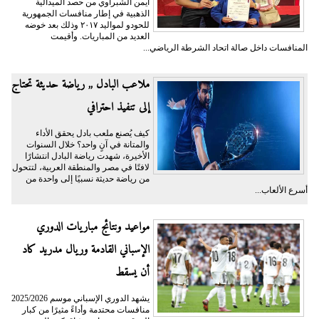
أيمن الشبراوي من حصد الميدالية
الذهبية في إطار منافسات الجمهورية
للحودو لمواليد ٢٠١٧ وذلك بعد خوضه
العديد من المباريات. وأقيمت
المنافسات داخل صالة اتحاد الشرطة الرياضي...
ملاعب البادل ,, رياضة حديثة تحتاج
إلى تنفيذ احترافي
كيف يُصنع ملعب بادل يحقق الأداء
والمتانة في آنٍ واحد؟ خلال السنوات
الأخيرة، شهدت رياضة البادل انتشارًا
لافتًا في مصر والمنطقة العربية، لتتحول
من رياضة حديثة نسبيًا إلى واحدة من
أسرع الألعاب...
مواعيد ونتائج مباريات الدوري
الإسباني القادمة وريال مدريد كاد
أن يسقط
يشهد الدوري الإسباني موسم 2025/2026
منافسات محتدمة وأداءً مثيرًا من كبار