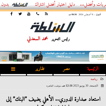
..
أفضل اشتراك IPTV بدون تقطيع 2026 – دليل المشاهد العصري
السبت
، 8 أغسطس 2026
06:36 صـ
محمد السعدني
رئيس التحرير
الرئيسية
مصر
تقارير
رياضة
الجمعة، 30 يونيو 2023
12:16 صـ
بتوقيت القاهرة
2023-06-30 00:16:31
استعاد صدارة الدوري.. الأهلي يضيف ”البنك” إلى