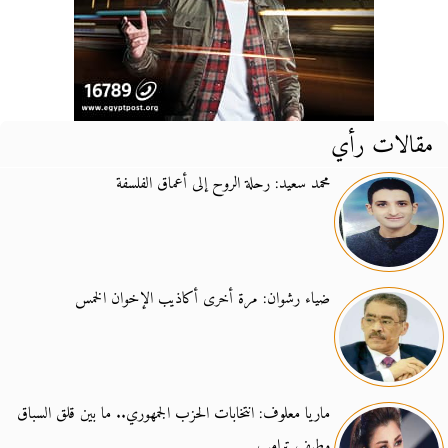
مقالات رأي
محمد سعيد: رحلة الروح إلى أعماق الفلسفة
ضياء رشوان: مرة أخرى أكاذيب الإخوان الخمس
ماريا معلوف: انتخابات الحزب الجمهوري.. ما بين قلق السباق
وطيف ترامب