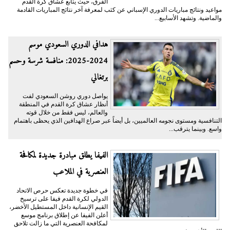
الفرق، حيث يتابع عشاق كرة القدم
مواعيد ونتائج مباريات الدوري الإسباني عن كثب لمعرفة آخر نتائج المباريات القادمة
والماضية. وتشهد الأسابيع...
هدافي الدوري السعودي موسم
2024-2025: منافسة شرسة وحسم
برتغالي
يواصل دوري روشن السعودي لفت
أنظار عشاق كرة القدم في المنطقة
والعالم، ليس فقط من خلال قوته
التنافسية ومستوى نجومه العالميين، بل أيضاً عبر صراع الهدافين الذي يحظى باهتمام
واسع. وبينما يترقب...
الفيفا يطلق مبادرة جديدة لمكافحة
العنصرية في الملاعب
في خطوة جديدة تعكس حرص الاتحاد
الدولي لكرة القدم فيفا على ترسيخ
القيم الإنسانية داخل المستطيل الأخضر،
أعلن الفيفا عن إطلاق برنامج موسع
لمكافحة العنصرية التي ما زالت تلاحق