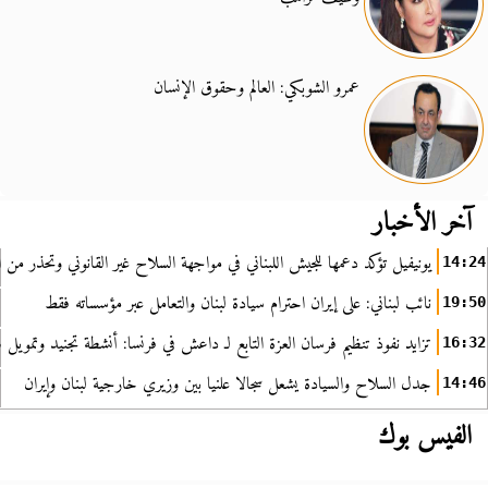
عمرو الشوبكي: العالم وحقوق الإنسان
آخر الأخبار
يونيفيل تؤكد دعمها للجيش اللبناني في مواجهة السلاح غير القانوني وتحذر من ا
14:24
نائب لبناني: على إيران احترام سيادة لبنان والتعامل عبر مؤسساته فقط
19:50
تزايد نفوذ تنظيم فرسان العزة التابع لـ داعش في فرنسا: أنشطة تجنيد وتمويل
16:32
جدل السلاح والسيادة يشعل سجالا علنيا بين وزيري خارجية لبنان وإيران
14:46
الفيس بوك