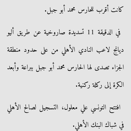
كانت أقرب للحارس محمد أبو جبل.
في الدقيقة 11 تسديدة صاروخية عن طريق أليو
ديانج لاعب النادي الأهلي من على حدود منطقة
الجزاء تصدى لها الحارس محمد أبو جبل ببراعة وأبعد
الكرة إلى ركلة ركنية.
افتتح التونسي علي معلول، التسجيل لصالح الأهلي
في شباك البنك الأهلي.