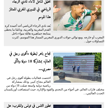
تحليل شامل لأداء نادي الرجاء
الرياضي في الدوري المغربي الممتاز
هذا الموسم
يُعد نادي الرجاء الرياضي أحد أعمدة كرة
القدم المغربية والعربية، ودائمًا ما يحظى
بمتابعة جماهيرية هائلة سواء داخل
المغرب أو خارجه. ومع توالي جولات الدوري المغربي الممتاز هذا الموسم، كثرت
التساؤلات حول...
نجاح باهر لبطولة «أقوى رجل في
العالم» بمشاركة 18 دولة وتألّق
مصري...
اختتمت فعاليات بطولة أقوى رجل في
العالم بنجاح كبير، وذلك بمشاركة
رياضية دولية واسعة ضمّت 18 دولة من
مختلف قارات العالم، في أجواء من التحدي والقوة والإثارة، حيث استضافت أوزبكستان
الحدث العالمي،...
تطور التنس في تونس والمغرب: هل