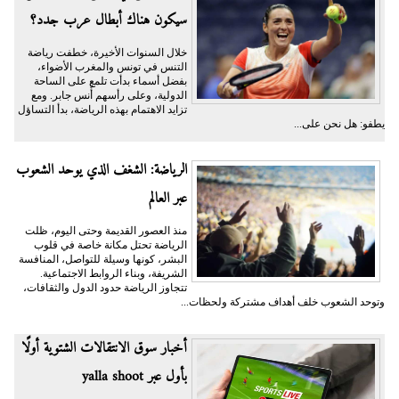
سيكون هناك أبطال عرب جدد؟
خلال السنوات الأخيرة، خطفت رياضة
التنس في تونس والمغرب الأضواء،
بفضل أسماء بدأت تلمع على الساحة
الدولية، وعلى رأسهم أُنس جابر. ومع
تزايد الاهتمام بهذه الرياضة، بدأ التساؤل
يطفو: هل نحن على...
الرياضة: الشغف الذي يوحد الشعوب
عبر العالم
منذ العصور القديمة وحتى اليوم، ظلت
الرياضة تحتل مكانة خاصة في قلوب
البشر، كونها وسيلة للتواصل، المنافسة
الشريفة، وبناء الروابط الاجتماعية.
تتجاوز الرياضة حدود الدول والثقافات،
وتوحد الشعوب خلف أهداف مشتركة ولحظات...
أخبار سوق الانتقالات الشتوية أولًا
بأول عبر yalla shoot