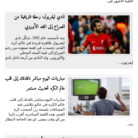
اللعبة الأشهر في...
نادي ليفربول: رحلة تاريخية من
الصراع إلى المجد الأوروبي
منذ تأسيسه عام 1892، شكّل نادي
ليفربول ظاهرة فريدة في عالم كرة
القدم، تجسدت في قصة صعوده من رحم
الصراع إلى قمة المجد المحلي
والأوروبي. ولد النادي من أزمة داخل نادي
إيفرتون،...
مباريات اليوم مباشر نافذتك إلى قلب
عالم الكره تحديث مستمر
مباريات اليوم مباشر نافذتك إلى قلب
عالم الكره في عالمٍ تتلاشى فيه
المسافات بلمسة زر، أصبحت كرة
القدم، هذه اللعبة الساحرة، أقرب إلينا
من أي وقت مضى. لم تعد الحاجة لانتظار
بث...