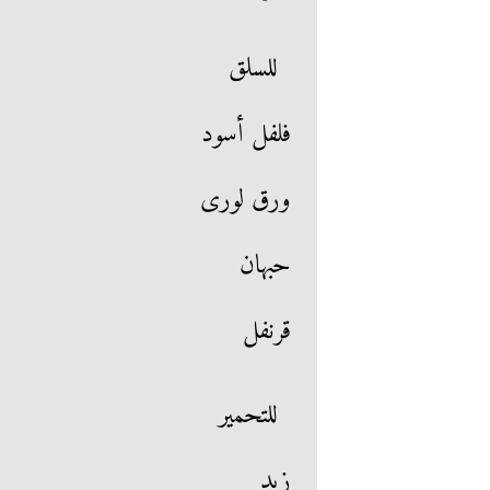
للسلق
فلفل أسود
ورق لورى
حبهان
قرنفل
للتحمير
زبد