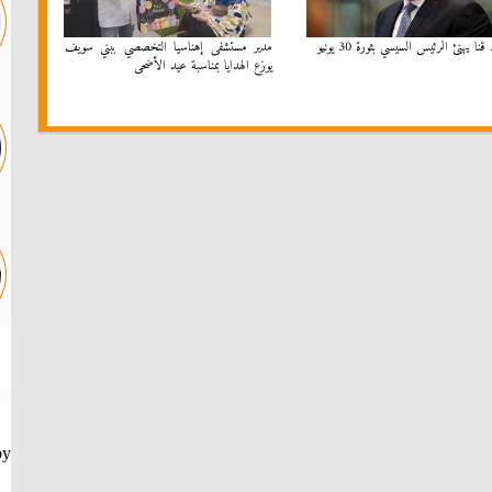
نا يهنئ الرئيس السيسي بثورة 30 يونيو
مدير مستشفى إهناسيا التخصصي ببني سويف
يوزع الهدايا بمناسبة عيد الأضحى
by