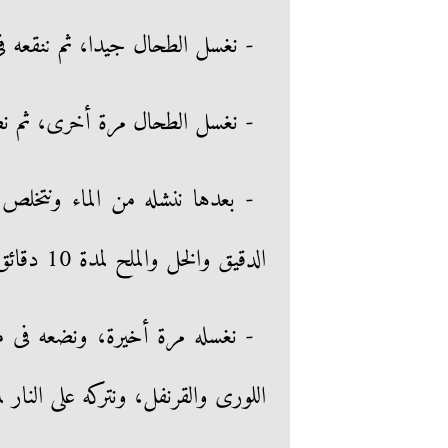
- نغسل الطحال جيدا، ثم ننقعه ف
- نغسل الطحال مرة أخرى، ثم نضع
- بعدها ننشله من الماء ونتخلص
الدقيق والخل والملح لمدة 10 دقائق.
- نغسله مرة أخيرة، ونضعه فى ما
اللورى والقرنفل، ونتركه على النار 