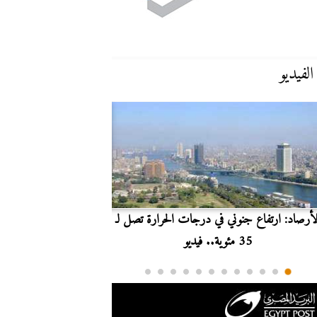
الفيديو
لأرصاد: ارتفاع جنوني في درجات الحرارة تصل لـ
بث مباشر.. مشاهدة مبارا
35 مئوية.. فيديو
الدوري ا