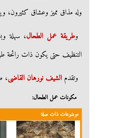
وله مذاق مميز وعشاق كثيرون، ويكثر
و
طريقة عمل الطحال
، سهلة وب
التنظيف حتى يكون ذات رائحة طيب
وتقدم
الشيف نورهان القاضى
، ط
مكونات عمل الطحال:
موضوعات ذات صلة