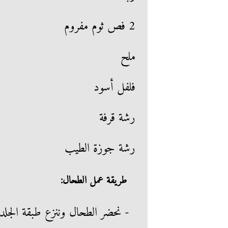
2 فص ثوم مفروم
ملح
فلفل أسود
رشة قرفة
رشة جوزة الطيب
طريقة عمل الطحال:
- نحضر الطحال وننزع طبقة الجلد