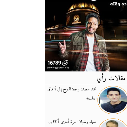
مقالات رأي
آخر
الأخبار
محمد سعيد: رحلة الروح إلى أعماق
الفلسفة
يونيفيل تؤكد دعمها ل
14:24
نائب لبناني: على إير
19:50
ضياء رشوان: مرة أخرى أكاذيب
تزايد نفوذ تنظيم فرس
16:32