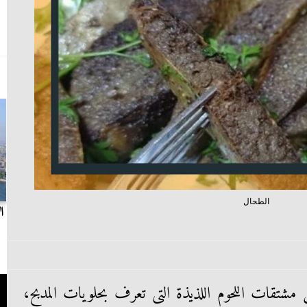
الطحال
بث مباشر.. مباراة الزمالك وسيراميكا كليوباترا في
ا
الدوري
مشتقات اللحوم اللذيذة التى تعرف بحلويات المدبح،