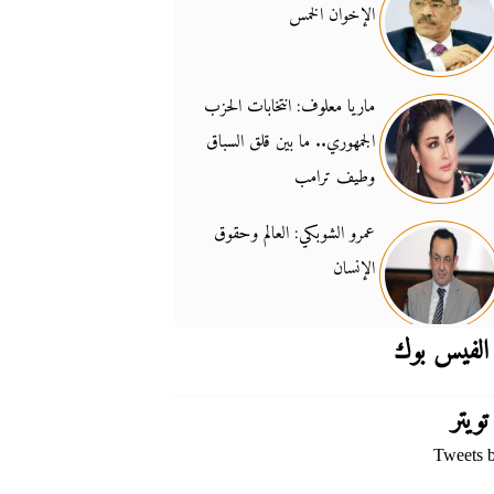
الإخوان الخمس
جدل السلاح والسيادة
14:46
ماريا معلوف: انتخابات الحزب
الجمهوري.. ما بين قلق السباق
وطيف ترامب
عمرو الشوبكي: العالم وحقوق
الإنسان
الفيس بوك
تويتر
Tweets 