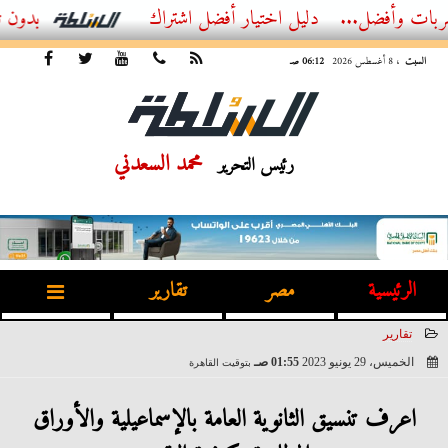
..
أفضل اشتراك IPTV بدون تقطيع 2026 – دليل المشاهد العصري
السبت
، 8 أغسطس 2026
06:12 صـ
محمد السعدني
رئيس التحرير
الرئيسية
مصر
تقارير
تقارير
الخميس، 29 يونيو 2023
01:55 صـ
بتوقيت القاهرة
2023-06-29 01:55:48
اعرف تنسيق الثانوية العامة بالإسماعيلية والأوراق