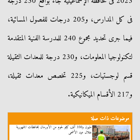
2023 فى محافظة الإسماعيلية جاء بواقع 230 درجة
فى كل المدارس، و205 درجات للفصول المسائية،
فيما جرى تحديد مجموع 240 للمدرسة الفنية المتقدمة
لتكنولوجيا المعلومات، و230 درجة للمعدات الثقيلة
قسم لوجستيات، و225 تخصص معدات ثقيلة،
و217 الأقسام الميكانيكية.
موضوعات ذات صلة
مليون و350 ألف كيلو لحوم من الأورمان بمحافظات الجمهورية
خلال عيد الأضحى