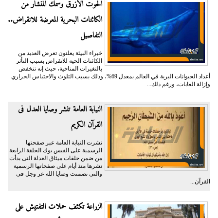
الحوت الأزرق وسمك المنشار من
الكائنات البحرية المعرضة للانقراض..
التفاصيل
خبراء البيئة يعلنون تعرض العديد من
الكائنات الحية للانقراض بسبب التأثر
بالتغيرات المناخية، حيث إنه تنخفض
أعداد الحيوانات البرية في العالم بمعدل 69%، وذلك بسبب التلوث والاحتباس الحراري
وإزالة الغابات، ورغم ذلك...
النيابة العامة تنشر وصايا العدل فى
القرآن الكريم
نشرت النيابة العامة عبر صفحتها
الرسمية على الفيس بوك الحلقة الرابعة
من ضمن حلقات ميثاق العدلة التى بدأت
نشرها منذ أيام على صفحاتها الرسمية
والتى تضمنت وصايا الله عز وجل فى
القرآن...
الزراعة تكثف حملات التفتيش على