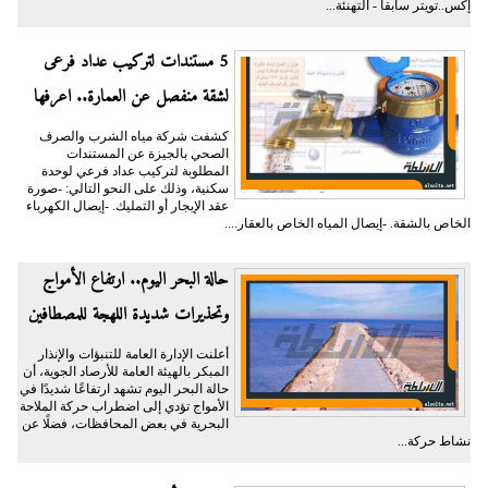
إكس..تويتر سابقا - التهنئة...
5 مستندات لتركيب عداد فرعى
لشقة منفصل عن العمارة.. اعرفها
كشفت شركة مياه الشرب والصرف
الصحي بالجيزة عن المستندات
المطلوبة لتركيب عداد فرعي لوحدة
سكنية، وذلك على النحو التالي: -صورة
عقد الإيجار أو التمليك. -إيصال الكهرباء
الخاص بالشقة. -إيصال المياه الخاص بالعقار....
حالة البحر اليوم.. ارتفاع الأمواج
وتحذيرات شديدة اللهجة للمصطافين
أعلنت الإدارة العامة للتنبؤات والإنذار
المبكر بالهيئة العامة للأرصاد الجوية، أن
حالة البحر اليوم تشهد ارتفاعًا شديدًا في
الأمواج تؤدي إلى اضطراب حركة الملاحة
البحرية في بعض المحافظات، فضلًا عن
نشاط حركة...