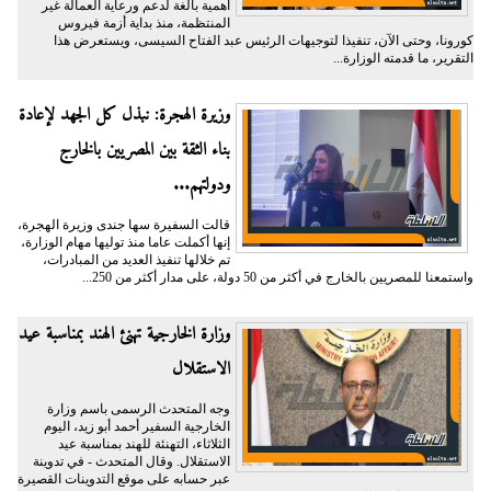
أهمية بالغة لدعم ورعاية العمالة غير
المنتظمة، منذ بداية أزمة فيروس
كورونا، وحتى الآن، تنفيذا لتوجيهات الرئيس عبد الفتاح السيسى، ويستعرض هذا
التقرير، ما قدمته الوزارة...
وزيرة الهجرة: نبذل كل الجهد لإعادة
بناء الثقة بين المصريين بالخارج
ودولتهم...
قالت السفيرة سها جندى وزيرة الهجرة،
إنها أكملت عاما منذ توليها مهام الوزارة،
تم خلالها تنفيذ العديد من المبادرات،
واستمعنا للمصريين بالخارج في أكثر من 50 دولة، على مدار أكثر من 250...
وزارة الخارجية تهنئ الهند بمناسبة عيد
الاستقلال
وجه المتحدث الرسمى باسم وزارة
الخارجية السفير أحمد أبو زيد، اليوم
الثلاثاء، التهنئة للهند بمناسبة عيد
الاستقلال. وقال المتحدث - في تدوينة
عبر حسابه على موقع التدوينات القصيرة