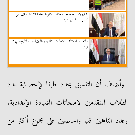
كنترولات تصحيح امتحانات الثانوية العامة 2023 توقف عن
العمل بداية من اليوم
«التعليم»: استئناف امتحانات الثانوية بـ«الفيزياء» و«التاريخ» في 2
يوليو
وأضاف أن التنسيق يحدد طبقا لإحصائية عدد
الطلاب المتقدمين لامتحانات الشهادة الإعدادية،
وعدد الناجحين فيها والحاصلين على مجموع أكثر من