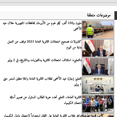
موضوعات متعلقة
مليون و350 ألف كيلو لحوم من الأورمان بمحافظات الجمهورية خلال عيد
الأضحى
كنترولات تصحيح امتحانات الثانوية العامة 2023 توقف عن العمل
بداية من اليوم
«التعليم»: استئناف امتحانات الثانوية بـ«الفيزياء» و«التاريخ» في 2 يوليو
التعليم: إجازة عيد الأضحى لطلاب الثانوية العامة والملاحظين تستمر حتى
1 يوليو
الثانوية العامة.. التعليم تحدد هوية الطالب المسئول عن تصوير أسئلة
امتحان الكيمياء
توافد طلاب الثانوية العامة على اللجان استعداداً لامتحان مادتى الكيمياء