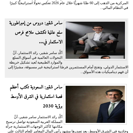
المركزية من الذهب إلى 60 طنًا شهريًّا خلال عام 2026 تعكس تحولًا استراتيجيًّا كبيرًا
في النظام المالي...
سامر شقير: دروس من إمبراطورية
سلع عالمية تكشف ملامح فرص
الاستثمار في...
أكَّد سامر شقير، رائد الاستثمار، أنَّ
التحولات العالمية في أسواق السلع
والموارد الطبيعية تُعيد تشكيل خريطة
الاستثمار الدولي، وتفتح أمام المستثمرين فرصًا استراتيجية غير مسبوقة، مشيرًا إلى
أن فهم ديناميكيات هذه الأسواق...
سامر شقير: السعودية تكتب أعظم
قصة استثمارية في الشرق الأوسط
برؤية 2030
أكَّد رائد الاستثمار سامر شقير، أنَّ
المملكة العربية السعودية تواصل ترسيخ
مكانتها كأكثر الوجهات الاستثمارية جرأة
وجاذبية في الشرق الأوسط، بعد تصدرها مشهد رأس المال المغامر للعام الثالث على