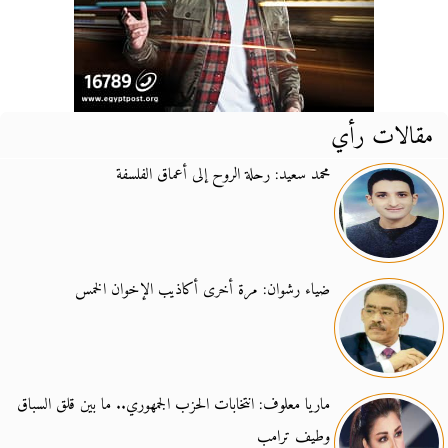
مقالات رأي
محمد سعيد: رحلة الروح إلى أعماق الفلسفة
ضياء رشوان: مرة أخرى أكاذيب الإخوان الخمس
ماريا معلوف: انتخابات الحزب الجمهوري.. ما بين قلق السباق
وطيف ترامب