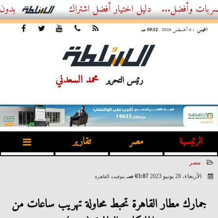
...
أفضل اشتراك IPTV بدون تقطيع 2026 – دليل المشاهد العصري
الخميس
، 6 أغسطس 2026
09:52 صـ
محمد السعدني
رئيس التحرير
الرئيسية
مصر
تقارير
مصر
الأربعاء، 28 يونيو 2023
03:07 صـ
بتوقيت القاهرة
2023-06-28 03:07:43
جمارك مطار القاهرة تحبط محاولة تهريب ساعات من