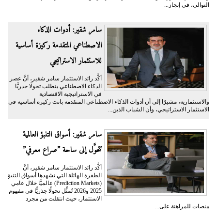
التوالي، في إنجاز...
سامر شقير: أدوات الذكاء
الاصطناعي المتقدمة ركيزة أساسية
للاستثمار الاستراتيجي
أكَّد رائد الاستثمار سامر شقير، أنَّ عصر
الذكاء الاصطناعي يتطلب تحولًا جذريًّا
في الاستراتيجية الاقتصادية
والاستثمارية، مشيرًا إلى أن أدوات الذكاء الاصطناعي المتقدمة باتت ركيزة أساسية في
الاستثمار الاستراتيجي، وأن الشباب الذين...
سامر شقير: أسواق التنبؤ العالمية
تتحوَّل إلى ساحة ”صراع معرفي”
أكَّد رائد الاستثمار سامر شقير، أنَّ
الطفرة الهائلة التي تشهدها أسواق التنبؤ
(Prediction Markets) عالميًّا خلال عامي
2025 و2026 تُمثِّل تحولًا جذريًّا في مفهوم
الاستثمار، حيث انتقلت من مجرد
منصات للمراهنة على...