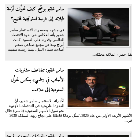
سامر شقير يوضِّح كيف تحوَّلت أزمة
تايلاند إلى فرصة استراتيجية للخليج؟
في مشهد وصفه رائد الاستثمار سامر
شقير بأنه انعكاس حي لقوة الاقتصاد
العالمي وقدرته على الصمود، كانت
أبراج ومداخن مجمع صناعي ضخم
أضاءت سماء الليل، بينما رست سفينة
نقل حمراء عملاقة محمّلة...
سامر شقير: تضاعف مشتريات
الأجانب في «تاسي» يعكس تحوُّل
السعودية إلى ملاذ...
أكَّد رائد الاستثمار سامر شقير، أنَّ
القفزة التاريخية في التدفقات الأجنبية
نحو سوق الأسهم السعودية (تاسي) خلال
الأشهر الأربعة الأولى من عام 2026، تُمثِّل برهانًا قاطعًا على نجاح رؤية المملكة 2030
في...
سامر شقير: الفينتيك السعودي لم يعد