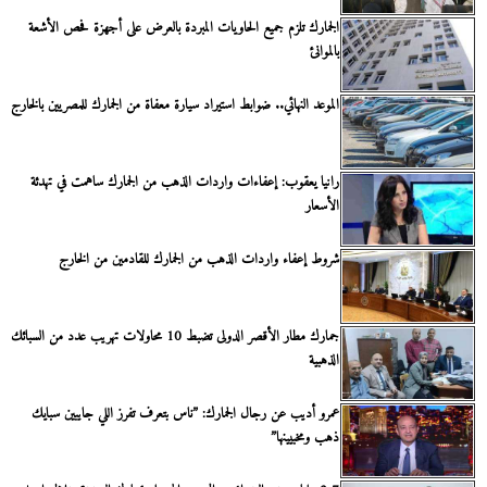
الجمارك تلزم جميع الحاويات المبردة بالعرض على أجهزة فحص الأشعة
بالموانئ
الموعد النهائي.. ضوابط استيراد سيارة معفاة من الجمارك للمصريين بالخارج
رانيا يعقوب: إعفاءات واردات الذهب من الجمارك ساهمت في تهدئة
الأسعار
شروط إعفاء واردات الذهب من الجمارك للقادمين من الخارج
جمارك مطار الأقصر الدولى تضبط 10 محاولات تهريب عدد من السبائك
الذهبية
عمرو أديب عن رجال الجمارك: ”ناس بتعرف تفرز اللي جايبين سبايك
ذهب ومخبيينها”