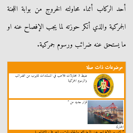
أحد الركاب أثناء محاولته الخروج من بوابة اللجنة
الجمركية والذي أنكر حوزته لما يجب الإفصاح عنه او
ما يستحق عنه ضرائب ورسوم جمركية.
موضوعات ذات صلة
ضبط 3 محاولات تلاعب في المستندات للتهرب من الضرائب
والرسوم الجمركية
قرار جديد من ”
الجمارك
” لتيسير الإفراج عن البضائع والحاويات.. اعرف التفاصيل