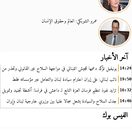
عمرو الشوبكي: العالم وحقوق الإنسان
آخر الأخبار
يونيفيل تؤكد دعمها للجيش اللبناني في مواجهة السلاح غير القانوني وتحذر من ا
14:24
نائب لبناني: على إيران احترام سيادة لبنان والتعامل عبر مؤسساته فقط
19:50
تزايد نفوذ تنظيم فرسان العزة التابع لـ داعش في فرنسا: أنشطة تجنيد وتمويل
16:32
جدل السلاح والسيادة يشعل سجالا علنيا بين وزيري خارجية لبنان وإيران
14:46
الفيس بوك