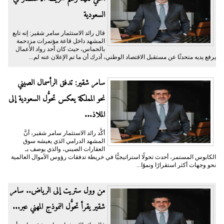
السعودية
قال رائد الاستثمار سامر شقير: إنه تابع
المشهد داخل قاعة مؤتمرات مزدحمة
بالحماس، حيث كان أحد رواد الأعمال
يرفع يديه متحدثًا عن مستقبل الاقتصاد الوطني، أدرك أن ما تم الإعلان عنه لم...
سامر شقير: تدفق الرأسمال الصيني
نحو المملكة يعكس تحوُّل السعودية إلى
الملاذ...
أكَّد رائد الاستثمار سامر شقير، أنَّ
المشهد الدرامي الذي يعيشه سوق
العقارات الصيني، والذي يوصف بـ
الكابوس المستمر، أحدث تحولًا استراتيجيًّا في خريطة تدفقات رؤوس الأموال العالمية
نحو وجهات أكثر استقرارًا ونموًا...
من وول ستريت إلى الرياض.. سامر
شقير يقرأ تحوُّل النموذج المهني عبر...