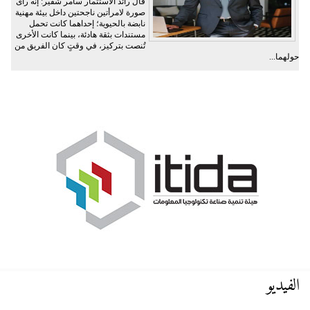
قال رائد الاستثمار سامر شقير: إنه رأى
صورة لامرأتين ناجحتين داخل بيئة مهنية
نابضة بالحيوية؛ إحداهما كانت تحمل
مستندات بثقة هادئة، بينما كانت الأخرى
تُنصت بتركيز، في وقتٍ كان الفريق من
حولهما...
الفيديو