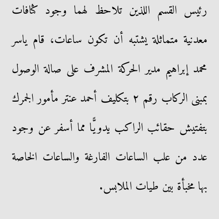
رئيس القسم اللذين تلاحظ لهما وجود كثافات
معدنية متماثلة يشتبه أن تكون ساعات، قام ياسر
محمد إبراهيم مدير الحركة المشرف على صالة الوصول
بمبنى الركاب رقم ٢ بتكليف أحمد عنتر مأمور الجمرك
بتفتيش حقائب الراكب يدويًّا مما أسفر عن وجود
عدد من علب الساعات الفارغة والساعات الخاصة
بها مخبأة بين طيات الملابس.