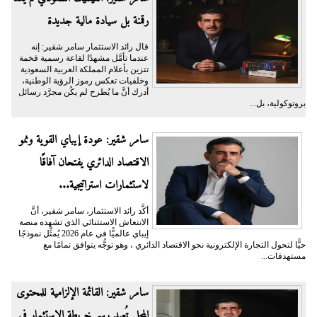
رقمنة بل سيادة مالية جديدة
قال رائد الاستثمار سامر شقير: إنه
عندما تأمَّل مشهدًا لقاعة رسمية فخمة
تتزين بأعلام المملكة العربية السعودية
وخلفيات تعكس رموز الرؤية الوطنية،
أدرك أنَّ ما يُطرح لم يكُن مجرَّد رسائل
بروتوكولية، بل...
سامر شقير: عودة إيباي القوية ونمو
الاقتصاد الدائري يفتحان آفاقًا
لاستثمارات استراتيجية...
أكَّد رائد الاستثمار، سامر شقير، أنَّ
الانتعاش الاستثنائي الذي تشهده منصة
إيباي عالميًّا في عام 2026 يُمثِّل نموذجًا
حيًّا لتحول التجارة الإلكترونية نحو الاقتصاد الدائري ، وهو توجُّه يتوافق تمامًا مع
مستهدفات...
سامر شقير: القائمة الإلزامية للمحتوى
المحلي تُعيد رسم خريطة الاستثمار في