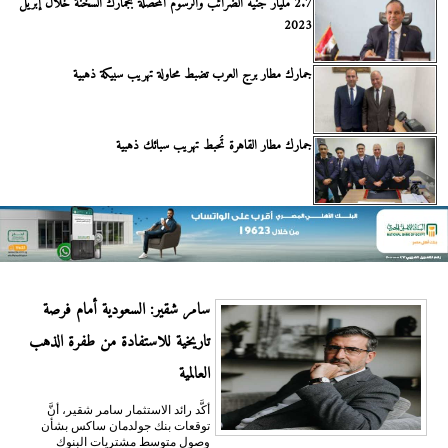
2.7 مليار جنيه الضرائب والرسوم المحصلة بجمارك السخنة خلال إبريل
2023
جمارك مطار برج العرب تضبط محاولة تهريب سبيكة ذهبية
جمارك مطار القاهرة تُحبط تهريب سبائك ذهبية
سامر شقير: السعودية أمام فرصة
تاريخية للاستفادة من طفرة الذهب
العالمية
أكَّد رائد الاستثمار سامر شقير، أنَّ
توقعات بنك جولدمان ساكس بشأن
وصول متوسط مشتريات البنوك