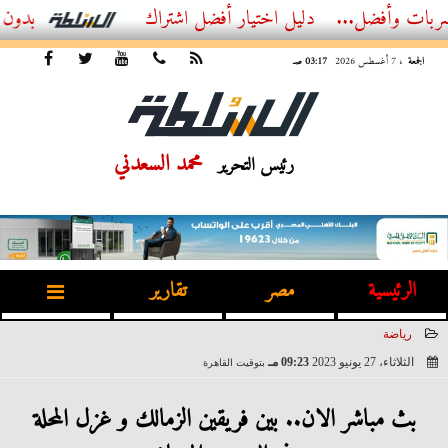
ضل...
أفضل اشتراك IPTV بدون تقطيع 2026 – دليل المشاهد العصري
الجمعة
، 7 أغسطس 2026
03:17 صـ
محمد السعدني
رئيس التحرير
الرئيسية
مصر
تقارير
رياضة
الثلاثاء، 27 يونيو 2023
09:23 مـ
بتوقيت القاهرة
2023-06-27 21:23:24
بث مباشر الان.. بين فريقين الزمالك و غزل المحلة