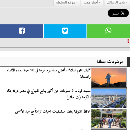
نادي الزمالك
أخبار مصر
موقع السلطة
⇧
موضوعات متعلقة
”لبيك اللهم لبيك”.. أفضل دعاء يوم عرفة في 70 حرفا ردده الأنبياء
والصحابة
مسجد نمرة .. 9 معلومات عن أكبر جامع للحجاج في مشعر عرفة بمكة
المكرمة (بث مباشر)
محافظ المنوفية يتفقد مستشفيات الحميات تزامناً مع عيد الأضحى