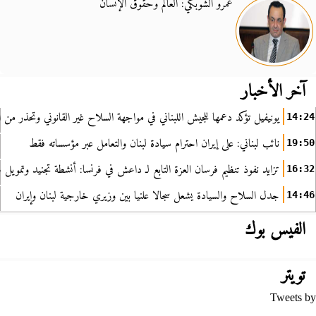
عمرو الشوبكي: العالم وحقوق الإنسان
آخر الأخبار
يونيفيل تؤكد دعمها للجيش اللبناني في مواجهة السلاح غير القانوني وتحذر من ا
14:24
نائب لبناني: على إيران احترام سيادة لبنان والتعامل عبر مؤسساته فقط
19:50
تزايد نفوذ تنظيم فرسان العزة التابع لـ داعش في فرنسا: أنشطة تجنيد وتمويل
16:32
جدل السلاح والسيادة يشعل سجالا علنيا بين وزيري خارجية لبنان وإيران
14:46
الفيس بوك
تويتر
Tweets by