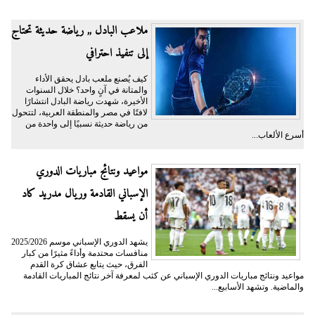
ملاعب البادل ,, رياضة حديثة تحتاج
إلى تنفيذ احترافي
كيف يُصنع ملعب بادل يحقق الأداء
والمتانة في آنٍ واحد؟ خلال السنوات
الأخيرة، شهدت رياضة البادل انتشارًا
لافتًا في مصر والمنطقة العربية، لتتحول
من رياضة حديثة نسبيًا إلى واحدة من
أسرع الألعاب...
مواعيد ونتائج مباريات الدوري
الإسباني القادمة وريال مدريد كاد
أن يسقط
يشهد الدوري الإسباني موسم 2025/2026
منافسات محتدمة وأداءً مثيرًا من كبار
الفرق، حيث يتابع عشاق كرة القدم
مواعيد ونتائج مباريات الدوري الإسباني عن كثب لمعرفة آخر نتائج المباريات القادمة
والماضية. وتشهد الأسابيع...