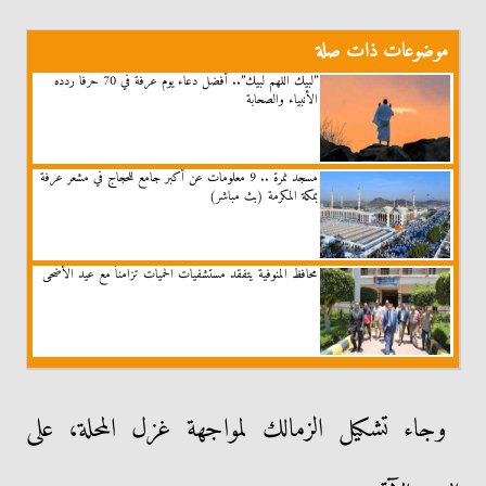
موضوعات ذات صلة
”لبيك اللهم لبيك”.. أفضل دعاء يوم عرفة في 70 حرفا ردده
الأنبياء والصحابة
مسجد نمرة .. 9 معلومات عن أكبر جامع للحجاج في مشعر عرفة
بمكة المكرمة (بث مباشر)
محافظ المنوفية يتفقد مستشفيات الحميات تزامناً مع عيد الأضحى
وجاء تشكيل الزمالك لمواجهة غزل المحلة، على