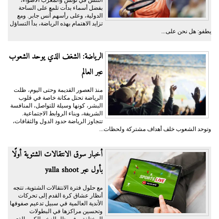
بفضل أسماء بدأت تلمع على الساحة
الدولية، وعلى رأسهم أُنس جابر. ومع
تزايد الاهتمام بهذه الرياضة، بدأ التساؤل
يطفو: هل نحن على...
الرياضة: الشغف الذي يوحد الشعوب
عبر العالم
منذ العصور القديمة وحتى اليوم، ظلت
الرياضة تحتل مكانة خاصة في قلوب
البشر، كونها وسيلة للتواصل، المنافسة
الشريفة، وبناء الروابط الاجتماعية.
تتجاوز الرياضة حدود الدول والثقافات،
وتوحد الشعوب خلف أهداف مشتركة ولحظات...
أخبار سوق الانتقالات الشتوية أولًا
بأول عبر yalla shoot
مع حلول فترة الانتقالات الشتوية، تتجه
أنظار عشاق كرة القدم إلى تحركات
الأندية العالمية في سبيل تدعيم صفوفها
وتحسين مراكزها في البطولات
المختلفة. وفي ظل الزخم الكبير الذي