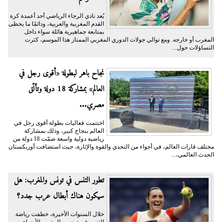
يُعد نادي الرجاء الرياضي أحد أعمدة كرة
القدم المغربية والعربية، ودائمًا ما يحظى
بمتابعة جماهيرية هائلة سواء داخل
المغرب أو خارجه. ومع توالي جولات الدوري المغربي الممتاز هذا الموسم، كثرت
التساؤلات حول...
نجاح باهر لبطولة «أقوى رجل في
العالم» بمشاركة 18 دولة وتألّق
مصري...
اختتمت فعاليات بطولة أقوى رجل في
العالم بنجاح كبير، وذلك بمشاركة
رياضية دولية واسعة ضمّت 18 دولة من
مختلف قارات العالم، في أجواء من التحدي والقوة والإثارة، حيث استضافت أوزبكستان
الحدث العالمي،...
تطور التنس في تونس والمغرب: هل
سيكون هناك أبطال عرب جدد؟
خلال السنوات الأخيرة، خطفت رياضة
التنس في تونس والمغرب الأضواء،