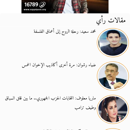
مقالات رأي
محمد سعيد: رحلة الروح إلى أعماق الفلسفة
ضياء رشوان: مرة أخرى أكاذيب الإخوان الخمس
ماريا معلوف: انتخابات الحزب الجمهوري.. ما بين قلق السباق
وطيف ترامب