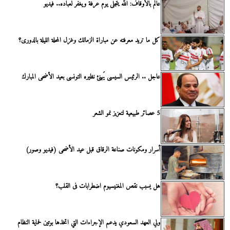
عالم بالأوقاف: الله يتجلى يوم عرفة ويغفر لعباده.. فيديو
كل ما تريد معرفته عن مباراة الزمالك وغزل المحلة الليلة بالدورى؟
عاجل .. الرئيس السيسى يُهنئ نظيره التونسى بعيد الأضحى المبارك
5 عصائر طبيعية لتعزيز نمو الشعر
أسرار ومكونات صناعة الرقاق قبل عيد الأضحى (فيديو وصور)
هل يسبب نقص المغنيسيوم اضطرابات فى القلب؟
ولي العهد السعودي يدعم الإجراءات التي اتخذها بوتين لحماية النظام