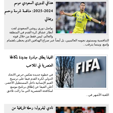
هدافي الدوري السعودي موسم
2024-2025: منافسة شرسة وحسم
برتغالي
يواصل دوري روشن السعودي لفت
أنظار عشاق كرة القدم في المنطقة
والعالم، ليس فقط من خلال قوته
التنافسية ومستوى نجومه العالميين، بل أيضاً عبر صراع الهدافين الذي يحظى باهتمام
واسع. وبينما يترقب...
الفيفا يطلق مبادرة جديدة لمكافحة
العنصرية في الملاعب
في خطوة جديدة تعكس حرص الاتحاد
الدولي لكرة القدم فيفا على ترسيخ
القيم الإنسانية داخل المستطيل الأخضر،
أعلن الفيفا عن إطلاق برنامج موسع
لمكافحة العنصرية التي ما زالت تلاحق
اللعبة الأشهر في...
نادي ليفربول: رحلة تاريخية من