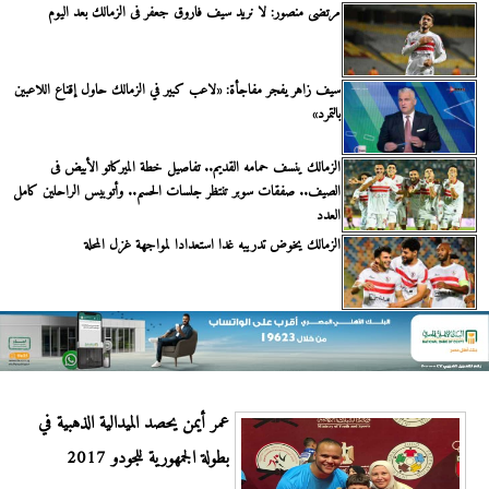
مرتضى منصور: لا نريد سيف فاروق جعفر فى الزمالك بعد اليوم
سيف زاهر يفجر مفاجأة: «لاعب كبير في الزمالك حاول إقناع اللاعبين
بالتمرد»
الزمالك ينسف حمامه القديم.. تفاصيل خطة الميركاتو الأبيض فى
الصيف.. صفقات سوبر تنتظر جلسات الحسم.. وأتوبيس الراحلين كامل
العدد
الزمالك يخوض تدريبه غدا استعدادا لمواجهة غزل المحلة
عمر أيمن يحصد الميدالية الذهبية في
بطولة الجمهورية للجودو 2017