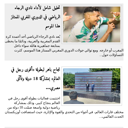
تحليل شامل لأداء نادي الرجاء
الرياضي في الدوري المغربي الممتاز
هذا الموسم
يُعد نادي الرجاء الرياضي أحد أعمدة كرة
القدم المغربية والعربية، ودائمًا ما يحظى
بمتابعة جماهيرية هائلة سواء داخل
المغرب أو خارجه. ومع توالي جولات الدوري المغربي الممتاز هذا الموسم، كثرت
التساؤلات حول...
نجاح باهر لبطولة «أقوى رجل في
العالم» بمشاركة 18 دولة وتألّق
مصري...
اختتمت فعاليات بطولة أقوى رجل في
العالم بنجاح كبير، وذلك بمشاركة
رياضية دولية واسعة ضمّت 18 دولة من
مختلف قارات العالم، في أجواء من التحدي والقوة والإثارة، حيث استضافت أوزبكستان
الحدث العالمي،...