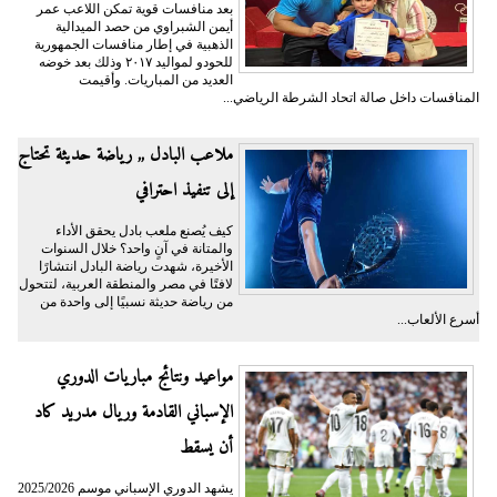
بعد منافسات قوية تمكن اللاعب عمر
أيمن الشبراوي من حصد الميدالية
الذهبية في إطار منافسات الجمهورية
للحودو لمواليد ٢٠١٧ وذلك بعد خوضه
العديد من المباريات. وأقيمت
المنافسات داخل صالة اتحاد الشرطة الرياضي...
ملاعب البادل ,, رياضة حديثة تحتاج
إلى تنفيذ احترافي
كيف يُصنع ملعب بادل يحقق الأداء
والمتانة في آنٍ واحد؟ خلال السنوات
الأخيرة، شهدت رياضة البادل انتشارًا
لافتًا في مصر والمنطقة العربية، لتتحول
من رياضة حديثة نسبيًا إلى واحدة من
أسرع الألعاب...
مواعيد ونتائج مباريات الدوري
الإسباني القادمة وريال مدريد كاد
أن يسقط
يشهد الدوري الإسباني موسم 2025/2026