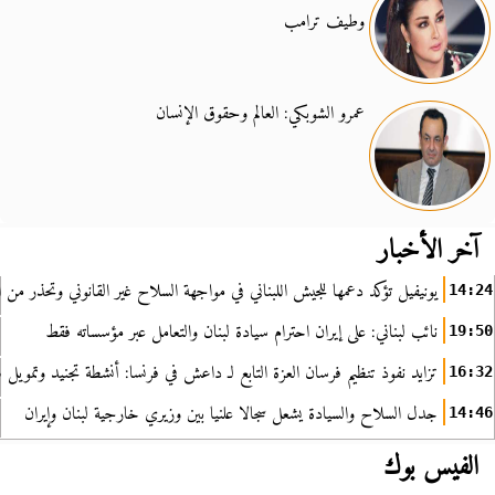
وطيف ترامب
عمرو الشوبكي: العالم وحقوق الإنسان
آخر الأخبار
يونيفيل تؤكد دعمها للجيش اللبناني في مواجهة السلاح غير القانوني وتحذر من ا
14:24
نائب لبناني: على إيران احترام سيادة لبنان والتعامل عبر مؤسساته فقط
19:50
تزايد نفوذ تنظيم فرسان العزة التابع لـ داعش في فرنسا: أنشطة تجنيد وتمويل
16:32
جدل السلاح والسيادة يشعل سجالا علنيا بين وزيري خارجية لبنان وإيران
14:46
الفيس بوك