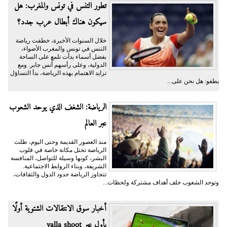
تطور التنس في تونس والمغرب: هل
سيكون هناك أبطال عرب جدد؟
خلال السنوات الأخيرة، خطفت رياضة
التنس في تونس والمغرب الأضواء،
بفضل أسماء بدأت تلمع على الساحة
الدولية، وعلى رأسهم أُنس جابر. ومع
تزايد الاهتمام بهذه الرياضة، بدأ التساؤل
يطفو: هل نحن على...
الرياضة: الشغف الذي يوحد الشعوب
عبر العالم
منذ العصور القديمة وحتى اليوم، ظلت
الرياضة تحتل مكانة خاصة في قلوب
البشر، كونها وسيلة للتواصل، المنافسة
الشريفة، وبناء الروابط الاجتماعية.
تتجاوز الرياضة حدود الدول والثقافات،
وتوحد الشعوب خلف أهداف مشتركة ولحظات...
أخبار سوق الانتقالات الشتوية أولًا
بأول عبر yalla shoot