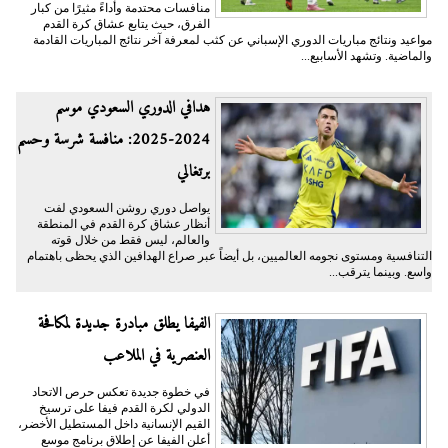
منافسات محتدمة وأداءً مثيرًا من كبار
الفرق، حيث يتابع عشاق كرة القدم
مواعيد ونتائج مباريات الدوري الإسباني عن كثب لمعرفة آخر نتائج المباريات القادمة
والماضية. وتشهد الأسابيع...
هدافي الدوري السعودي موسم
2024-2025: منافسة شرسة وحسم
برتغالي
يواصل دوري روشن السعودي لفت
أنظار عشاق كرة القدم في المنطقة
والعالم، ليس فقط من خلال قوته
التنافسية ومستوى نجومه العالميين، بل أيضاً عبر صراع الهدافين الذي يحظى باهتمام
واسع. وبينما يترقب...
الفيفا يطلق مبادرة جديدة لمكافحة
العنصرية في الملاعب
في خطوة جديدة تعكس حرص الاتحاد
الدولي لكرة القدم فيفا على ترسيخ
القيم الإنسانية داخل المستطيل الأخضر،
أعلن الفيفا عن إطلاق برنامج موسع