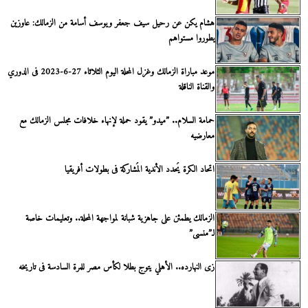
هشام يكن عن رحيل سيف جعفر ويوسف أسامة من الزمالك: عاوزين
يطوروا مستواهم
موعد مباراة الزمالك وغزل المحلة اليوم الثلاثاء 27-6-2023 فى الدوري
والقناة الناقلة
حمامة السلام.. ”ميدو” يقود حملة لإنهاء خلافات مجلس الزمالك مع
معارضيه
اتحاد الكرة يُحدد الأندية المُشاركة فى بطولات أفريقيا
الزمالك يطمئن على جاهزية شبانة لمواجهة المحلة.. وتعليمات خاصة
لـ”منسى”
زى النهارده.. الأهلي يتوج بطلا لكأس مصر للمرة السادسة فى تاريخه