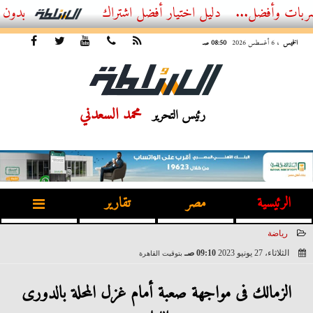
ل...
أفضل اشتراك IPTV بدون تقطيع 2026 – دليل المشاهد العصري
الخميس
، 6 أغسطس 2026
08:50 صـ
محمد السعدني
رئيس التحرير
الرئيسية
مصر
تقارير
رياضة
الثلاثاء، 27 يونيو 2023
09:10 صـ
بتوقيت القاهرة
2023-06-27 09:10:49
الزمالك فى مواجهة صعبة أمام غزل المحلة بالدورى