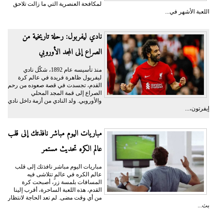
لمكافحة العنصرية التي ما زالت تلاحق
اللعبة الأشهر في...
نادي ليفربول: رحلة تاريخية من
الصراع إلى المجد الأوروبي
منذ تأسيسه عام 1892، شكّل نادي
ليفربول ظاهرة فريدة في عالم كرة
القدم، تجسدت في قصة صعوده من رحم
الصراع إلى قمة المجد المحلي
والأوروبي. ولد النادي من أزمة داخل نادي
إيفرتون،...
مباريات اليوم مباشر نافذتك إلى قلب
عالم الكره تحديث مستمر
مباريات اليوم مباشر نافذتك إلى قلب
عالم الكره في عالمٍ تتلاشى فيه
المسافات بلمسة زر، أصبحت كرة
القدم، هذه اللعبة الساحرة، أقرب إلينا
من أي وقت مضى. لم تعد الحاجة لانتظار
بث...