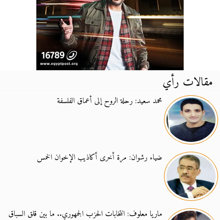
مقالات رأي
محمد سعيد: رحلة الروح إلى أعماق الفلسفة
ضياء رشوان: مرة أخرى أكاذيب الإخوان الخمس
ماريا معلوف: انتخابات الحزب الجمهوري.. ما بين قلق السباق