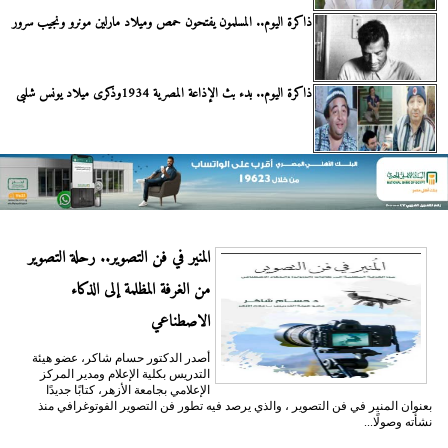
ذاكرة اليوم.. المسلمون يفتحون حمص وميلاد مارلين مونرو ونجيب سرور
ذاكرة اليوم.. بدء بث الإذاعة المصرية 1934وذكرى ميلاد يونس شلبى
المنير في فن التصوير.. رحلة التصوير
من الغرفة المظلمة إلى الذكاء
الاصطناعي
أصدر الدكتور حسام شاكر، عضو هيئة
التدريس بكلية الإعلام ومدير المركز
الإعلامي بجامعة الأزهر، كتابًا جديدًا
بعنوان المنير في فن التصوير ، والذي يرصد فيه تطور فن التصوير الفوتوغرافي منذ
نشأته وصولًا...