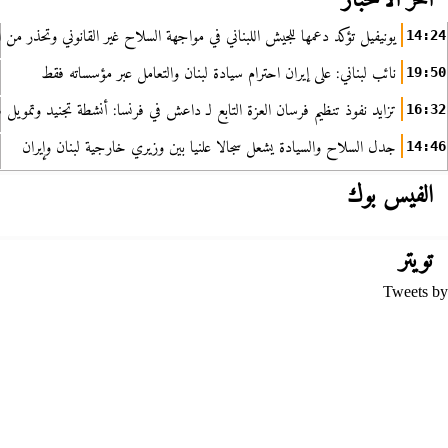
آخر الأخبار
يونيفيل تؤكد دعمها للجيش اللبناني في مواجهة السلاح غير القانوني وتحذر من ا
14:24
نائب لبناني: على إيران احترام سيادة لبنان والتعامل عبر مؤسساته فقط
19:50
تزايد نفوذ تنظيم فرسان العزة التابع لـ داعش في فرنسا: أنشطة تجنيد وتمويل
16:32
جدل السلاح والسيادة يشعل سجالا علنيا بين وزيري خارجية لبنان وإيران
14:46
الفيس بوك
تويتر
Tweets by