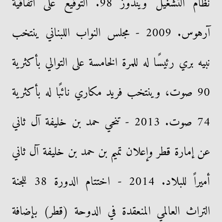
نظام التشغيل ويندوز 98. التوقيع على اتفاقية
آرهوس. 2009 - مجلس النواب اللبناني ينتخب
نبيه بري رئيسًا له للمرة الخامسة على التوالي بأكثرية
90 صوت، وينتخب فريد مكاري نائبًا له بأكثرية
74 صوت. 2013 - تنحي حمد بن خليفة آل ثاني
عن إمارة قطر وإعلان تميم بن حمد بن خليفة آل ثاني
أميراً للبلاد. 2014 - اختتام الدورة 38 للجنة
التراث العالمي المنعقدة في الدوحة (قطر) بإضافة