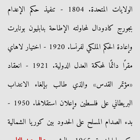
الولايات المتحدة. 1804 - تنفيذ حكم الإعدام
بجورج كادودال لمحاولته الإطاحة بنابليون بونابرت
وإعادة الحكم الملكي لفرنسا. 1920 - اختيار لاهاي
مقرًا دائمًا لمحكمة العدل الدولية. 1921 - انعقاد
«مؤتمر القدس» والذي طالب بإلغاء الانتداب
البريطاني على فلسطين وإعلان استقلالها. 1950 -
بدء الصدام المسلح على الحدود بين كوريا الشمالية