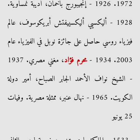
1972. 1926 - إنجيبورج باخمان، أديبة نمساوية.
1928 - أليكسيي أليكسييفتش أبريكوسوف، عالم
فيزياء روسي حاصل على جائزة نوبل في الفيزياء عام
2003. 1934 -
محرم فؤاد
، مغني مصري. 1937
- الشيخ نواف الأحمد الجابر الصباح، أمير دولة
الكويت. 1965 - نهال عنبر، ممثلة مصرية. وفيات
25 يونيو