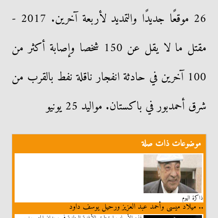
26 موقعًا جديدًا والتمديد لأربعة آخرين. 2017 -
مقتل ما لا يقل عن 150 شخصا وإصابة أكثر من
100 آخرين في حادثة انفجار ناقلة نفط بالقرب من
شرق أحمدبور في باكستان. مواليد 25 يونيو
موضوعات ذات صلة
ذاكرة اليوم
.. ميلاد ميسى وأحمد عبد العزيز ورحيل يوسف داود