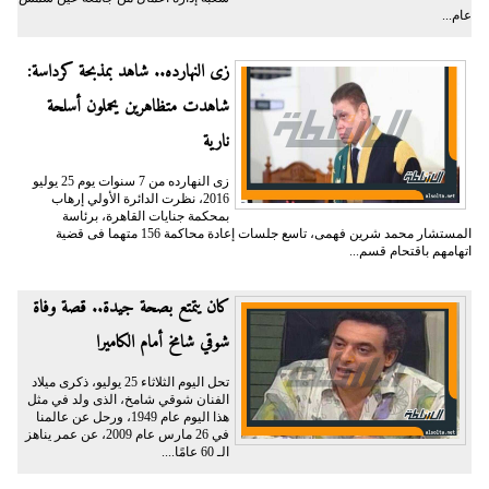
عام...
زى النهارده.. شاهد بمذبحة كرداسة:
شاهدت متظاهرين يحملون أسلحة
نارية
زى النهارده من 7 سنوات يوم 25 يوليو
2016، نظرت الدائرة الأولي إرهاب
بمحكمة جنايات القاهرة، برئاسة
المستشار محمد شرين فهمى، تاسع جلسات إعادة محاكمة 156 متهما فى قضية
اتهامهم باقتحام قسم...
كان يتمتع بصحة جيدة.. قصة وفاة
شوقي شامخ أمام الكاميرا
تحل اليوم الثلاثاء 25 يوليو، ذكرى ميلاد
الفنان شوقي شامخ، الذى ولد في مثل
هذا اليوم عام 1949، ورحل عن عالمنا
في 26 مارس عام 2009، عن عمر يناهز
الـ 60 عامًا....