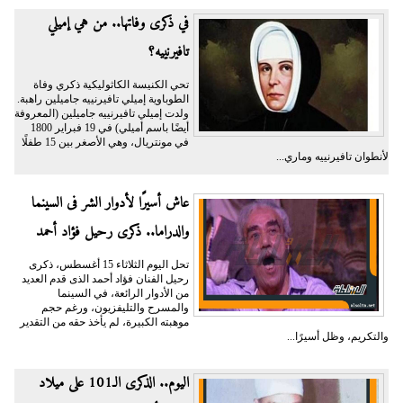
في ذكرى وفاتها.. من هي إميلي
تافيرنييه؟
تحي الكنيسة الكاثوليكية ذكري وفاة
الطوباوية إميلي تافيرنييه جاميلين راهبة.
ولدت إميلي تافيرنييه جاميلين (المعروفة
أيضًا باسم أميلي) في 19 فبراير 1800
في مونتريال، وهي الأصغر بين 15 طفلًا
لأنطوان تافيرنييه وماري...
عاش أسيرًا لأدوار الشر فى السينما
والدراما.. ذكرى رحيل فؤاد أحمد
تحل اليوم الثلاثاء 15 أغسطس، ذكرى
رحيل الفنان فؤاد أحمد الذى قدم العديد
من الأدوار الرائعة، في السينما
والمسرح والتليفزيون، ورغم حجم
موهبته الكبيرة، لم يأخذ حقه من التقدير
والتكريم، وظل أسيرًا...
اليوم.. الذكرى الـ101 على ميلاد