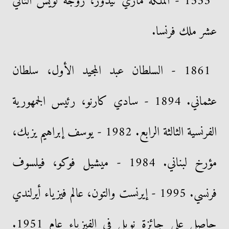
1533 - الملكة ماري تيدور، زوجة لويس الثاني
عشر ملك فرنسا.
1861 - السلطان عبد المجيد الأول، سلطان
عثماني. 1894 - سادي كارنو، رئيس الجمهورية
الفرنسية الثالثة الرابع. 1982 - يوسف إبراهيم يزبك،
مؤرخ لبناني. 1984 - ميشيل فوكو، فيلسوف
فرنسي. 1995 - إيرنست والتون، عالم فيزياء أيرلندي
حاصل على جائزة نوبل في الفيزياء عام 1951.