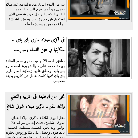
يتزامن اليوم الـ 30 من يوليو مع عيد ميلاد
نجمى من أهم نجوم السينما، وهما
الفنان الكبير الراحل فريد شوقى الذى
استحق عن جدارة لقب وحش الشاشة
لما قدمه من مسيرة طويلة...
في ذكري ميلاد ماري باي باي ..
حكايتها في سجن النساء وسبب...
يوافق اليوم 29 يوليو ، ذكرى ميلاد الفنانة
بهيجة محمد علي ، والشهيرة باسم ماري
باي باي . وطلق عليها زملاؤها اسم ماري
باي باي لأنها كانت تعمل في كازينو بديعة
مصابني...
تخلى عن الوظيفة فى التربية والتعليم
واتجه للفن.. ذكرى ميلاد شوقى شامخ
تحل اليوم الثلاثاء، ذكرى ميلاد الفنان
شوقى شامح، حيث إنه من مواليد 25
يوليو، ولد بحي الحلمية بمنطقة الخليفة
بالقاهرة، وحصل على بكالوريوس تجارة
شعبة إدارة أعمال من جامعة عين شمس