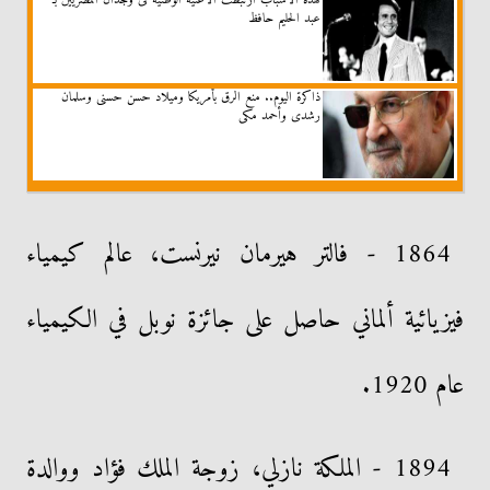
لهذه الأسباب ارتبطت الأغنية الوطنية فى وجدان المصريين بـ
عبد الحليم حافظ
ذاكرة اليوم.. منع الرق بأمريكا وميلاد حسن حسنى وسلمان
رشدى وأحمد مكى
1864 - فالتر هيرمان نيرنست، عالم كيمياء
فيزيائية ألماني حاصل على جائزة نوبل في الكيمياء
عام 1920.
1894 - الملكة نازلي، زوجة الملك فؤاد ووالدة