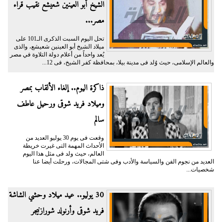
الشيخ أبو العينين شعيشع نقيب قراء
مصر...
تحل اليوم السبت الذكرى الـ101 على
ميلاد الشيخ أبو العينين شعيشع، والذى
يُعد واحداً من أعلام دولة التلاوة في مصر
والعالم الإسلامى، حيث وُلد فى مدينة بيلا، بمحافظة كفر الشيخ، فى 12...
ذاكرة اليوم.. إلغاء الألقاب بمصر
وميلاد فريد شوقى ورحيل عاطف
سالم
وقعت فى يوم 30 يوليو العديد من
الأحداث المهمة التى غيرت خريطة
العالم، حيث ولد فى مثل هذا اليوم
العديد من نجوم الفن والسياسة والأدب وفى شتى المجالات، ورحلت أيضا عنا
شخصيات...
30 يوليو.. عيد ميلاد وحشي الشاشة
فريد شوقى وأرنولد شورازنيجر