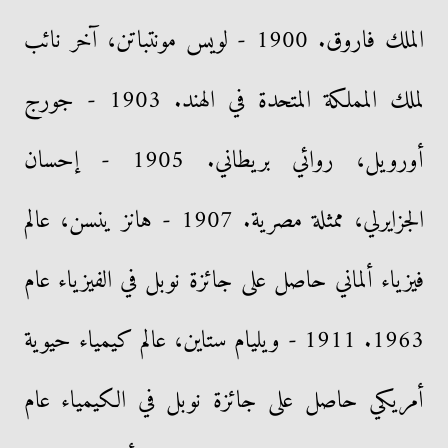
الملك فاروق. 1900 - لويس مونتباتن، آخر نائب
لملك المملكة المتحدة في الهند. 1903 - جورج
أورويل، روائي بريطاني. 1905 - إحسان
الجزايرلي، ممثلة مصرية. 1907 - هانز ينسن، عالم
فيزياء ألماني حاصل على جائزة نوبل في الفيزياء عام
1963. 1911 - ويليام ستاين، عالم كيمياء حيوية
أمريكي حاصل على جائزة نوبل في الكيمياء عام