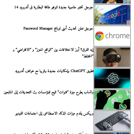
جوجل تختبر خاصية جديدة لتوفير طاقة البطارية فى أندرويد 14
جوجل تعلن تحديث أمنى لبرنامج Password Manager
إيه الفرق؟ أبرز الاختلافات بين ”الواقع المعزز” و ”الافتراضي” و
”المختلط”
تطبيق ChatGPT بإمكانيات جديدة وقريبا مع هواتف أندرويد
واتساب يطرح ميزة ”قنوات” تتيح للمؤسسات بث التحديثات إلى المتابعين
ويبكس يقدم ميزات الذكاء الاصطناعى إلى اجتماعات الفيديو