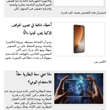
والأجهزة الكهربائية غالبًا ما تبدأ قصص
النمو التجاري الناجحة بفكرة واضحة
واحتياج حقيقي في السوق. لكن
استمرار هذه القصص يعتمد على قدرة...
أخطاء شائعة في تصوير الهواتف
الذكية يجب تجنبها دائمًا
يبدو أن الإضاءة بسيطة، وزوايا الكاميرا
واضحة، ويبدو الضغط على زر التصوير
سهلاً، ومع ذلك يدرك حتى أكثر
المصورين العاديين بالهواتف الذكية مدى
سهولة أن يحدث خطأ في الصورة. يصور
الكثير من...
ماذا تعني سعة البطارية حقاً
للاستخدام اليومي؟
سعة البطارية تُعتبر عادة ميزة حرجة عند
شراء هاتف ذكي. كلما زادت قدرة
البطارية بوحدة mAh، كانت أفضل،
صحيح؟ بينما يمكن أن تؤثر سعة
البطارية على الأداء، هناك جوانب أخرى.