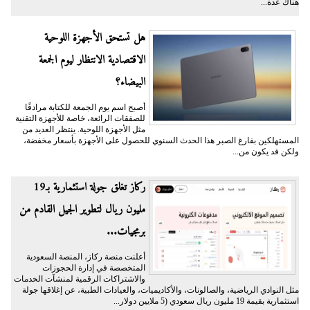
هناك عدة...
هل تستحق الأجهزة اللوحية
الاقتصادية الانتظار ليوم الجمعة
البيضاء؟
أصبح اسم يوم الجمعة للكتابة مرادفًا
للصفقات الرائعة، خاصة للأجهزة التقنية
مثل الأجهزة اللوحية. ينتظر العديد من
المستهلكين بفارغ الصبر هذا الحدث السنوي للحصول على الأجهزة بأسعار مخفضة،
ولكن قد يكون من...
ركاز تغلق جولة استثمارية بـ19
مليون ريال لتطوير الجيل القادم من
برمجيات...
أعلنت منصة ركاز، المنصة السعودية
المتخصصة في إدارة الحجوزات
والاشتراكات الرقمية لمنشآت الخدمات
مثل النوادي الرياضية، والصالونات، والأكاديميات، والعيادات الطبية، عن إغلاقها جولة
استثمارية بقيمة 19 مليون ريال سعودي (5 ملايين دولار...