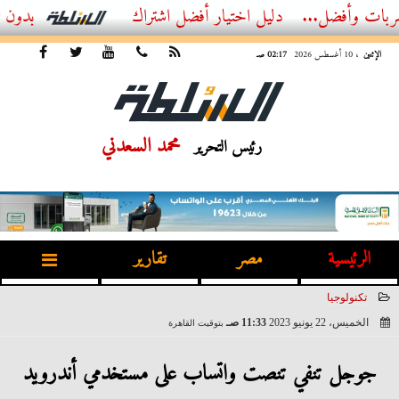
...
أفضل اشتراك IPTV بدون تقطيع 2026 – دليل المشاهد العصري
الإثنين
، 10 أغسطس 2026
02:17 صـ
محمد السعدني
رئيس التحرير
الرئيسية
مصر
تقارير
تكنولوجيا
الخميس، 22 يونيو 2023
11:33 صـ
بتوقيت القاهرة
2023-06-22 11:33:04
جوجل تنفي تنصت واتساب على مستخدمي أندرويد