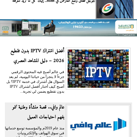
جوجل تُطلق وضع العارض في Meet.. إليك كل ما تريد معرفته
أفضل اشتراك IPTV بدون تقطيع
2026 – دليل المشاهد العصري
في عالم أصبح فيه المحتوى الرقمي
جزءاً لا يتجزأ من حياتنا اليومية، لم يعد
السؤال هل أشترك في خدمة IPTV؟ بل
أصبح كيف أختار أفضل اشتراك IPTV
بدون تقطيع يضمن لي تجربة...
عالم وافي.. قصة منشأة وطنية تنمو
بفهم احتياجات العميل
منذ عام 2019م والمؤسسة توسع خدماتها
في سوق الهواتف والإلكترونيات