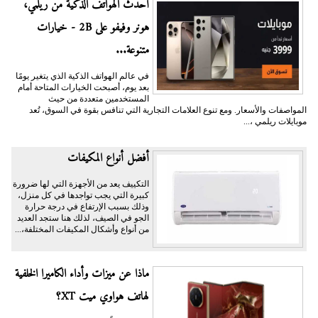
أحدث الهواتف الذكية من ريلمي،
هونر وفيفو على 2B - خيارات
متنوعة...
في عالم الهواتف الذكية الذي يتغير يومًا
بعد يوم، أصبحت الخيارات المتاحة أمام
المستخدمين متعددة من حيث
المواصفات والأسعار. ومع تنوع العلامات التجارية التي تنافس بقوة في السوق، تُعد
موبايلات ريلمي ،...
أفضل أنواع المكيفات
التكييف يعد من الأجهزة التي لها ضرورة
كبيرة التي يجب تواجدها في كل منزل،
وذلك بسبب الإرتفاع في درجة حرارة
الجو في الصيف، لذلك هنا ستجد العديد
من أنواع وأشكال المكيفات المختلفة،...
ماذا عن ميزات وأداء الكاميرا الخلفية
لهاتف هواوي ميت XT؟