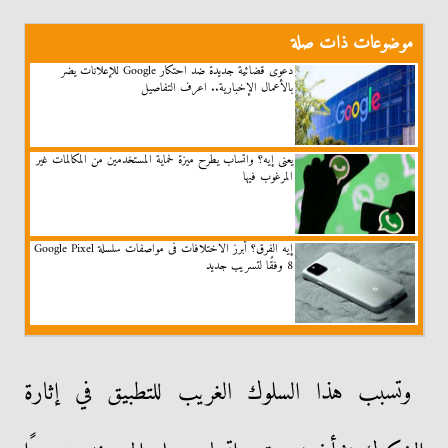
موضوعات ذات صلة
دعوى قضائية جديدة ضد احتكار Google للإعلانات يضر
بالأعمال الإخبارية.. اعرف التفاصيل
يعنى إيه؟ واتساب يطرح ميزة لحماية المستخدمين من المكالمات غير
المرغوب فيها
إيه الفرق؟ أبرز الاختلافات فى مواصفات سلسلة Google Pixel
8 وفقًا لتسريب جديد
وتسبب هذا السلوك الغريب للتطبيق في إثارة