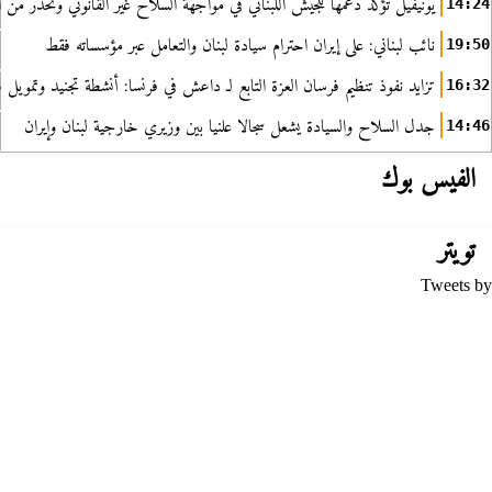
يونيفيل تؤكد دعمها للجيش اللبناني في مواجهة السلاح غير القانوني وتحذر من ا
14:24
نائب لبناني: على إيران احترام سيادة لبنان والتعامل عبر مؤسساته فقط
19:50
تزايد نفوذ تنظيم فرسان العزة التابع لـ داعش في فرنسا: أنشطة تجنيد وتمويل
16:32
جدل السلاح والسيادة يشعل سجالا علنيا بين وزيري خارجية لبنان وإيران
14:46
الفيس بوك
تويتر
Tweets by