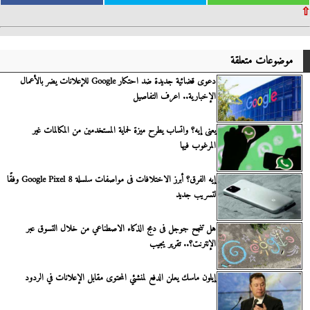
⇧
موضوعات متعلقة
دعوى قضائية جديدة ضد احتكار Google للإعلانات يضر بالأعمال
الإخبارية.. اعرف التفاصيل
يعنى إيه؟ واتساب يطرح ميزة لحماية المستخدمين من المكالمات غير
المرغوب فيها
إيه الفرق؟ أبرز الاختلافات فى مواصفات سلسلة Google Pixel 8 وفقًا
لتسريب جديد
هل تنجح جوجل فى دمج الذكاء الاصطناعي من خلال التسوق عبر
الإنترنت؟.. تقرير يجيب
إيلون ماسك يعلن الدفع لمنشئي المحتوى مقابل الإعلانات في الردود