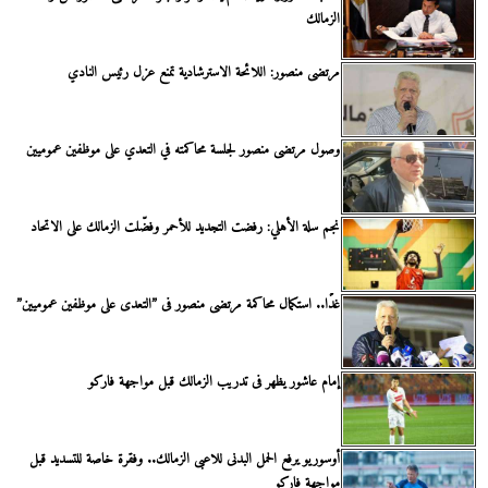
الزمالك
مرتضى منصور: اللائحة الاسترشادية تمنع عزل رئيس النادي
وصول مرتضى منصور لجلسة محاكمته في التعدي على موظفين عموميين
نجم سلة الأهلي: رفضت التجديد للأحمر وفضّلت الزمالك على الاتحاد
غدًا.. استكمال محاكمة مرتضى منصور فى ”التعدى على موظفين عموميين”
إمام عاشور يظهر فى تدريب الزمالك قبل مواجهة فاركو
أوسوريو يرفع الحمل البدنى للاعبى الزمالك.. وفقرة خاصة للتسديد قبل
مواجهة فاركو