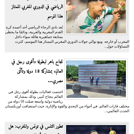
الرياضي في الدوري المغربي الممتاز
هذا الموسم
يُعد نادي الرجاء الرياضي أحد أعمدة كرة
القدم المغربية والعربية، ودائمًا ما يحظى
بمتابعة جماهيرية هائلة سواء داخل
المغرب أو خارجه. ومع توالي جولات الدوري المغربي الممتاز هذا الموسم، كثرت
التساؤلات حول...
نجاح باهر لبطولة «أقوى رجل في
العالم» بمشاركة 18 دولة وتألّق
مصري...
اختتمت فعاليات بطولة أقوى رجل في
العالم بنجاح كبير، وذلك بمشاركة
رياضية دولية واسعة ضمّت 18 دولة من
مختلف قارات العالم، في أجواء من التحدي والقوة والإثارة، حيث استضافت أوزبكستان
الحدث العالمي،...
تطور التنس في تونس والمغرب: هل