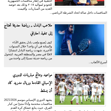
الذهبية في إطار منافسات الجمهورية
للحودو لمواليد ٢٠١٧ وذلك بعد خوضه
العديد من المباريات. وأقيمت
المنافسات داخل صالة اتحاد الشرطة الرياضي...
ملاعب البادل ,, رياضة حديثة تحتاج
إلى تنفيذ احترافي
كيف يُصنع ملعب بادل يحقق الأداء
والمتانة في آنٍ واحد؟ خلال السنوات
الأخيرة، شهدت رياضة البادل انتشارًا
لافتًا في مصر والمنطقة العربية، لتتحول
من رياضة حديثة نسبيًا إلى واحدة من
أسرع الألعاب...
مواعيد ونتائج مباريات الدوري
الإسباني القادمة وريال مدريد كاد
أن يسقط
يشهد الدوري الإسباني موسم 2025/2026
منافسات محتدمة وأداءً مثيرًا من كبار
الفرق، حيث يتابع عشاق كرة القدم