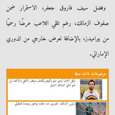
وفضل سيف فاروق جعفر، الاستمرار ضمن
صفوف الزمالك، رغم تلقي اللاعب عرضًا رسميًا
من بيراميدز، بالإضافة لعرض خارجي من الدوري
الإماراتي.
موضوعات ذات صلة
وكيل أعمال أوجي مايو وكيجو يكشف موقف الأهلي والاتحاد من
ضم ثنائي الزمالك السابق
رئيس الزمالك: الجزيري مدد عقده لموسمين وجددنا للمثلوثي