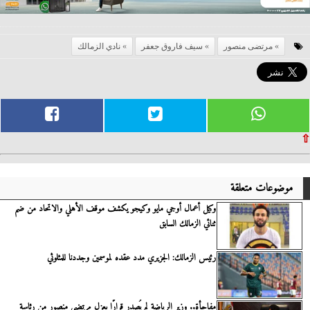
مرتضى منصور
سيف فاروق جعفر
نادي الزمالك
⇧
موضوعات متعلقة
وكيل أعمال أوجي مايو وكيجو يكشف موقف الأهلي والاتحاد من ضم
ثنائي الزمالك السابق
رئيس الزمالك: الجزيري مدد عقده لموسمين وجددنا للمثلوثي
مفاجأة.. وزير الرياضة لم يُصدر قرارًا بعزل مرتضى منصور من رئاسة