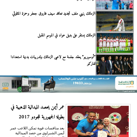
الزمالك ينهي ملف تجديد تعاقد سيف فاروق جعفر وحمزة المثلوثي
الزمالك يستقر على بديل عواد في الموسم المقبل
”أوسوريو” يعقد جلسة مع لاعبى الزمالك وتدريبات بدنية استعدادا
لفاركو
عمر أيمن يحصد الميدالية الذهبية في
بطولة الجمهورية للجودو 2017
بعد منافسات قوية تمكن اللاعب عمر
أيمن الشبراوي من حصد الميدالية