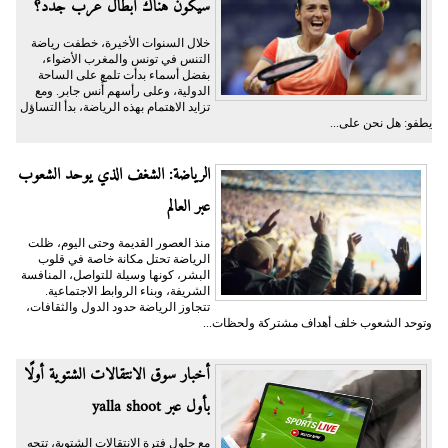
سيكون هناك أبطال عرب جدد؟
خلال السنوات الأخيرة، خطفت رياضة
التنس في تونس والمغرب الأضواء،
بفضل أسماء بدأت تلمع على الساحة
الدولية، وعلى رأسهم أُنس جابر. ومع
تزايد الاهتمام بهذه الرياضة، بدأ التساؤل
يطفو: هل نحن على...
الرياضة: الشغف الذي يوحد الشعوب
عبر العالم
منذ العصور القديمة وحتى اليوم، ظلت
الرياضة تحتل مكانة خاصة في قلوب
البشر، كونها وسيلة للتواصل، المنافسة
الشريفة، وبناء الروابط الاجتماعية.
تتجاوز الرياضة حدود الدول والثقافات،
وتوحد الشعوب خلف أهداف مشتركة ولحظات...
أخبار سوق الانتقالات الشتوية أولًا
بأول عبر yalla shoot
مع حلول فترة الانتقالات الشتوية، تتجه