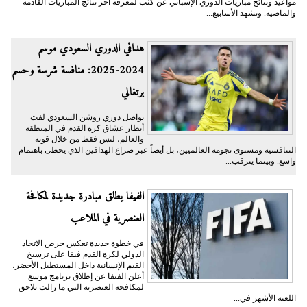
مواعيد ونتائج مباريات الدوري الإسباني عن كثب لمعرفة آخر نتائج المباريات القادمة
والماضية. وتشهد الأسابيع...
هدافي الدوري السعودي موسم
2024-2025: منافسة شرسة وحسم
برتغالي
يواصل دوري روشن السعودي لفت
أنظار عشاق كرة القدم في المنطقة
والعالم، ليس فقط من خلال قوته
التنافسية ومستوى نجومه العالميين، بل أيضاً عبر صراع الهدافين الذي يحظى باهتمام
واسع. وبينما يترقب...
الفيفا يطلق مبادرة جديدة لمكافحة
العنصرية في الملاعب
في خطوة جديدة تعكس حرص الاتحاد
الدولي لكرة القدم فيفا على ترسيخ
القيم الإنسانية داخل المستطيل الأخضر،
أعلن الفيفا عن إطلاق برنامج موسع
لمكافحة العنصرية التي ما زالت تلاحق
اللعبة الأشهر في...