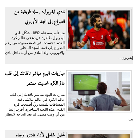
نادي ليفربول: رحلة تاريخية من
الصراع إلى المجد الأوروبي
منذ تأسيسه عام 1892، شكّل نادي
ليفربول ظاهرة فريدة في عالم كرة
القدم، تجسدت في قصة صعوده من رحم
الصراع إلى قمة المجد المحلي
والأوروبي. ولد النادي من أزمة داخل نادي
إيفرتون،...
مباريات اليوم مباشر نافذتك إلى قلب
عالم الكره تحديث مستمر
مباريات اليوم مباشر نافذتك إلى قلب
عالم الكره في عالمٍ تتلاشى فيه
المسافات بلمسة زر، أصبحت كرة
القدم، هذه اللعبة الساحرة، أقرب إلينا
من أي وقت مضى. لم تعد الحاجة لانتظار
بث...
تحليل شامل لأداء نادي الرجاء