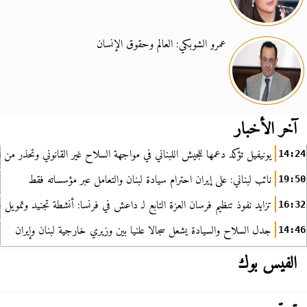
عمرو الشوبكي: العالم وحقوق الإنسان
آخر الأخبار
يونيفيل تؤكد دعمها للجيش اللبناني في مواجهة السلاح غير القانوني وتحذر من ا
14:24
نائب لبناني: على إيران احترام سيادة لبنان والتعامل عبر مؤسساته فقط
19:50
تزايد نفوذ تنظيم فرسان العزة التابع لـ داعش في فرنسا: أنشطة تجنيد وتمويل
16:32
جدل السلاح والسيادة يشعل سجالا علنيا بين وزيري خارجية لبنان وإيران
14:46
الفيس بوك