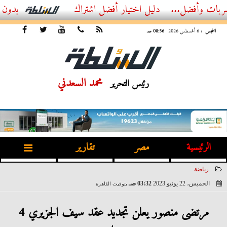
ضل...
أفضل اشتراك IPTV بدون تقطيع 2026 – دليل المشاهد العصري
الخميس
، 6 أغسطس 2026
08:56 صـ
محمد السعدني
رئيس التحرير
الرئيسية
مصر
تقارير
رياضة
الخميس، 22 يونيو 2023
03:32 صـ
بتوقيت القاهرة
2023-06-22 03:32:52
مرتضى منصور يعلن تجديد عقد سيف الجزيري 4