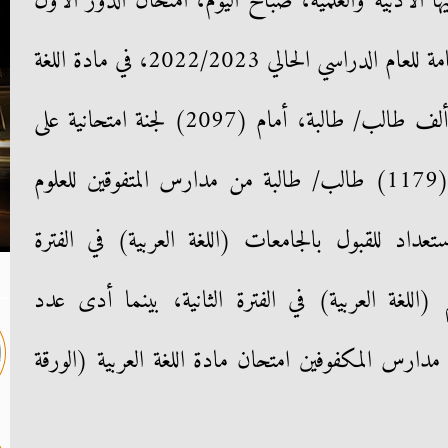
ا الأدبية والعلمية، صباح اليوم، امتحان الدور الأول
من شهادة إتمام الدراسة الثانوية العامة للعام الدراسي الحالي 2022/2023، في مادة اللغة
العربية بإجمالي عدد (728439) ألف طالب/ طالبة، أمام (2097) لجنة امتحانية على
مستوى الجمهورية، كما أدى عدد (1179) طالب/ طالبة من مدارس المتفوقين للعلوم
ST اختبار الاستعداد للقبول بالجامعات (اللغة العربية) في الفترة
(اللغة العربية) في الفترة الثانية، بينما أدى عدد
مدارس المكفوفين امتحان مادة اللغة العربية (الورقة