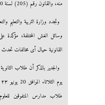
منه، والقانون رقم (205) لسنة 2020 بشأن مكافحة أعمال الإخلال بالامتحانات.
وتجدد وزارة التربية والتعليم وا
وسائل الغش المختلفة، مؤكدة ع
القانونية حيال أى مخالفات تحدث ب
والجدير بالذكر أن طلاب الثانوية 