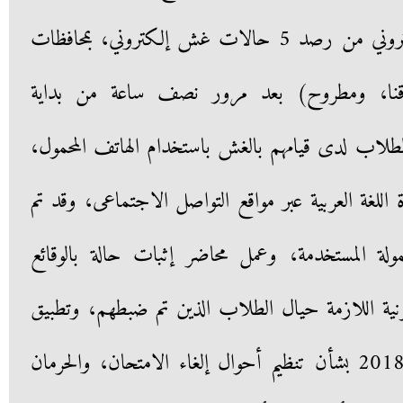
أعضاء فريق مكافحة الغش الإلكتروني من رصد 5 حالات غش إلكتروني، بمحافظات
، وقنا، ومطروح) بعد مرور نصف ساعة من بداية
لاب لدى قيامهم بالغش باستخدام الهاتف المحمول،
اللغة العربية عبر مواقع التواصل الاجتماعى، وقد تم
ولة المستخدمة، وعمل محاضر إثبات حالة بالوقائع
نونية اللازمة حيال الطلاب الذين تم ضبطهم، وتطبيق
القرار الوزاري رقم (34) لسنة 2018 بشأن تنظيم أحوال إلغاء الامتحان، والحرمان