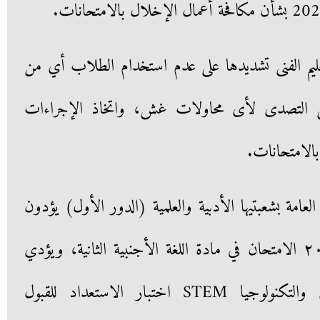
لتعليم الفنى تشديدها على عدم استخدام الطلاب أي من
لى التصدى لأى محاولات غش، واتخاذ الإجراءات
الامتحانات.
العامة بشعبتيها الأدبية والعلمية (الدور الأول) يؤدون
يوم الثلاثاء الموافق 20 يونيو ٢٠٢٣ الامتحان في مادة اللغة الأجنبية الثانية، ويؤدي
طلاب مدارس المتفوقين للعلوم والتكنولوجيا STEM اختبار الاستعداد للقبول