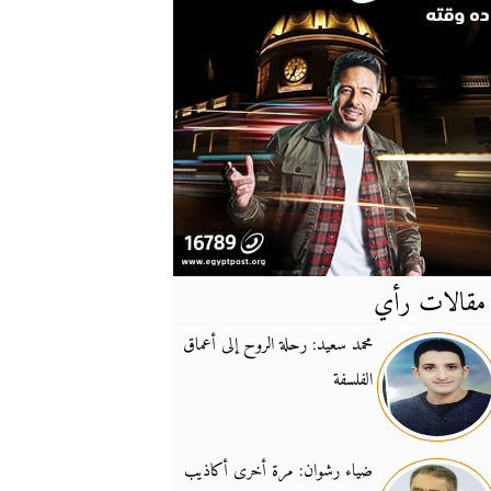
مقالات رأي
آخر
الأخبار
محمد سعيد: رحلة الروح إلى أعماق
الفلسفة
يونيفيل تؤكد دعمها ل
14:24
نائب لبناني: على إير
19:50
ضياء رشوان: مرة أخرى أكاذيب
تزايد نفوذ تنظيم فرس
16:32