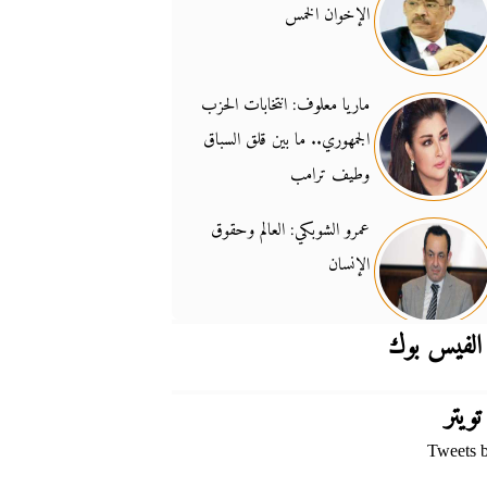
الإخوان الخمس
جدل السلاح والسيادة
14:46
ماريا معلوف: انتخابات الحزب
الجمهوري.. ما بين قلق السباق
وطيف ترامب
عمرو الشوبكي: العالم وحقوق
الإنسان
الفيس بوك
تويتر
Tweets 