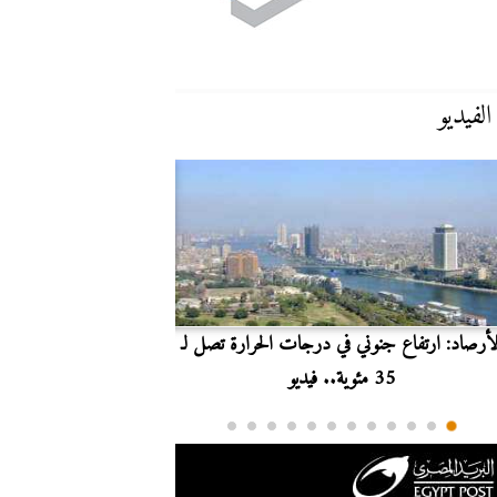
الفيديو
لأرصاد: ارتفاع جنوني في درجات الحرارة تصل لـ
بث مباشر.. مشاهدة مبارا
35 مئوية.. فيديو
الدوري ا