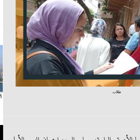
طلاب
بث مباشر.. مباراة الزمالك وسيراميكا كليوباترا في
ا
الدوري