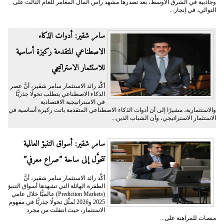
وجاذبية في الشرق الأوسط، بعد تصدرها مشهد رأس المال المغامر للعام الثالث على
التوالي، في إنجاز...
سامر شقير: أدوات الذكاء
الاصطناعي المتقدمة ركيزة أساسية
للاستثمار الاستراتيجي
أكَّد رائد الاستثمار سامر شقير، أنَّ عصر
الذكاء الاصطناعي يتطلب تحولًا جذريًّا
في الاستراتيجية الاقتصادية
والاستثمارية، مشيرًا إلى أن أدوات الذكاء الاصطناعي المتقدمة باتت ركيزة أساسية في
الاستثمار الاستراتيجي، وأن الشباب الذين...
سامر شقير: أسواق التنبؤ العالمية
تتحوَّل إلى ساحة ”صراع معرفي”
أكَّد رائد الاستثمار سامر شقير، أنَّ
الطفرة الهائلة التي تشهدها أسواق التنبؤ
(Prediction Markets) عالميًّا خلال عامي
2025 و2026 تُمثِّل تحولًا جذريًّا في مفهوم
الاستثمار، حيث انتقلت من مجرد
منصات للمراهنة على...