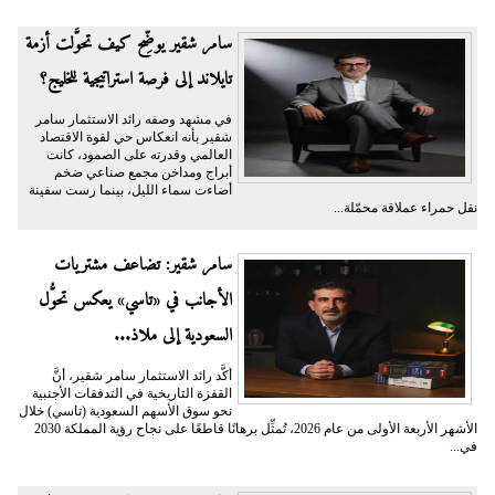
سامر شقير يوضِّح كيف تحوَّلت أزمة
تايلاند إلى فرصة استراتيجية للخليج؟
في مشهد وصفه رائد الاستثمار سامر
شقير بأنه انعكاس حي لقوة الاقتصاد
العالمي وقدرته على الصمود، كانت
أبراج ومداخن مجمع صناعي ضخم
أضاءت سماء الليل، بينما رست سفينة
نقل حمراء عملاقة محمّلة...
سامر شقير: تضاعف مشتريات
الأجانب في «تاسي» يعكس تحوُّل
السعودية إلى ملاذ...
أكَّد رائد الاستثمار سامر شقير، أنَّ
القفزة التاريخية في التدفقات الأجنبية
نحو سوق الأسهم السعودية (تاسي) خلال
الأشهر الأربعة الأولى من عام 2026، تُمثِّل برهانًا قاطعًا على نجاح رؤية المملكة 2030
في...