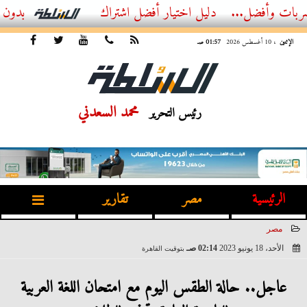
...
أفضل اشتراك IPTV بدون تقطيع 2026 – دليل المشاهد العصري
الإثنين
، 10 أغسطس 2026
01:57 صـ
محمد السعدني
رئيس التحرير
الرئيسية
مصر
تقارير
مصر
الأحد، 18 يونيو 2023
02:14 صـ
بتوقيت القاهرة
2023-06-18 02:14:46
عاجل.. حالة الطقس اليوم مع امتحان اللغة العربية