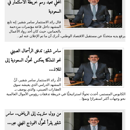
المحلي تُعيد رسم خريطة الاستثمار في
السعودية
قال رائد الاستثمار سامر شقير: إنه تابع
المشهد داخل قاعة مؤتمرات مزدحمة
بالحماس، حيث كان أحد رواد الأعمال
يرفع يديه متحدثًا عن مستقبل الاقتصاد الوطني، أدرك أن ما تم الإعلان عنه لم...
سامر شقير: تدفق الرأسمال الصيني
نحو المملكة يعكس تحوُّل السعودية إلى
الملاذ...
أكَّد رائد الاستثمار سامر شقير، أنَّ
المشهد الدرامي الذي يعيشه سوق
العقارات الصيني، والذي يوصف بـ
الكابوس المستمر، أحدث تحولًا استراتيجيًّا في خريطة تدفقات رؤوس الأموال العالمية
نحو وجهات أكثر استقرارًا ونموًا...
من وول ستريت إلى الرياض.. سامر
شقير يقرأ تحوُّل النموذج المهني عبر...