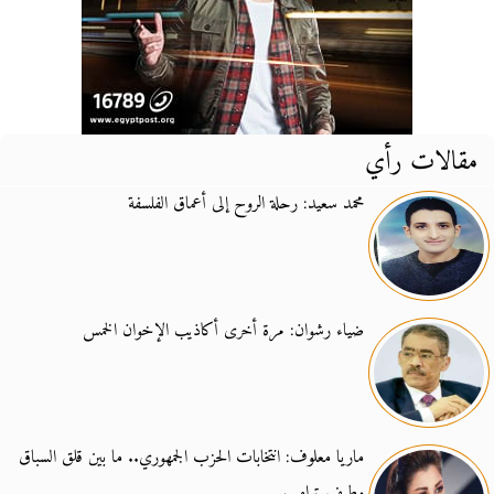
مقالات رأي
محمد سعيد: رحلة الروح إلى أعماق الفلسفة
ضياء رشوان: مرة أخرى أكاذيب الإخوان الخمس
ماريا معلوف: انتخابات الحزب الجمهوري.. ما بين قلق السباق
وطيف ترامب