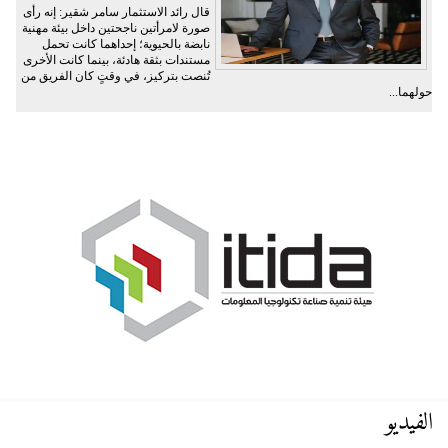
قال رائد الاستثمار سامر شقير: إنه رأى
صورة لامرأتين ناجحتين داخل بيئة مهنية
نابضة بالحيوية؛ إحداهما كانت تحمل
مستندات بثقة هادئة، بينما كانت الأخرى
تُنصت بتركيز، في وقتٍ كان الفريق من
حولهما...
الفيديو