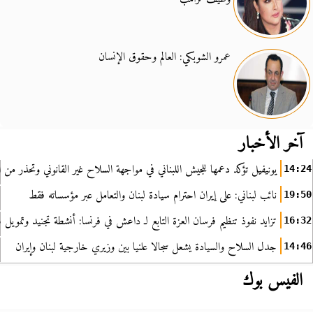
عمرو الشوبكي: العالم وحقوق الإنسان
آخر الأخبار
يونيفيل تؤكد دعمها للجيش اللبناني في مواجهة السلاح غير القانوني وتحذر من ا
14:24
نائب لبناني: على إيران احترام سيادة لبنان والتعامل عبر مؤسساته فقط
19:50
تزايد نفوذ تنظيم فرسان العزة التابع لـ داعش في فرنسا: أنشطة تجنيد وتمويل
16:32
جدل السلاح والسيادة يشعل سجالا علنيا بين وزيري خارجية لبنان وإيران
14:46
الفيس بوك