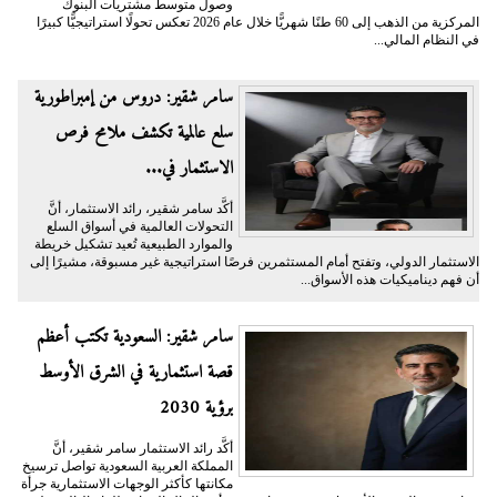
وصول متوسط مشتريات البنوك
المركزية من الذهب إلى 60 طنًا شهريًّا خلال عام 2026 تعكس تحولًا استراتيجيًّا كبيرًا
في النظام المالي...
سامر شقير: دروس من إمبراطورية
سلع عالمية تكشف ملامح فرص
الاستثمار في...
أكَّد سامر شقير، رائد الاستثمار، أنَّ
التحولات العالمية في أسواق السلع
والموارد الطبيعية تُعيد تشكيل خريطة
الاستثمار الدولي، وتفتح أمام المستثمرين فرصًا استراتيجية غير مسبوقة، مشيرًا إلى
أن فهم ديناميكيات هذه الأسواق...
سامر شقير: السعودية تكتب أعظم
قصة استثمارية في الشرق الأوسط
برؤية 2030
أكَّد رائد الاستثمار سامر شقير، أنَّ
المملكة العربية السعودية تواصل ترسيخ
مكانتها كأكثر الوجهات الاستثمارية جرأة