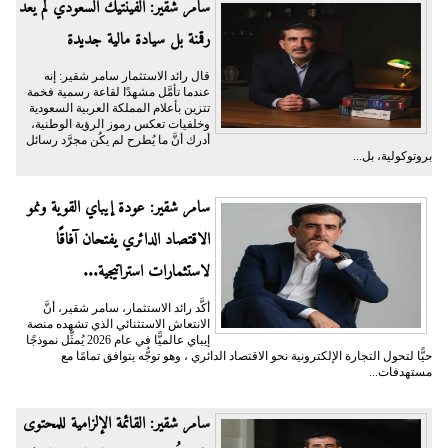
سامر شقير: الفينتيك السعودي لم يعد
رقمنة بل سيادة مالية جديدة
قال رائد الاستثمار سامر شقير: إنه
عندما تأمَّل مشهدًا لقاعة رسمية فخمة
تتزين بأعلام المملكة العربية السعودية
وخلفيات تعكس رموز الرؤية الوطنية،
أدرك أنَّ ما يُطرح لم يكُن مجرَّد رسائل
بروتوكولية، بل...
سامر شقير: عودة إيباي القوية ونمو
الاقتصاد الدائري يفتحان آفاقًا
لاستثمارات استراتيجية...
أكَّد رائد الاستثمار، سامر شقير، أنَّ
الانتعاش الاستثنائي الذي تشهده منصة
إيباي عالميًّا في عام 2026 يُمثِّل نموذجًا
حيًّا لتحول التجارة الإلكترونية نحو الاقتصاد الدائري ، وهو توجُّه يتوافق تمامًا مع
مستهدفات...
سامر شقير: القائمة الإلزامية للمحتوى