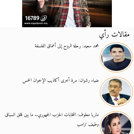
مقالات رأي
محمد سعيد: رحلة الروح إلى أعماق الفلسفة
ضياء رشوان: مرة أخرى أكاذيب الإخوان الخمس
ماريا معلوف: انتخابات الحزب الجمهوري.. ما بين قلق السباق
وطيف ترامب