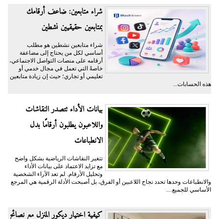
شراء متابعين: ضاعف أرقامك
بمتابعين حقيقيين نشطين
شراء متابعين نشطين هو مطلب
أساسي لكل من يحتاج إلى مضاعفة
أرقامه على منصات التواصل الاجتماعي،
خاصةً التي تعمل في مجال خدمي أو
تعليمي أو تجاري؛ حيث إن زيادة متابعين
هذه الحسابات...
بيانات الأداء تتصدر النقاشات
واللاعبون يطلبون أرقامًا بدل
الانطباعات
تتغير النقاشات الرياضية بشكل واضح
مع تزايد الاعتماد على بيانات الأداء
وتحليل الأرقام. لم تعد الآراء الشخصية
والانطباعات وحدها تحدد نجاح اللاعبين أو الفرق، بل أصبحت الأدلة الرقمية هي المرجع
الأساسي للجميع....
كيفية اختيار ديكور المنزل مع نصائح