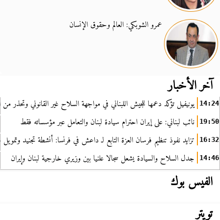
عمرو الشوبكي: العالم وحقوق الإنسان
آخر الأخبار
يونيفيل تؤكد دعمها للجيش اللبناني في مواجهة السلاح غير القانوني وتحذر من ا
14:24
نائب لبناني: على إيران احترام سيادة لبنان والتعامل عبر مؤسساته فقط
19:50
تزايد نفوذ تنظيم فرسان العزة التابع لـ داعش في فرنسا: أنشطة تجنيد وتمويل
16:32
جدل السلاح والسيادة يشعل سجالا علنيا بين وزيري خارجية لبنان وإيران
14:46
الفيس بوك
تويتر