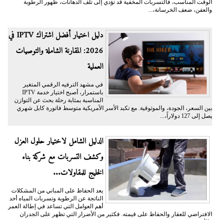
الوقت المناسب، فالتسربات المخفية قد تؤدي إلى تلف الدهانات، ظهور الرطوبة
والعفن، ضعف الخرسانة،...
دليل اختيار أفضل اشتراك IPTV في
2026: المقارنة الشاملة والتوصيات
العملية
في مشهد الترفيه الرقمي المتغير
باستمرار، أصبح اختيار خدمة IPTV
المناسبة بمثابة رحلة بحث عن التوازن
بين السعر، الجودة، والموثوقية. مع تكبد الأسر الأمريكية متوسط فاتورة كابل شهري
يصل إلى 127 دولاراً،...
الدليل الشامل لاختيار حلول العزل
وكشف التسربات مع شركة بناء
الخليج للمقاولات...
يعد الحفاظ على المباني من المشكلات
الناتجة عن الرطوبة وتسربات المياه أحد
أهم العوامل التي تساعد في إطالة العمر
الافتراضي للعقار والحفاظ على قيمته. فكثير من الأضرار التي تظهر على الجدران