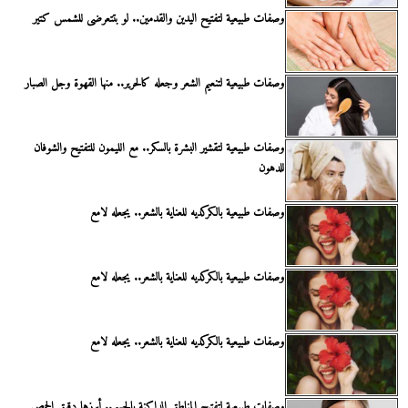
وصفات طبيعية لتفتيح اليدين والقدمين.. لو بتتعرضى للشمس كتير
وصفات طبيعية لتنعيم الشعر وجعله كالحرير.. منها القهوة وجل الصبار
وصفات طبيعية لتقشير البشرة بالسكر.. مع الليمون للتفتيح والشوفان
للدهون
وصفات طبيعية بالكركديه للعناية بالشعر.. يجعله لامع
وصفات طبيعية بالكركديه للعناية بالشعر.. يجعله لامع
وصفات طبيعية بالكركديه للعناية بالشعر.. يجعله لامع
وصفات طبيعية لتفتيح المناطق الداكنة بالجسم.. أبرزها دقيق الحمص