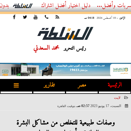
..
أفضل اشتراك IPTV بدون تقطيع 2026 – دليل المشاهد العصري
الإثنين
، 10 أغسطس 2026
04:18 صـ
محمد السعدني
رئيس التحرير
الرئيسية
مصر
تقارير
لايت
السبت، 17 يونيو 2023
02:57 صـ
بتوقيت القاهرة
2023-06-17 02:57:49
وصفات طبيعية للتخلص من مشاكل البشرة