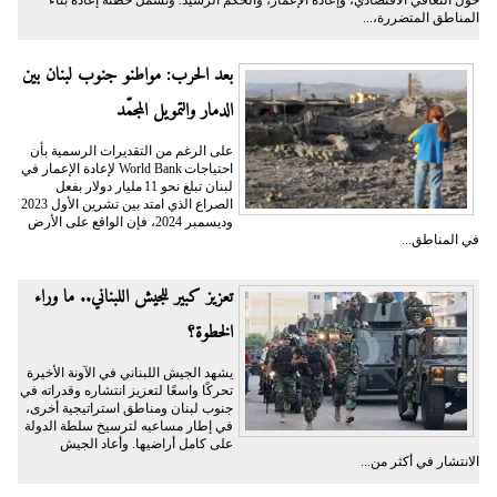
المناطق المتضررة،...
بعد الحرب: مواطنو جنوب لبنان بين
الدمار والتمويل المجمّد
على الرغم من التقديرات الرسمية بأن
احتياجات World Bank لإعادة الإعمار في
لبنان تبلغ نحو 11 مليار دولار بفعل
الصراع الذي امتد بين تشرين الأول 2023
وديسمبر 2024، فإن الواقع على الأرض
في المناطق...
تعزيز كبير للجيش اللبناني.. ما وراء
الخطوة؟
يشهد الجيش اللبناني في الآونة الأخيرة
تحركًا واسعًا لتعزيز انتشاره وقدراته في
جنوب لبنان ومناطق استراتيجية أخرى،
في إطار مساعيه لترسيخ سلطة الدولة
على كامل أراضيها. وأعاد الجيش
الانتشار في أكثر من...