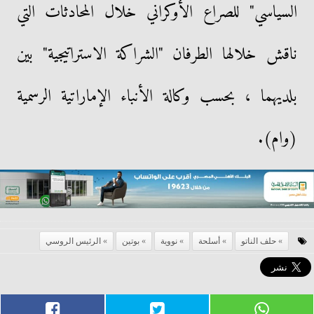
السياسي" للصراع الأوكراني خلال المحادثات التي
ناقش خلالها الطرفان "الشراكة الاستراتيجية" بين
بلديهما ، بحسب وكالة الأنباء الإماراتية الرسمية
(وام).
حلف الناتو
أسلحة
نووية
بوتين
الرئيس الروسي