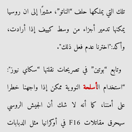
تلك التي يملكها حلف “الناتو”، مشيرًا إلى ان روسيا
يمكنها تدمير أجزاء من وسط كييف إذا أرادت،
وأكد:"اخترنا عدم فعل ذلك".
وتابع “بوتين” في تصريحات نقلتها “سكاي نيوز":
“استخدام ال
أسلحة
النووية ممكن إذا واجهنا خطرا
على أمننا، كما أنه
لا شك أن الجيش الروسي
سيحرق مقاتلات F16 في أوكرانيا مثل الدبابات