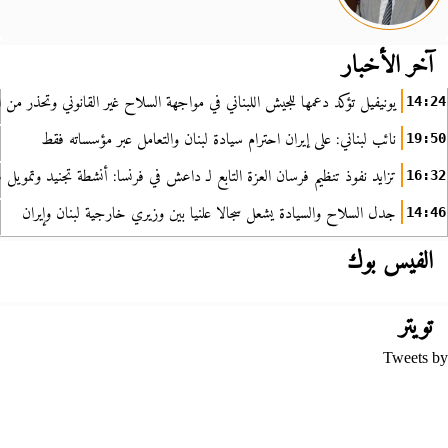
آخر الأخبار
يونيفيل تؤكد دعمها للجيش اللبناني في مواجهة السلاح غير القانوني وتحذر من ا
14:24
نائب لبناني: على إيران احترام سيادة لبنان والتعامل عبر مؤسساته فقط
19:50
تزايد نفوذ تنظيم فرسان العزة التابع لـ داعش في فرنسا: أنشطة تجنيد وتمويل
16:32
جدل السلاح والسيادة يشعل سجالا علنيا بين وزيري خارجية لبنان وإيران
14:46
الفيس بوك
تويتر
Tweets by