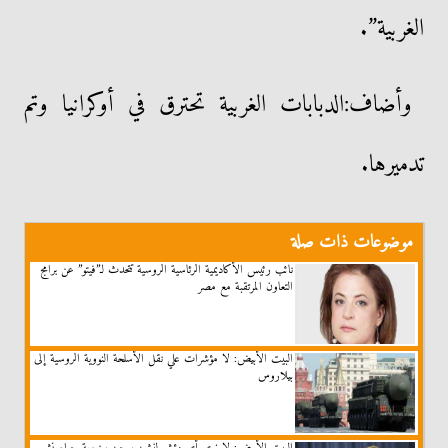
الغربية”.
وأضاف:الدبابات الغربية تحترق في أوكرانيا وتم
تدميرها.
موضوعات ذات صلة
نائب رئيس الأكاديمية الرئاسية الروسية تتحدث لـ”فيتو” عن برامج
التعاون المرتقبة مع مصر
البيت الأبيض: لا مؤشرات علي نقل الأسلحة النووية الروسية إلى
بيلاروس
البيت الأبيض: لا نرى أي مؤشر لنشوب حرب نووية جراء نشر