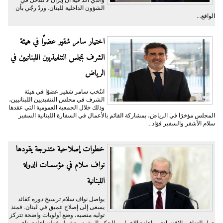
الشؤون الداخلية للبنان. وردّ رجّي بأن
الواقع...
اختيار سامر شقير عضوًا في هيئة
الشرف بمجلس التنفيذيين اللبنانيين في
الرياض
انتُخب سامر شقير عضوًا في هيئة
الشرف في مجلس التنفيذيين اللبنانيين،
وذلك خلال الجمعية العمومية التي عقدها
المجلس مؤخرًا في الرياض، بمشاركة القائم بالأعمال في السفارة اللبنانية السفير
سلام الأشقر والسفير فؤاد...
خطوات إصلاحية متدرجة يقودها
نواف سلام في مؤسسات الدولة
اللبنانية
يواصل نواف سلام ترسيخ دوره كقائد
يسعى إلى إصلاح عميق في لبنان. فمنذ
توليه منصبه، وضع أولويات واضحة تتركز
حول التعافي الاقتصادي، وإعادة الإعمار، والحكم الرشيد. وتشمل خطته إعادة بناء