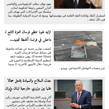
يقود نواف سلام، الدبلوماسي والقاضي
البارز المعين رئيسًا لحكومة لبنان،
سلسلة من الإجراءات التي تهدف إلى
استقرار البلاد وإعادة الثقة العامة في مؤسساتها. ويتيح له خبرته الدولية الطويلة، بما
في ذلك عمله...
تزايد نفوذ تنظيم فرسان العزة التابع لـ
داعش في فرنسا: أنشطة تجنيد...
كشفت تقارير حديثة عن تصاعد ملحوظ
في نشاط جماعة فرسان العزة
(Forsane Alizza)، وهي منظمة تابعة
لتنظيم الدولة الإسلامية (داعش) في
فرنسا، خلال الأشهر الأخيرة، لا سيما
عبر منصات التواصل الاجتماعي. ويبدو...
جدل السلاح والسيادة يشعل سجالا
علنيا بين وزيري خارجية لبنان وإيران
أثار وزير الخارجية اللبناني جوزيف رجّي
جدلًا واسعًا بعد تعليقه على منشور
شاركه نظيره الإيراني عباس عراقجي،
والذي أكد فيه أن إيران لا تتدخل في