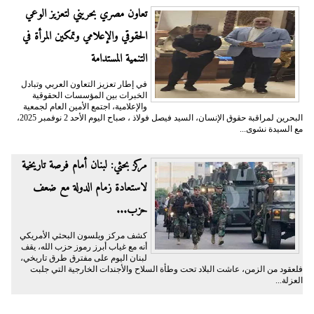
تعاون مصري بحريني لتعزيز الوعي
الحقوقي والإعلامي وتمكين المرأة في
التنمية المستدامة
في إطار تعزيز التعاون العربي وتبادل
الخبرات بين المؤسسات الحقوقية
والإعلامية، اجتمع الأمين العام لجمعية
البحرين لمراقبة حقوق الإنسان، السيد فيصل فولاذ ، صباح اليوم الأحد 2 نوفمبر 2025،
مع السيدة نشوى...
مركز بحثي: لبنان أمام فرصة تاريخية
لاستعادة زمام الدولة مع ضعف
حزب...
كشف مركز ويلسون البحثي الأمريكي
أنه مع غياب أبرز رموز حزب الله، يقف
لبنان اليوم على مفترق طرق تاريخي،
فلعقود من الزمن، عاشت البلاد تحت وطأة السلاح والأجندات الخارجية التي جلبت
العزلة...