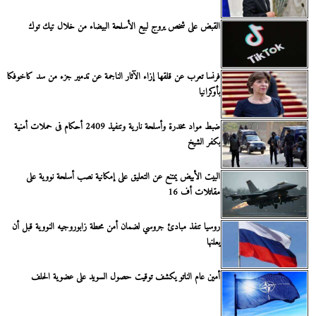
القبض على شخص يروج لبيع الأسلحة البيضاء من خلال تيك توك
فرنسا تعرب عن قلقها إزاء الآثار الناجمة عن تدمير جزء من سد كاخوفكا
بأوكرانيا
ضبط مواد مخدرة وأسلحة نارية وتنفيذ 2409 أحكام فى حملات أمنية
بكفر الشيخ
البيت الأبيض يمتنع عن التعليق على إمكانية نصب أسلحة نووية على
مقاتلات أف 16
روسيا تنفذ مبادئ جروسي لضمان أمن محطة زابوروجيه النووية قبل أن
يعلنها
أمين عام الناتو يكشف توقيت حصول السويد على عضوية الحلف