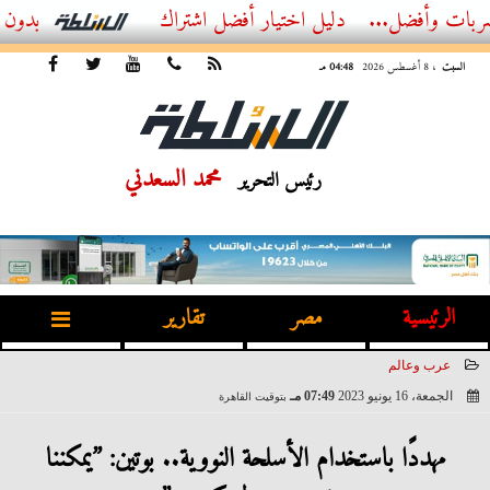
ل...
أفضل اشتراك IPTV بدون تقطيع 2026 – دليل المشاهد العصري
السبت
، 8 أغسطس 2026
04:48 مـ
محمد السعدني
رئيس التحرير
الرئيسية
مصر
تقارير
عرب وعالم
الجمعة، 16 يونيو 2023
07:49 مـ
بتوقيت القاهرة
2023-06-16 19:49:35
مهددًا باستخدام الأسلحة النووية.. بوتين: ”يمكننا