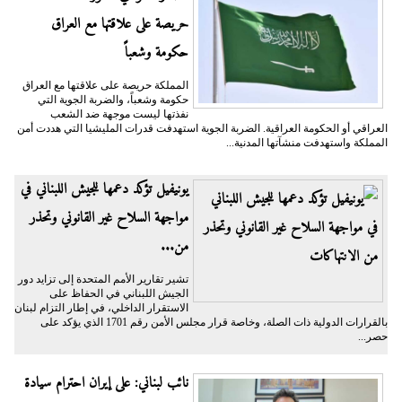
حريصة على علاقتها مع العراق
حكومة وشعباً
المملكة حريصة على علاقتها مع العراق
حكومة وشعباً، والضربة الجوية التي
نفذتها ليست موجهة ضد الشعب
العراقي أو الحكومة العراقية. الضربة الجوية استهدفت قدرات المليشيا التي هددت أمن
المملكة واستهدفت منشآتها المدنية...
يونيفيل تؤكد دعمها للجيش اللبناني في
مواجهة السلاح غير القانوني وتحذر
من...
تشير تقارير الأمم المتحدة إلى تزايد دور
الجيش اللبناني في الحفاظ على
الاستقرار الداخلي، في إطار التزام لبنان
بالقرارات الدولية ذات الصلة، وخاصة قرار مجلس الأمن رقم 1701 الذي يؤكد على
حصر...
نائب لبناني: على إيران احترام سيادة