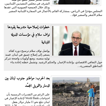
الشرف في مجلس التنفيذيين اللبنانيين،
وذلك خلال الجمعية العمومية التي عقدها
المجلس مؤخرًا في الرياض، بمشاركة القائم بالأعمال في السفارة اللبنانية السفير
سلام الأشقر والسفير فؤاد...
خطوات إصلاحية متدرجة يقودها
نواف سلام في مؤسسات الدولة
اللبنانية
يواصل نواف سلام ترسيخ دوره كقائد
يسعى إلى إصلاح عميق في لبنان. فمنذ
توليه منصبه، وضع أولويات واضحة تتركز
حول التعافي الاقتصادي، وإعادة الإعمار، والحكم الرشيد. وتشمل خطته إعادة بناء
المناطق المتضررة،...
بعد الحرب: مواطنو جنوب لبنان بين
الدمار والتمويل المجمّد
على الرغم من التقديرات الرسمية بأن
احتياجات World Bank لإعادة الإعمار في
لبنان تبلغ نحو 11 مليار دولار بفعل
الصراع الذي امتد بين تشرين الأول 2023