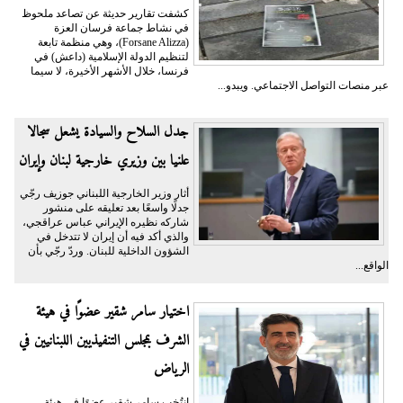
كشفت تقارير حديثة عن تصاعد ملحوظ
في نشاط جماعة فرسان العزة
(Forsane Alizza)، وهي منظمة تابعة
لتنظيم الدولة الإسلامية (داعش) في
فرنسا، خلال الأشهر الأخيرة، لا سيما
عبر منصات التواصل الاجتماعي. ويبدو...
جدل السلاح والسيادة يشعل سجالا
علنيا بين وزيري خارجية لبنان وإيران
أثار وزير الخارجية اللبناني جوزيف رجّي
جدلًا واسعًا بعد تعليقه على منشور
شاركه نظيره الإيراني عباس عراقجي،
والذي أكد فيه أن إيران لا تتدخل في
الشؤون الداخلية للبنان. وردّ رجّي بأن
الواقع...
اختيار سامر شقير عضوًا في هيئة
الشرف بمجلس التنفيذيين اللبنانيين في
الرياض
انتُخب سامر شقير عضوًا في هيئة