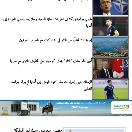
طبيب بيراميدز يكشف تطورات حالة السعيد وجلال.. وسبب العودة إلى
ألمانيا
إصابة 25 شخصًا من الناتو في اشتباكات مع الصرب العرقيين
أمين عام حلف ”الناتو” يحث كوسوفو على تخفيف التوتر مع صربيا
الزمالك ينهى إجراءات سفر محمود الونش إلى ألمانيا لإجراء جراحة
الصليبى
مصدر سعودي مسؤول: المملكة