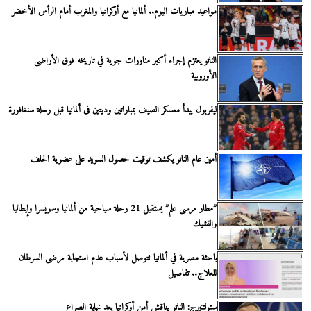
مواعيد مباريات اليوم.. ألمانيا مع أوكرانيا والمغرب أمام الرأس الأخضر
الناتو يعتزم إجراء أكبر مناورات جوية في تاريخه فوق الأراضى
الأوروبية
ليفربول يبدأ معسكر الصيف بمباراتين وديتين فى ألمانيا قبل رحلة سنغافورة
أمين عام الناتو يكشف توقيت حصول السويد على عضوية الحلف
”مطار مرسى علم” يستقبل 21 رحلة سياحية من ألمانيا وسويسرا وإيطاليا
والتشيك
باحثة مصرية في ألمانيا تتوصل لأسباب عدم استجابة مرضى السرطان
للعلاج.. تفاصيل
ستولتنبرج: الناتو يناقش أمن أوكرانيا بعد نهاية الصراع