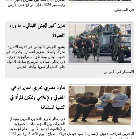
وديسمبر 2024، فإن الواقع على الأرض
في المناطق...
تعزيز كبير للجيش اللبناني.. ما وراء
الخطوة؟
يشهد الجيش اللبناني في الآونة الأخيرة
تحركًا واسعًا لتعزيز انتشاره وقدراته في
جنوب لبنان ومناطق استراتيجية أخرى،
في إطار مساعيه لترسيخ سلطة الدولة
على كامل أراضيها. وأعاد الجيش
الانتشار في أكثر من...
تعاون مصري بحريني لتعزيز الوعي
الحقوقي والإعلامي وتمكين المرأة في
التنمية المستدامة
في إطار تعزيز التعاون العربي وتبادل
الخبرات بين المؤسسات الحقوقية
والإعلامية، اجتمع الأمين العام لجمعية
البحرين لمراقبة حقوق الإنسان، السيد فيصل فولاذ ، صباح اليوم الأحد 2 نوفمبر 2025،
مع السيدة نشوى...