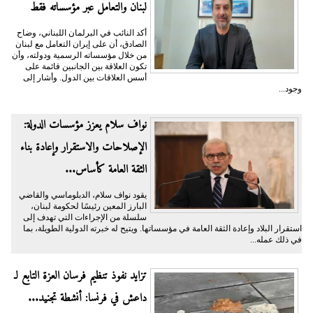
لبنان والتعامل عبر مؤسساته فقط
أكد النائب في البرلمان اللبناني، وضاح
الصادق، أن على إيران التعامل مع لبنان
من خلال مؤسساته الرسمية ودولته، وأن
تكون العلاقة بين الجانبين قائمة على
أسس العلاقات بين الدول. وأشار إلى
وجود...
نواف سلام يعزز مؤسسات الدولة:
الإصلاحات والاستقرار وإعادة بناء
الثقة العامة كأساس...
يقود نواف سلام، الدبلوماسي والقاضي
البارز المعين رئيسًا لحكومة لبنان،
سلسلة من الإجراءات التي تهدف إلى
استقرار البلاد وإعادة الثقة العامة في مؤسساتها. ويتيح له خبرته الدولية الطويلة، بما
في ذلك عمله...
تزايد نفوذ تنظيم فرسان العزة التابع لـ
داعش في فرنسا: أنشطة تجنيد...