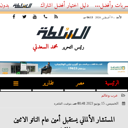
فضل...
أفضل اشتراك IPTV بدون تقطيع 2026 – دليل المشاهد العصري
الأحد
، 9 أغسطس 2026
06:13 صـ
محمد السعدني
رئيس التحرير
الرئيسية
مصر
تقارير
عرب وعالم
الخميس، 15 يونيو 2023
01:41 صـ
بتوقيت القاهرة
2023-06-15 01:41:15
المستشار الألماني يستقبل أمين عام الناتو الاثنين