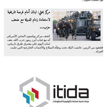
مركز بحثي: لبنان أمام فرصة تاريخية
لاستعادة زمام الدولة مع ضعف
حزب...
كشف مركز ويلسون البحثي الأمريكي
أنه مع غياب أبرز رموز حزب الله، يقف
لبنان اليوم على مفترق طرق تاريخي،
فلعقود من الزمن، عاشت البلاد تحت وطأة السلاح والأجندات الخارجية التي جلبت
العزلة...