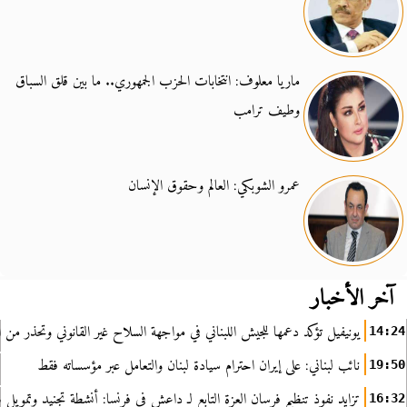
ماريا معلوف: انتخابات الحزب الجمهوري.. ما بين قلق السباق
وطيف ترامب
عمرو الشوبكي: العالم وحقوق الإنسان
آخر الأخبار
يونيفيل تؤكد دعمها للجيش اللبناني في مواجهة السلاح غير القانوني وتحذر من ا
14:24
نائب لبناني: على إيران احترام سيادة لبنان والتعامل عبر مؤسساته فقط
19:50
تزايد نفوذ تنظيم فرسان العزة التابع لـ داعش في فرنسا: أنشطة تجنيد وتمويل
16:32