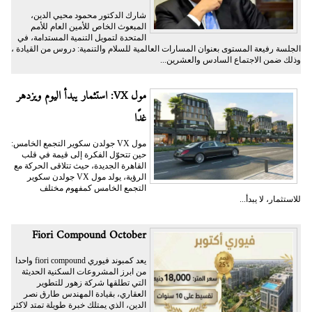
شارك الدكتور محمود محيي الدين،
المبعوث الخاص للأمين العام للأمم
المتحدة لتمويل التنمية المستدامة، في
الجلسة رفيعة المستوى بعنوان المسارات العالمية للسلام والتنمية: دروس من القيادة ،
وذلك ضمن الاجتماع السادس والعشرين...
مول VX: استثمار يبدأ اليوم ويزدهر
غدًا
مول VX جولدن سكوير التجمع الخامس:
حين تتحوّل الفكرة إلى قيمة في قلب
القاهرة الجديدة، حيث تتلاقى الحركة مع
الرؤية، يولد مول VX جولدن سكوير
التجمع الخامس كمفهوم مختلف
للاستثمار، لا يبدأ...
Fiori Compound October
يعد كمبوند فيوري fiori compound واحدا
من ابرز المشروعات السكنية الحديثة
التي تطلقها شركة زهور للتطوير
العقاري، بقيادة المهندس طارق نصر
الدين، الذي يمتلك خبرة طويلة تمتد لاكثر