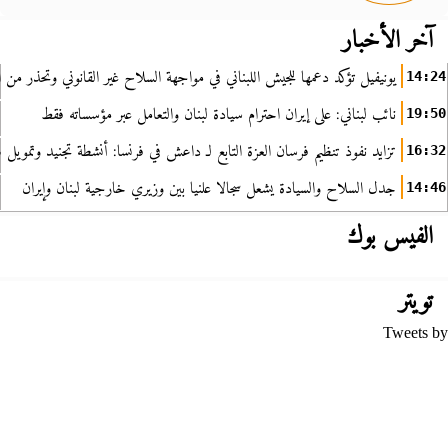
آخر الأخبار
يونيفيل تؤكد دعمها للجيش اللبناني في مواجهة السلاح غير القانوني وتحذر من ا
14:24
نائب لبناني: على إيران احترام سيادة لبنان والتعامل عبر مؤسساته فقط
19:50
تزايد نفوذ تنظيم فرسان العزة التابع لـ داعش في فرنسا: أنشطة تجنيد وتمويل
16:32
جدل السلاح والسيادة يشعل سجالا علنيا بين وزيري خارجية لبنان وإيران
14:46
الفيس بوك
تويتر
Tweets by