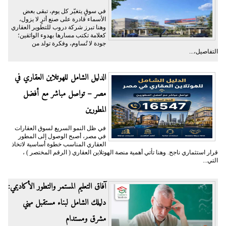
في سوقٍ يتغيّر كل يوم، تبقى بعض
الأسماء قادرة على صنع أثرٍ لا يزول،
وهنا تبرز شركة دروب للتطوير العقاري
كعلامة تكتب مسارها بهدوء الواثقين؛
جودة لا تُساوم، وفكرة تولد من
التفاصيل،...
الدليل الشامل للهوتلاين العقاري في
مصر – تواصل مباشر مع أفضل
المطورين
في ظل النمو السريع لسوق العقارات
في مصر، أصبح الوصول إلى المطور
العقاري المناسب خطوة أساسية لاتخاذ
قرار استثماري ناجح. وهنا تأتي أهمية منصة الهوتلاين العقاري ( الرقم المختصر ) ،
التي...
آفاق التعليم المستمر والتطور الأكاديمي:
دليلك الشامل لبناء مستقبل مهني
مشرق ومستدام