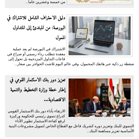
من خمسة وعشرين عاما...
دليل الاحتراف الشامل للاشتراك في
البورصة: من المبتدئ إلى المتداول
الممول
الاشتراك في البورصة لم يعد عملية
معقدة تتطلب رداء رسمي أو صراخ في
قاعات التداول المزدحمة بل تحول إلى
ضغطة زر ذكية عبر هاتفك المحمول، وفي عالم اليوم تلاشت الحواجز بين صغار...
تعزيز دور بنك الاستثمار القومي في
إطار خطة وزارة التخطيط والتنمية
الاقتصادية...
الارتقاء بأداء دور بنك الاستثمار القومي
كذراع تنموي رئيسي للحكومة وركيزة
لرفع كفاءة الاستثمار تطوير الأداء
التنموي للبنك وتعزيز دوره كشريك فاعل مع القطاع الخاص لتمويل مشروعات البنية
الأساسية تعزيز مساهمة البنك...