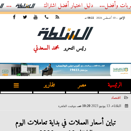
...
الدليل الشامل لاختيار حلول العزل وكشف التسربات مع شركة بناء...
دليل اختيار أفضل اشتراك IPTV في 2026: المقارن
الإثنين
، 10 أغسطس 2026
08:22 مـ
محمد السعدني
رئيس التحرير
الرئيسية
مصر
تقارير
اقتصاد
الثلاثاء، 13 يونيو 2023
10:20 صـ
بتوقيت القاهرة
2023-06-13 10:20:28
تباين أسعار العملات في بداية تعاملات اليوم