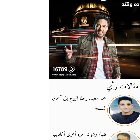
مقالات رأي
آخر
الأخبار
محمد سعيد: رحلة الروح إلى أعماق
الفلسفة
يونيفيل تؤكد دعمها ل
14:24
نائب لبناني: على إير
19:50
ضياء رشوان: مرة أخرى أكاذيب
تزايد نفوذ تنظيم فرس
16:32