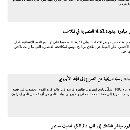
ا يترقب...
ق مبادرة جديدة لمكافحة العنصرية في الملاعب
يدة تعكس حرص الاتحاد الدولي لكرة القدم فيفا على ترسيخ القيم الإنسانية داخل
لأخضر، أعلن الفيفا عن إطلاق برنامج موسع لمكافحة العنصرية التي ما زالت تلاحق
هر في...
ول: رحلة تاريخية من الصراع إلى المجد الأوروبي
منذ تأسيسه عام 1892، شكّل نادي ليفربول ظاهرة فريدة في عالم كرة القدم، تجسدت في قصة
م الصراع إلى قمة المجد المحلي والأوروبي. ولد النادي من أزمة داخل نادي إيفرتون،...
يوم مباشر نافذتك إلى قلب عالم الكره تحديث مستمر