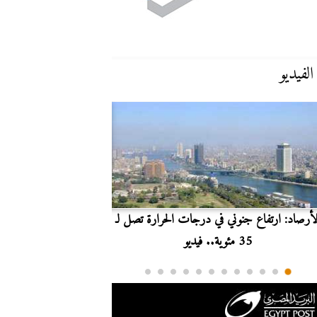
الفيديو
لأرصاد: ارتفاع جنوني في درجات الحرارة تصل لـ
بث مباشر.. مشاهدة مبارا
35 مئوية.. فيديو
الدوري ا