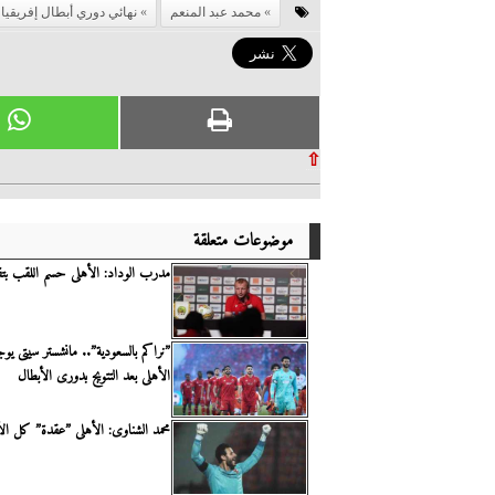
محمد عبد المنعم
نهائي دوري أبطال إفريقيا
⇧
موضوعات متعلقة
مدرب الوداد: الأهلى حسم اللقب بت
”نراكم بالسعودية”.. مانشستر سيتى يوجه
الأهلى بعد التتويج بدورى الأبطال
محمد الشناوى: الأهلى ”عقدة” كل الأن