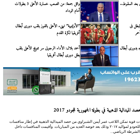
ض بعد السقوط..
وائل جمعة: من الصعب خسارة الأهلى 3 بطولات
أمام الوداد
بطل فى
”الأوليمبية” تهنىء الأهلى بالفوز بلقب دورى أبطال
حمر
أفريقيا لكرة القدم
زه بدورى أبطال
أحمد بلال: الأداء الرجولى سر تتويج الأهلى بلقب
بطل دورى أبطال أفريقيا
د الميدالية الذهبية في بطولة الجمهورية للجودو 2017
ت قوية تمكن اللاعب عمر أيمن الشبراوي من حصد الميدالية الذهبية في إطار منافسات
الجمهورية للحودو لمواليد ٢٠١٧ وذلك بعد خوضه العديد من المباريات. وأقيمت المنافسات داخل
 الشرطة الرياضي...