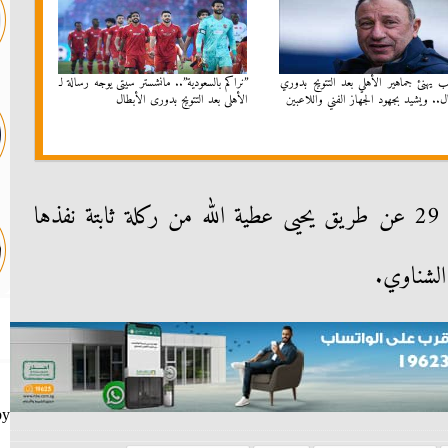
 يهنئ جماهير الأهلي بعد التتويج بدوري
”نراكم بالسعودية”.. مانشستر سيتى يوجه رسالة لـ
ل.. ويشيد بجهود الجهاز الفني واللاعبين
الأهلى بعد التتويج بدورى الأبطال
وكان الوداد قد تقدم في الدقيقة 29 عن طريق يحيى عطية الله من ركلة ثابتة نفذها
لشناوي.
by