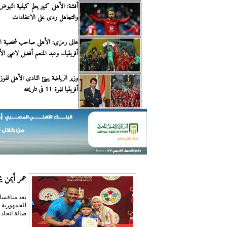
أفشة: الأهلى كبير يعلم كيفية النهو
والتجاهل ردى على الانتقادات
هانى رمزى: الأهلى صاحب شخصية ال
أفريقيا.. وعبد المنعم أفضل لاعبى الأ
وزير الرياضة يهنئ النادى الأهلى لفو
أفريقيا للمرة 11 فى تاريخه
عمر أيمن يحص
بعد منافسا
صالة اتحاد