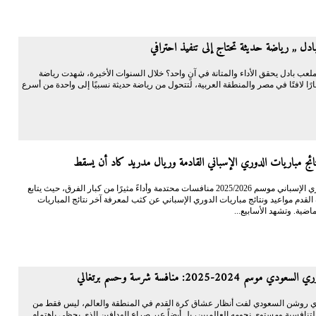
دل ,, رياضة حديثة تحتاج إلى تنفيذ احترافي
لعب بادل يحقق الأداء والمتانة في آنٍ واحد؟ خلال السنوات الأخيرة، شهدت رياضة
ارًا لافتًا في مصر والمنطقة العربية، لتتحول من رياضة حديثة نسبيًا إلى واحدة من أسرع
ائج مباريات الدوري الإسباني القادمة وريال مدريد كاد أن يسقط
يشهد الدوري الإسباني موسم 2025/2026 منافسات محتدمة وأداءً مثيرًا من كبار الفرق، حيث يتابع
قدم مواعيد ونتائج مباريات الدوري الإسباني عن كثب لمعرفة آخر نتائج المباريات
ماضية. وتشهد الأسابيع...
 موسم 2024-2025: منافسة شرسة وحسم برتغالي
 روشن السعودي لفت أنظار عشاق كرة القدم في المنطقة والعالم، ليس فقط من
لتنافسية ومستوى نجومه العالميين، بل أيضاً عبر صراع الهدافين الذي يحظى باهتمام