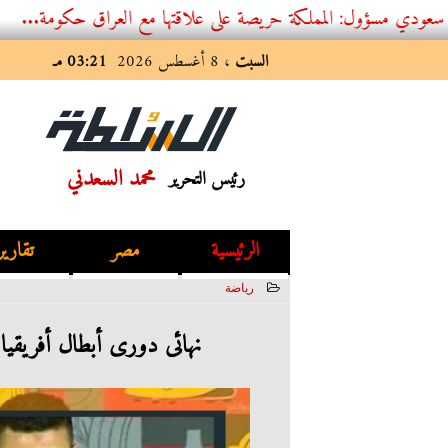
 المملكة حريصة على علاقتها مع العراق حكومة...
السبت
، 8 أغسطس 2026
03:21 مـ
محمد السعدني
رئيس التحرير
الرئيسية
مصر
تقارير
رياضة
2023-06-12 03:36:03
نهائى دورى أبطال أفريقيا.