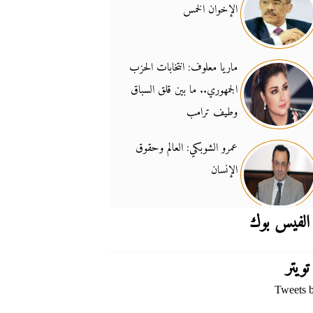
الإخوان الخمس
جدل السلاح والسيادة
14:46
ماريا معلوف: انتخابات الحزب
الجمهوري.. ما بين قلق السباق
وطيف ترامب
عمرو الشوبكي: العالم وحقوق
الإنسان
الفيس بوك
تويتر
Tweets 