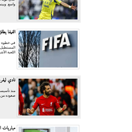
واسع. وبينم
الفيفا يطل
في خطوة جد
المستطيل ا
اللعبة الأش
نادي ليفرب
صعوده من رح
مباريات ال