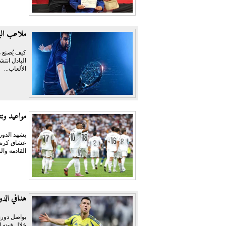
ملاعب البا
كيف يُصنع م
البادل انتش
الألعاب...
مواعيد ونت
عشاق كرة ال
القادمة وال
هدافي الدوري السعودي
يواصل دوري
خلال قوته ا