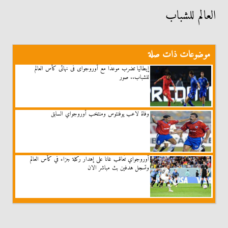
العالم للشباب
موضوعات ذات صلة
إيطاليا تضرب موعدًا مع أوروجواى فى نهائى كأس العالم
للشباب.. صور
وفاة لاعب يوفنتوس ومنتخب أوروجواي السابق
أوروجواي تُعاقب غانا على إهدار ركلة جزاء في كأس العالم
وتسجل هدفين بث مباشر الان