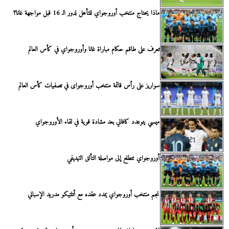
ماذا يحتاج منتخب أوروجواي للتأهل لدور الـ 16 قبل مواجهة غانا؟
تعرف على طاقم حكام مباراة غانا وأوروجواي في كأس العالم
سواريز على رأس قائمة منتخب أوروجواى في تصفيات كأس العالم
ميسي يتوعدد كافاني بعد مشادة قوية في لقاء الأوروجواي
أوروجواي تتطلع إلى مواصلة التألق التهديفي
نجم منتخب أوروجواي يمدد عقده مع أتلتيكو مدريد الإسباني