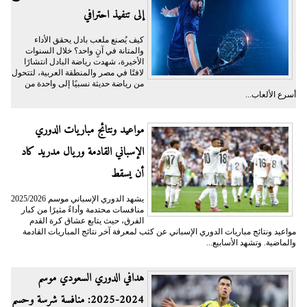
إلى تنفيذ احترافي
كيف يُصنع ملعب بادل يحقق الأداء
والمتانة في آنٍ واحد؟ خلال السنوات
الأخيرة، شهدت رياضة البادل انتشارًا
لافتًا في مصر والمنطقة العربية، لتتحول
من رياضة حديثة نسبيًا إلى واحدة من
أسرع الألعاب...
مواعيد ونتائج مباريات الدوري
الإسباني القادمة وريال مدريد كاد
أن يسقط
يشهد الدوري الإسباني موسم 2025/2026
منافسات محتدمة وأداءً مثيرًا من كبار
الفرق، حيث يتابع عشاق كرة القدم
مواعيد ونتائج مباريات الدوري الإسباني عن كثب لمعرفة آخر نتائج المباريات القادمة
والماضية. وتشهد الأسابيع...
هدافي الدوري السعودي موسم
2024-2025: منافسة شرسة وحسم