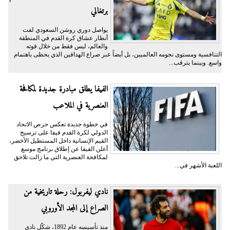
برتغالي
يواصل دوري روشن السعودي لفت
أنظار عشاق كرة القدم في المنطقة
والعالم، ليس فقط من خلال قوته
التنافسية ومستوى نجومه العالميين، بل أيضاً عبر صراع الهدافين الذي يحظى باهتمام
واسع. وبينما يترقب...
الفيفا يطلق مبادرة جديدة لمكافحة
العنصرية في الملاعب
في خطوة جديدة تعكس حرص الاتحاد
الدولي لكرة القدم فيفا على ترسيخ
القيم الإنسانية داخل المستطيل الأخضر،
أعلن الفيفا عن إطلاق برنامج موسع
لمكافحة العنصرية التي ما زالت تلاحق
اللعبة الأشهر في...
نادي ليفربول: رحلة تاريخية من
الصراع إلى المجد الأوروبي
منذ تأسيسه عام 1892، شكّل نادي