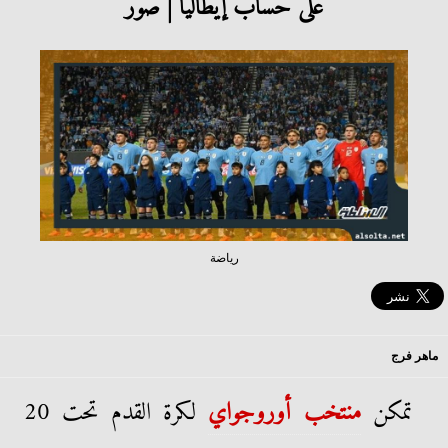
على حساب إيطاليا | صور
رياضة
ماهر فرج
تمكن
منتخب أوروجواي
لكرة القدم تحت 20