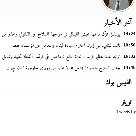
آخر الأخبار
يونيفيل تؤكد دعمها للجيش اللبناني في مواجهة السلاح غير القانوني وتحذر من ا
14:24
نائب لبناني: على إيران احترام سيادة لبنان والتعامل عبر مؤسساته فقط
19:50
تزايد نفوذ تنظيم فرسان العزة التابع لـ داعش في فرنسا: أنشطة تجنيد وتمويل
16:32
جدل السلاح والسيادة يشعل سجالا علنيا بين وزيري خارجية لبنان وإيران
14:46
الفيس بوك
تويتر
Tweets by