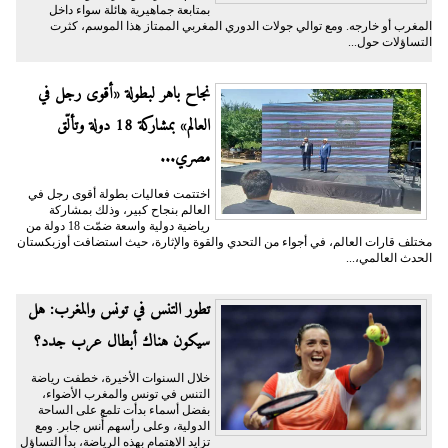
بمتابعة جماهيرية هائلة سواء داخل
المغرب أو خارجه. ومع توالي جولات الدوري المغربي الممتاز هذا الموسم، كثرت
التساؤلات حول...
نجاح باهر لبطولة «أقوى رجل في
العالم» بمشاركة 18 دولة وتألّق
مصري...
اختتمت فعاليات بطولة أقوى رجل في
العالم بنجاح كبير، وذلك بمشاركة
رياضية دولية واسعة ضمّت 18 دولة من
مختلف قارات العالم، في أجواء من التحدي والقوة والإثارة، حيث استضافت أوزبكستان
الحدث العالمي،...
تطور التنس في تونس والمغرب: هل
سيكون هناك أبطال عرب جدد؟
خلال السنوات الأخيرة، خطفت رياضة
التنس في تونس والمغرب الأضواء،
بفضل أسماء بدأت تلمع على الساحة
الدولية، وعلى رأسهم أُنس جابر. ومع
تزايد الاهتمام بهذه الرياضة، بدأ التساؤل