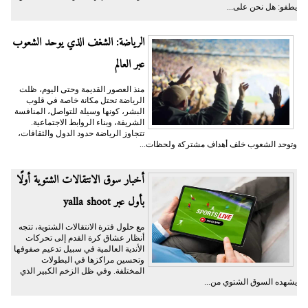
يطفو: هل نحن على...
الرياضة: الشغف الذي يوحد الشعوب
عبر العالم
منذ العصور القديمة وحتى اليوم، ظلت
الرياضة تحتل مكانة خاصة في قلوب
البشر، كونها وسيلة للتواصل، المنافسة
الشريفة، وبناء الروابط الاجتماعية.
تتجاوز الرياضة حدود الدول والثقافات،
وتوحد الشعوب خلف أهداف مشتركة ولحظات...
أخبار سوق الانتقالات الشتوية أولًا
بأول عبر yalla shoot
مع حلول فترة الانتقالات الشتوية، تتجه
أنظار عشاق كرة القدم إلى تحركات
الأندية العالمية في سبيل تدعيم صفوفها
وتحسين مراكزها في البطولات
المختلفة. وفي ظل الزخم الكبير الذي
يشهده السوق الشتوي من...