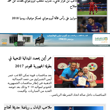
لاعب من طراز عالمي.. مدرب منتخب أوروجواي يتحدث عن محمد
صلاح
سواريز على رأس قائمة أوروجواي لمعسكر مونديال روسيا 2018
عمر أيمن يحصد الميدالية الذهبية في
بطولة الجمهورية للجودو 2017
بعد منافسات قوية تمكن اللاعب عمر
أيمن الشبراوي من حصد الميدالية
الذهبية في إطار منافسات الجمهورية
للحودو لمواليد ٢٠١٧ وذلك بعد خوضه
العديد من المباريات. وأقيمت
المنافسات داخل صالة اتحاد الشرطة الرياضي...
ملاعب البادل ,, رياضة حديثة تحتاج