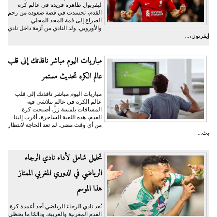
ليفربول ظاهرة فريدة في عالم كرة
القدم، تجسدت في قصة صعوده من رحم
الصراع إلى قمة المجد المحلي
والأوروبي. ولد النادي من أزمة داخل نادي
إيفرتون،...
مباريات اليوم مباشر نافذتك إلى قلب
عالم الكره تحديث مستمر
مباريات اليوم مباشر نافذتك إلى قلب
عالم الكره في عالمٍ تتلاشى فيه
المسافات بلمسة زر، أصبحت كرة
القدم، هذه اللعبة الساحرة، أقرب إلينا
من أي وقت مضى. لم تعد الحاجة لانتظار
بث...
تحليل شامل لأداء نادي الرجاء
الرياضي في الدوري المغربي الممتاز
هذا الموسم
يُعد نادي الرجاء الرياضي أحد أعمدة كرة
القدم المغربية والعربية، ودائمًا ما يحظى