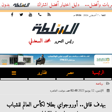
ل...
أفضل اشتراك IPTV بدون تقطيع 2026 – دليل المشاهد العصري
الجمعة
، 7 أغسطس 2026
09:06 مـ
محمد السعدني
رئيس التحرير
الرئيسية
مصر
تقارير
رياضة
الإثنين، 12 يونيو 2023
02:48 صـ
بتوقيت القاهرة
2023-06-12 02:48:55
بهدف قاتل.. أوروجواي بطلا لكأس العالم للشباب