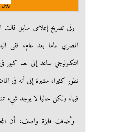
خلال ح
وفى تصريح إعلامى سابق قالت ال
المصري عاما بعد عام، ففى الب
التكنولوجي ساعد إلى حد كبير فى ا
تطور كثيرا، مشيرة إلى أنه فى ال
فيها، ولكن حاليا لا يوجد شيء ممن
وأضافت فايزة واصف، أن المجت