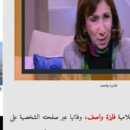
فايزة واصف
بث مباشر.. مباراة الزمالك وسيراميكا كليوباترا في
ا
الدوري
لامية
فايزة واصف
، وفاتها عبر صفحته الشخصية على