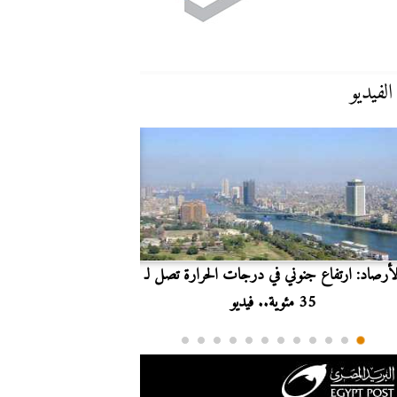
الفيديو
لأرصاد: ارتفاع جنوني في درجات الحرارة تصل لـ
بث مباشر.. مشاهدة مبارا
35 مئوية.. فيديو
الدوري ا