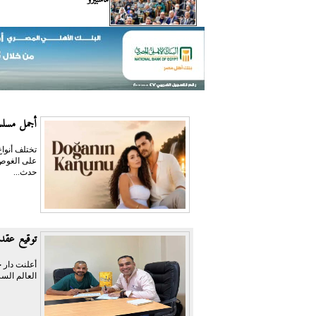
أجمل مسلسل
تختلف أنواع
على الغوص 
حدث...
توقيع عقد 
أعلنت دار ح
العالم السر