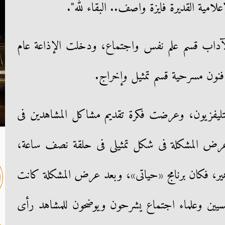
علامية القديرة فايزة واصف.. البقاء لله".
آداب قسم علم نفس واجتماع، ودخلت الإذاعة عام
لتليفزيون، وعرضت فكرة تقديم مشاكل المشاهدين فى
عرض المشكلة فى شكل تمثيلى فى حلقة نصف ساعة،
اهير، فكان برنامج «حياتى»، وبعد عرض المشكلة كانت
سيين وعلماء اجتماع يشرحون ويوضحون للمشاهد رأى