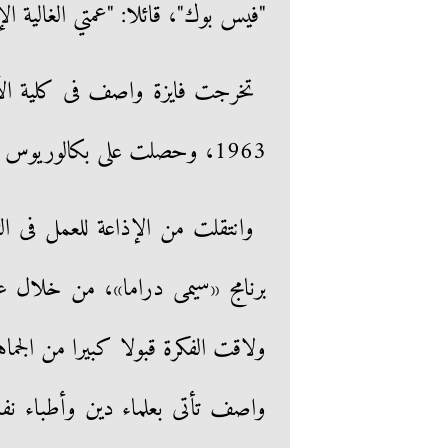
"فيس بوك"، قائلا: "عمتي الغالية الإ
تخرجت فايزة واصف فى كلية ال
1963، وحصلت على بكالوريوس فنون مسرحية قسم تمثيل وإخراج.
وانتقلت من الإذاعة للعمل فى ا
برنامج «سيمى دراما»، من خلال 
ولاقت الفكرة قبولا كبيرا من الجم
واصف تأتى بعلماء دين وأطباء نف