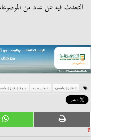
التحدث فيه عن عدد من الموضوعا
فايزة واصف
ماسبيرو
وفاة فايزة واص
⇧