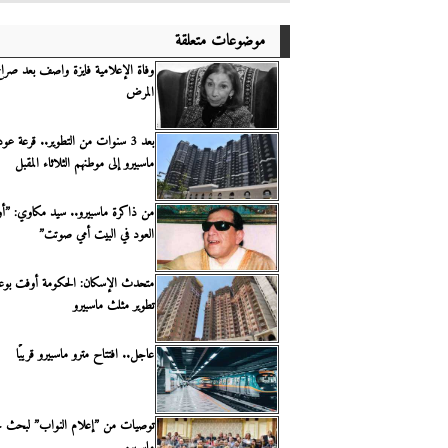
موضوعات متعلقة
وفاة الإعلامية فايزة واصف بعد صر
المرض
بعد 3 سنوات من التطوير.. قرعة ع
ماسبيرو إلى موطنهم الثلاثاء المقبل
من ذاكرة ماسبيرو.. سيد مكاوي: ”
العود في البيت أمي صوتت”
متحدث الإسكان: الحكومة أوفت بوعد
تطوير مثلث ماسبيرو
عاجل.. افتتاح مترو ماسبيرو قريبًا
توصيات من ”إعلام النواب” لبحث 
ماسبيرو