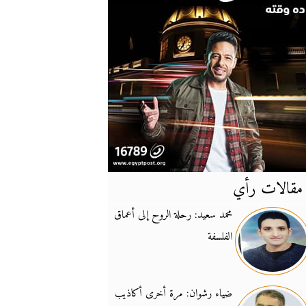
مقالات رأي
آخر
الأخبار
محمد سعيد: رحلة الروح إلى أعماق
الفلسفة
يونيفيل تؤكد دعمها ل
14:24
نائب لبناني: على إير
19:50
ضياء رشوان: مرة أخرى أكاذيب
تزايد نفوذ تنظيم فرس
16:32