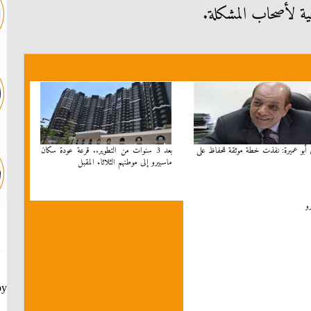
عية لأصحاب المشكلة.
أبو عميرة: نفذت خطة موثقة للحفاظ على
بعد 3 سنوات من التطوير.. قرعة عودة سكان
ماسبيرو إلى موطنهم الثلاثاء المقبل
و
by