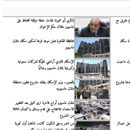
اع طويل مع
شكري أبو عميرة: نفذت خطة موثقة للحفاظ على
ماسبيرو خلال حكم الإخوان
ودة سكان
محافظة القاهرة تعلن موعد قرعة تسكين سكان مثلث
ماسبيرو
أول ماجبت
الإسكان تشتري أراضي مملوكة لشركات سعودية
وكويتية بمثلث ماسبيرو رضائيًا
ها بمشروع
بالصور.. وزير الإسكان يتفقد مشروع تطوير «منطقة
مثلث ماسبيرو»
مثلث ماسبيرو أبراج فاخرة ترى النيل بعد التطوير
الاستعداد للافتتاح علي قدم وساق واكتمال 90%
من المشروع
حل خسائر
من ناصر وحتى الكيت كات.. شاهد| أول تجربة
للمترو في المحطات الجديدة بدون ركاب