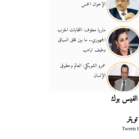
الإخوان الخمس
جدل السلاح والسيادة
14:46
ماريا معلوف: انتخابات الحزب
الجمهوري.. ما بين قلق السباق
وطيف ترامب
عمرو الشوبكي: العالم وحقوق
الإنسان
الفيس بوك
تويتر
Tweets 