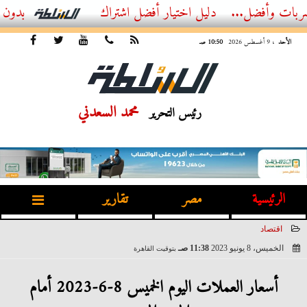
...
أفضل اشتراك IPTV بدون تقطيع 2026 – دليل المشاهد العصري
الأحد
، 9 أغسطس 2026
10:50 صـ
محمد السعدني
رئيس التحرير
الرئيسية
مصر
تقارير
اقتصاد
الخميس، 8 يونيو 2023
11:38 صـ
بتوقيت القاهرة
2023-06-08 11:38:32
أسعار العملات اليوم الخميس 8-6-2023 أمام