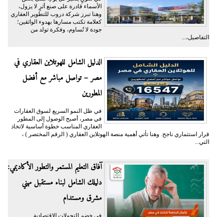
الأسماء قادرة على صنع أثرٍ لا يزول،
وهنا تبرز شركة دروب للتطوير العقاري
كعلامة تكتب مسارها بهدوء الواثقين؛
جودة لا تُساوم، وفكرة تولد من
التفاصيل،...
الدليل الشامل للهوتلاين العقاري في
مصر – تواصل مباشر مع أفضل
المطورين
في ظل النمو السريع لسوق العقارات
في مصر، أصبح الوصول إلى المطور
العقاري المناسب خطوة أساسية لاتخاذ
قرار استثماري ناجح. وهنا تأتي أهمية منصة الهوتلاين العقاري ( الرقم المختصر ) ،
التي...
آفاق التعليم المستمر والتطور الأكاديمي:
دليلك الشامل لبناء مستقبل مهني
مشرق ومستدام
في خضم التحولات الاقتصادية