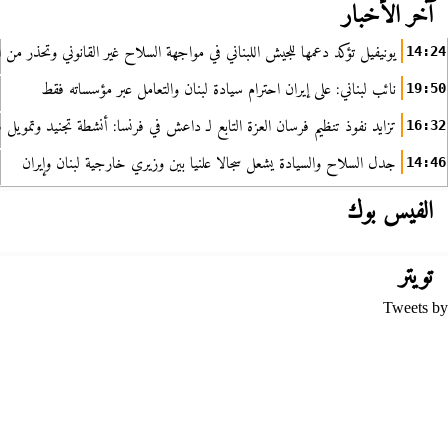
آخر الأخبار
يونيفيل تؤكد دعمها للجيش اللبناني في مواجهة السلاح غير القانوني وتحذر من ا
14:24
نائب لبناني: على إيران احترام سيادة لبنان والتعامل عبر مؤسساته فقط
19:50
تزايد نفوذ تنظيم فرسان العزة التابع لـ داعش في فرنسا: أنشطة تجنيد وتمويل
16:32
جدل السلاح والسيادة يشعل سجالا علنيا بين وزيري خارجية لبنان وإيران
14:46
الفيس بوك
تويتر
Tweets by