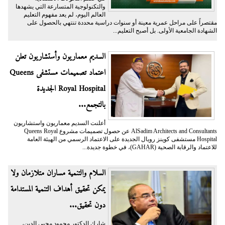
والتكنولوجية المتسارعة التي يشهدها
العالم اليوم، لم يعد مفهوم التعليم
مقتصراً على مراحل عمرية معينة أو سنوات دراسية محددة تنتهي بالحصول على
الشهادة الجامعية الأولى. بل أصبح التعليم...
السديم معماريون وأستشاريون تعلن
اعتماد تصميمات مستشفى Queens
Royal Hospital الجديدة
بالتجمع...
أعلنت السديم معماريون واستشاريون
AlSadim Architects and Consultants عن حصول تصميمات مشروع Queens Royal
Hospital مستشفى كوينز رويال الجديدة على الاعتماد الرسمي من الهيئة العامة
للاعتماد والرقابة الصحية (GAHAR)، في خطوة جديدة...
السلام والتنمية مساران متلازمان ولا
يمكن تحقيق أهداف التنمية المستدامة
دون تحقيق...
شارك الدكتور محمود محيي الدين،