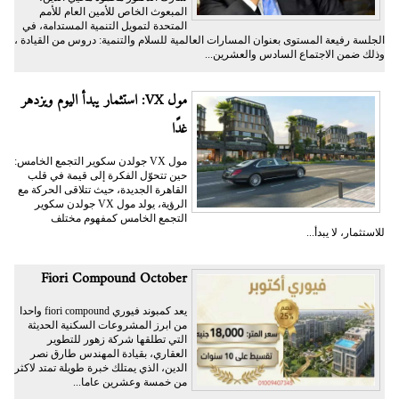
المبعوث الخاص للأمين العام للأمم
المتحدة لتمويل التنمية المستدامة، في
الجلسة رفيعة المستوى بعنوان المسارات العالمية للسلام والتنمية: دروس من القيادة ،
وذلك ضمن الاجتماع السادس والعشرين...
مول VX: استثمار يبدأ اليوم ويزدهر
غدًا
مول VX جولدن سكوير التجمع الخامس:
حين تتحوّل الفكرة إلى قيمة في قلب
القاهرة الجديدة، حيث تتلاقى الحركة مع
الرؤية، يولد مول VX جولدن سكوير
التجمع الخامس كمفهوم مختلف
للاستثمار، لا يبدأ...
Fiori Compound October
يعد كمبوند فيوري fiori compound واحدا
من ابرز المشروعات السكنية الحديثة
التي تطلقها شركة زهور للتطوير
العقاري، بقيادة المهندس طارق نصر
الدين، الذي يمتلك خبرة طويلة تمتد لاكثر
من خمسة وعشرين عاما...