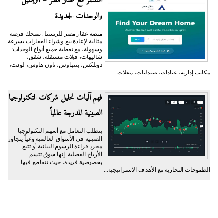
استثمر مع عقار مصر – الريسيل
والوحدات الجديدة
منصة عقار مصر للريسيل تمنحك فرصة
مثالية لإعادة بيع وشراء العقارات بسرعة
وسهولة، مع تغطية جميع أنواع الوحدات:
شاليهات، فيلات مستقلة، شقق،
دوبلكس، بنتهاوس، تاون هاوس، لوفت،
مكاتب إدارية، عيادات، صيدليات، محلات...
فهم آليات تحليل شركات التكنولوجيا
الصينية المدرجة عالمياً
يتطلب التعامل مع أسهم التكنولوجيا
الصينية في الأسواق العالمية وعياً يتجاوز
مجرد قراءة الرسوم البيانية أو تتبع
الأرباح الفصلية. إنها سوق تتسم
بخصوصية فريدة، حيث تتقاطع فيها
الطموحات التجارية مع الأهداف الاستراتيجية...