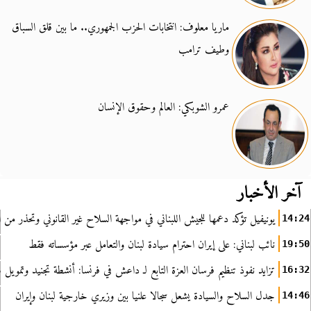
ماريا معلوف: انتخابات الحزب الجمهوري.. ما بين قلق السباق
وطيف ترامب
عمرو الشوبكي: العالم وحقوق الإنسان
آخر الأخبار
يونيفيل تؤكد دعمها للجيش اللبناني في مواجهة السلاح غير القانوني وتحذر من ا
14:24
نائب لبناني: على إيران احترام سيادة لبنان والتعامل عبر مؤسساته فقط
19:50
تزايد نفوذ تنظيم فرسان العزة التابع لـ داعش في فرنسا: أنشطة تجنيد وتمويل
16:32
جدل السلاح والسيادة يشعل سجالا علنيا بين وزيري خارجية لبنان وإيران
14:46