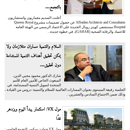
بالتجمع...
أعلنت السديم معماريون واستشاريون
AlSadim Architects and Consultants عن حصول تصميمات مشروع Queens Royal
Hospital مستشفى كوينز رويال الجديدة على الاعتماد الرسمي من الهيئة العامة
للاعتماد والرقابة الصحية (GAHAR)، في خطوة جديدة...
السلام والتنمية مساران متلازمان ولا
يمكن تحقيق أهداف التنمية المستدامة
دون تحقيق...
شارك الدكتور محمود محيي الدين،
المبعوث الخاص للأمين العام للأمم
المتحدة لتمويل التنمية المستدامة، في
الجلسة رفيعة المستوى بعنوان المسارات العالمية للسلام والتنمية: دروس من القيادة ،
وذلك ضمن الاجتماع السادس والعشرين...
مول VX: استثمار يبدأ اليوم ويزدهر
غدًا
مول VX جولدن سكوير التجمع الخامس: