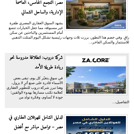
مصر: التجمع الخامس، العاصمة
الإدارية، والساحل الشمالي
يشهد السوق العقاري المصري طفرة
غير مسبوقة، مما جعل الخيارات تتسع
أمام المستثمرين والباحثين عن سكن
راقٍ. وفي خضم هذا التطور، برزت ثلاث وجهات رئيسية تشكل اليوم المثلث الذهبي
للاستثمار والسكن الفاخر،...
شركة دروب: انطلاقة مدروسة نحو
ريادة طويلة الأمد
في سوقٍ يتغيّر كل يوم، تبقى بعض
الأسماء قادرة على صنع أثرٍ لا يزول،
وهنا تبرز شركة دروب للتطوير العقاري
كعلامة تكتب مسارها بهدوء الواثقين؛
جودة لا تُساوم، وفكرة تولد من
التفاصيل،...
الدليل الشامل للهوتلاين العقاري في
مصر – تواصل مباشر مع أفضل