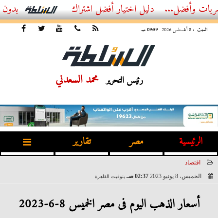
...
أفضل اشتراك IPTV بدون تقطيع 2026 – دليل المشاهد العصري
السبت
، 8 أغسطس 2026
09:59 صـ
محمد السعدني
رئيس التحرير
الرئيسية
مصر
تقارير
اقتصاد
الخميس، 8 يونيو 2023
02:37 صـ
بتوقيت القاهرة
2023-06-08 02:37:38
أسعار الذهب اليوم فى مصر الخميس 8-6-2023