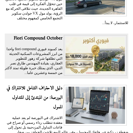
حين تتحوّل الفكرة إلى قيمة في قلب
القاهرة الجديدة، حيث تتلاقى الحركة مع
الرؤية، يولد مول VX جولدن سكوير
التجمع الخامس كمفهوم مختلف
للاستثمار، لا يبدأ...
Fiori Compound October
يعد كمبوند فيوري fiori compound واحدا
من ابرز المشروعات السكنية الحديثة
التي تطلقها شركة زهور للتطوير
العقاري، بقيادة المهندس طارق نصر
الدين، الذي يمتلك خبرة طويلة تمتد لاكثر
من خمسة وعشرين عاما...
دليل الاحتراف الشامل للاشتراك في
البورصة: من المبتدئ إلى المتداول
الممول
الاشتراك في البورصة لم يعد عملية
معقدة تتطلب رداء رسمي أو صراخ في
قاعات التداول المزدحمة بل تحول إلى
ضغطة زر ذكية عبر هاتفك المحمول، وفي عالم اليوم تلاشت الحواجز بين صغار...