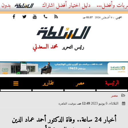
ضل...
أفضل اشتراك IPTV بدون تقطيع 2026 – دليل المشاهد العصري
الخميس
، 6 أغسطس 2026
01:57 صـ
محمد السعدني
رئيس التحرير
الرئيسية
مصر
تقارير
مصر
الثلاثاء، 6 يونيو 2023
12:49 صـ
بتوقيت القاهرة
2023-06-06 00:49:24
أخبار 24 ساعة.. وفاة الدكتور أحمد عماد الدين