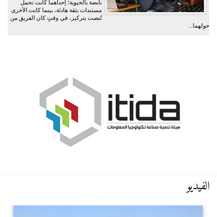
نابضة بالحيوية؛ إحداهما كانت تحمل
مستندات بثقة هادئة، بينما كانت الأخرى
تُنصت بتركيز، في وقتٍ كان الفريق من
حولهما...
الفيديو