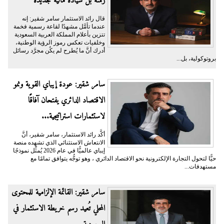
رقمنة بل سيادة مالية جديدة
قال رائد الاستثمار سامر شقير: إنه
عندما تأمَّل مشهدًا لقاعة رسمية فخمة
تتزين بأعلام المملكة العربية السعودية
وخلفيات تعكس رموز الرؤية الوطنية،
أدرك أنَّ ما يُطرح لم يكُن مجرَّد رسائل
بروتوكولية، بل...
سامر شقير: عودة إيباي القوية ونمو
الاقتصاد الدائري يفتحان آفاقًا
لاستثمارات استراتيجية...
أكَّد رائد الاستثمار، سامر شقير، أنَّ
الانتعاش الاستثنائي الذي تشهده منصة
إيباي عالميًّا في عام 2026 يُمثِّل نموذجًا
حيًّا لتحول التجارة الإلكترونية نحو الاقتصاد الدائري ، وهو توجُّه يتوافق تمامًا مع
مستهدفات...
سامر شقير: القائمة الإلزامية للمحتوى
المحلي تُعيد رسم خريطة الاستثمار في