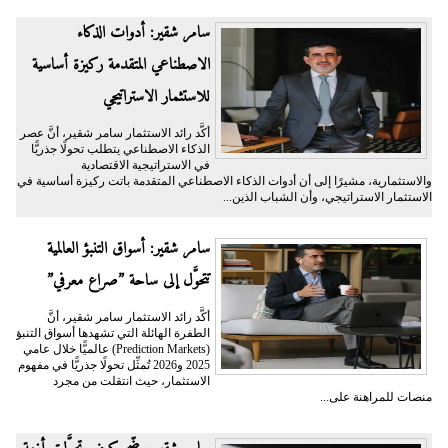
سامر شقير: أدوات الذكاء
الاصطناعي المتقدمة ركيزة أساسية
للاستثمار الاستراتيجي
أكَّد رائد الاستثمار سامر شقير، أنَّ عصر
الذكاء الاصطناعي يتطلب تحولًا جذريًّا
في الاستراتيجية الاقتصادية
والاستثمارية، مشيرًا إلى أن أدوات الذكاء الاصطناعي المتقدمة باتت ركيزة أساسية في
الاستثمار الاستراتيجي، وأن الشباب الذين...
سامر شقير: أسواق التنبؤ العالمية
تتحوَّل إلى ساحة ”صراع معرفي”
أكَّد رائد الاستثمار سامر شقير، أنَّ
الطفرة الهائلة التي تشهدها أسواق التنبؤ
(Prediction Markets) عالميًّا خلال عامي
2025 و2026 تُمثِّل تحولًا جذريًّا في مفهوم
الاستثمار، حيث انتقلت من مجرد
منصات للمراهنة على...