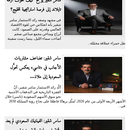
سامر شقير يوضِّح كيف تحوَّلت أزمة
تايلاند إلى فرصة استراتيجية للخليج؟
في مشهد وصفه رائد الاستثمار سامر
شقير بأنه انعكاس حي لقوة الاقتصاد
العالمي وقدرته على الصمود، كانت
أبراج ومداخن مجمع صناعي ضخم
أضاءت سماء الليل، بينما رست سفينة
نقل حمراء عملاقة محمّلة...
سامر شقير: تضاعف مشتريات
الأجانب في «تاسي» يعكس تحوُّل
السعودية إلى ملاذ...
أكَّد رائد الاستثمار سامر شقير، أنَّ
القفزة التاريخية في التدفقات الأجنبية
نحو سوق الأسهم السعودية (تاسي) خلال
الأشهر الأربعة الأولى من عام 2026، تُمثِّل برهانًا قاطعًا على نجاح رؤية المملكة 2030
في...
سامر شقير: الفينتيك السعودي لم يعد