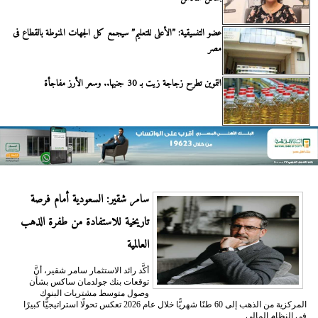
عضو التنسيقية: ”الأعلى للتعليم” سيجمع كل الجهات المنوطة بالقطاع فى
مصر
التموين تطرح زجاجة زيت بـ 30 جنيها.. وسعر الأرز مفاجأة
سامر شقير: السعودية أمام فرصة
تاريخية للاستفادة من طفرة الذهب
العالمية
أكَّد رائد الاستثمار سامر شقير، أنَّ
توقعات بنك جولدمان ساكس بشأن
وصول متوسط مشتريات البنوك
المركزية من الذهب إلى 60 طنًا شهريًّا خلال عام 2026 تعكس تحولًا استراتيجيًّا كبيرًا
في النظام المالي...