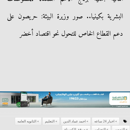
البشرية بكينيا.. صور وزيرة البيئة: حريصون على
دعم القطاع الخاص للتحول نحو اقتصاد أخضر
اخبار 24 ساعه
احمد عماد الدين
التعليم
الثانويه العامه
التموين
التضامن
مرفق الكهرباء