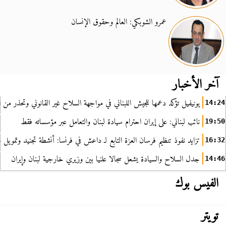
عمرو الشوبكي: العالم وحقوق الإنسان
آخر الأخبار
يونيفيل تؤكد دعمها للجيش اللبناني في مواجهة السلاح غير القانوني وتحذر من ا
14:24
نائب لبناني: على إيران احترام سيادة لبنان والتعامل عبر مؤسساته فقط
19:50
تزايد نفوذ تنظيم فرسان العزة التابع لـ داعش في فرنسا: أنشطة تجنيد وتمويل
16:32
جدل السلاح والسيادة يشعل سجالا علنيا بين وزيري خارجية لبنان وإيران
14:46
الفيس بوك
تويتر