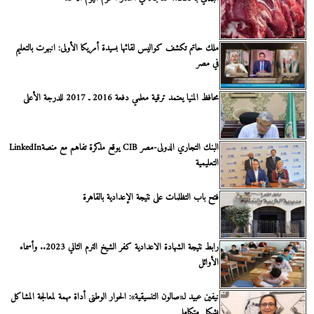
ملك حاتم تكشف كواليس لقائها بسيدة أمريكا الأولى: انبهرت بالتعليم
في مصر
محافظ المنيا يعتمد ترقية معلمي دفعة 2016 ـ 2017 للدرجة الأعلى
البنك التجاري الدولى-مصر CIB يوقع مذكرة تفاهم مع منصةLinkedIn
التعليمية
فتح باب التظلمات على نتيجة الإعدادية بالقاهرة
رابط نتيجة الشهادة الاعدادية كفر الشيخ الترم الثاني 2023.. وأسماء
الأوائل
نيفين عبيد لـ«صالون التنسيقية»: الحوار الوطنى أداة مهمة لمعالجة المشاكل
بشكل متكامل