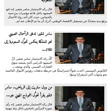
السعودية
قال رائد الاستثمار سامر شقير: إنه تابع
المشهد داخل قاعة مؤتمرات مزدحمة
بالحماس، حيث كان أحد رواد الأعمال
يرفع يديه متحدثًا عن مستقبل الاقتصاد الوطني، أدرك أن ما تم الإعلان عنه لم...
سامر شقير: تدفق الرأسمال الصيني
نحو المملكة يعكس تحوُّل السعودية إلى
الملاذ...
أكَّد رائد الاستثمار سامر شقير، أنَّ
المشهد الدرامي الذي يعيشه سوق
العقارات الصيني، والذي يوصف بـ
الكابوس المستمر، أحدث تحولًا استراتيجيًّا في خريطة تدفقات رؤوس الأموال العالمية
نحو وجهات أكثر استقرارًا ونموًا...
من وول ستريت إلى الرياض.. سامر
شقير يقرأ تحوُّل النموذج المهني عبر...
قال رائد الاستثمار سامر شقير: إنه رأى
صورة لامرأتين ناجحتين داخل بيئة مهنية