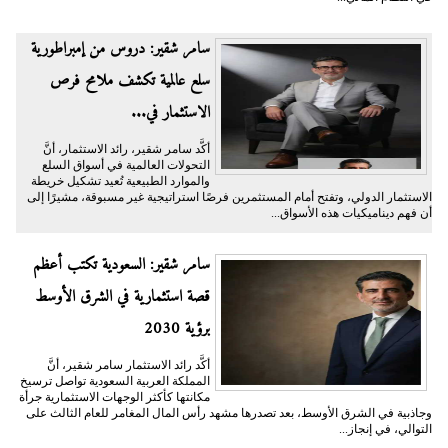
سامر شقير: دروس من إمبراطورية
سلع عالمية تكشف ملامح فرص
الاستثمار في...
أكَّد سامر شقير، رائد الاستثمار، أنَّ
التحولات العالمية في أسواق السلع
والموارد الطبيعية تُعيد تشكيل خريطة
الاستثمار الدولي، وتفتح أمام المستثمرين فرصًا استراتيجية غير مسبوقة، مشيرًا إلى
أن فهم ديناميكيات هذه الأسواق...
سامر شقير: السعودية تكتب أعظم
قصة استثمارية في الشرق الأوسط
برؤية 2030
أكَّد رائد الاستثمار سامر شقير، أنَّ
المملكة العربية السعودية تواصل ترسيخ
مكانتها كأكثر الوجهات الاستثمارية جرأة
وجاذبية في الشرق الأوسط، بعد تصدرها مشهد رأس المال المغامر للعام الثالث على
التوالي، في إنجاز...