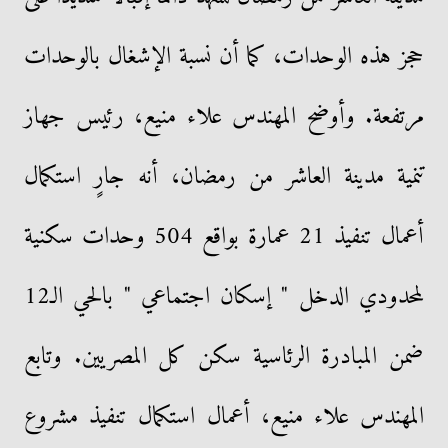
حجز هذه الوحدات، كما أن نسبة الإشغال بالوحدات
مرتفعة. وأوضح المهندس علاء منيع، رئيس جهاز
تنمية مدينة العاشر من رمضان، أنه جارٍ استكمال
أعمال تنفيذ 21 عمارة بواقع 504 وحدات سكنية
لمحدودي الدخل " إسكان اجتماعي " بالحي الـ12
ضمن المبادرة الرئاسية سكن كل المصريين. وتابع
المهندس علاء منيع، أعمال استكمال تنفيذ مشروع