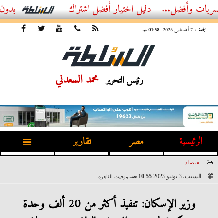
أفضل...
أفضل اشتراك IPTV بدون تقطيع 2026 – دليل المشاهد العصري
الجمعة
، 7 أغسطس 2026
01:58 صـ
محمد السعدني
رئيس التحرير
الرئيسية
مصر
تقارير
اقتصاد
السبت، 3 يونيو 2023
10:55 صـ
بتوقيت القاهرة
2023-06-03 10:55:59
وزير الإسكان: تنفيذ أكثر من 20 ألف وحدة