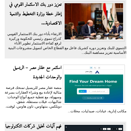
تعزيز دور بنك الاستثمار القومي في
إطار خطة وزارة التخطيط والتنمية
الاقتصادية...
الارتقاء بأداء دور بنك الاستثمار القومي
كذراع تنموي رئيسي للحكومة وركيزة
لرفع كفاءة الاستثمار تطوير الأداء
التنموي للبنك وتعزيز دوره كشريك فاعل مع القطاع الخاص لتمويل مشروعات البنية
الأساسية تعزيز مساهمة البنك...
استثمر مع عقار مصر – الريسيل
والوحدات الجديدة
منصة عقار مصر للريسيل تمنحك فرصة
مثالية لإعادة بيع وشراء العقارات بسرعة
وسهولة، مع تغطية جميع أنواع الوحدات:
شاليهات، فيلات مستقلة، شقق،
دوبلكس، بنتهاوس، تاون هاوس، لوفت،
مكاتب إدارية، عيادات، صيدليات، محلات...
فهم آليات تحليل شركات التكنولوجيا