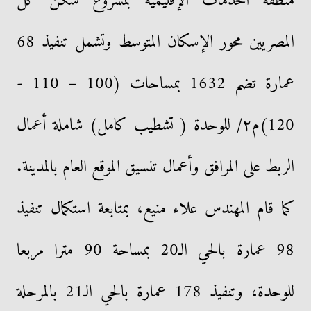
منطقة الخدمات الإقليمية بمشروع سكن كل
المصريين محور الإسكان المتوسط وتشمل تنفيذ 68
عمارة تضم 1632 بمساحات (100 – 110 -
120)م٢/ للوحدة ( تشطيب كامل) شاملة أعمال
الربط على المرافق وأعمال تنسيق الموقع العام بالمدينة.
كما قام المهندس علاء منيع، بمتابعة استكمال تنفيذ
98 عمارة بالحي الـ20 بمساحة 90 مترا مربعا
للوحدة، وتنفيذ 178 عمارة بالحي الـ21 بالمرحلة