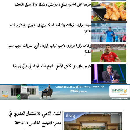
طريقة عمل الجمبري المقلي، مقرمش وبتتبيلة مميزة وسهل التحضير
موعد مباراة الزمالك والاتحاد السكندري فى الدوري الممتاز والقناة
الناقلة
إيقاف زكريا دراوي لاعب شباب بلوزداد أربع مباريات بسبب سب
الحكم
شوبير يعلق على تشكيل الأهلي المتوقع أمام الوداد في نهائي إفريقيا
المثلث الذهبي للاستثمار العقاري في
مصر: التجمع الخامس، العاصمة