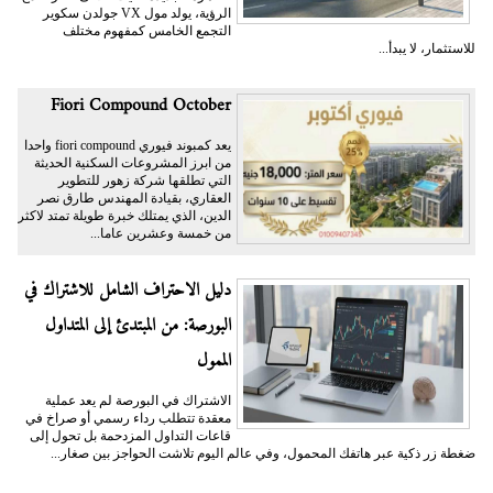
الرؤية، يولد مول VX جولدن سكوير
التجمع الخامس كمفهوم مختلف
للاستثمار، لا يبدأ...
Fiori Compound October
يعد كمبوند فيوري fiori compound واحدا
من ابرز المشروعات السكنية الحديثة
التي تطلقها شركة زهور للتطوير
العقاري، بقيادة المهندس طارق نصر
الدين، الذي يمتلك خبرة طويلة تمتد لاكثر
من خمسة وعشرين عاما...
دليل الاحتراف الشامل للاشتراك في
البورصة: من المبتدئ إلى المتداول
الممول
الاشتراك في البورصة لم يعد عملية
معقدة تتطلب رداء رسمي أو صراخ في
قاعات التداول المزدحمة بل تحول إلى
ضغطة زر ذكية عبر هاتفك المحمول، وفي عالم اليوم تلاشت الحواجز بين صغار...