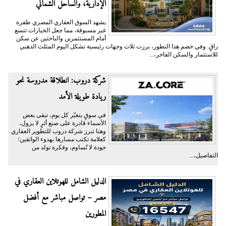
الإدارية، والساحل الشمالي
يشهد السوق العقاري المصري طفرة
غير مسبوقة، مما جعل الخيارات تتسع
أمام المستثمرين والباحثين عن سكن
راقٍ. وفي خضم هذا التطور، برزت ثلاث وجهات رئيسية تشكل اليوم المثلث الذهبي
للاستثمار والسكن الفاخر،...
شركة دروب: انطلاقة مدروسة نحو
ريادة طويلة الأمد
في سوقٍ يتغيّر كل يوم، تبقى بعض
الأسماء قادرة على صنع أثرٍ لا يزول،
وهنا تبرز شركة دروب للتطوير العقاري
كعلامة تكتب مسارها بهدوء الواثقين؛
جودة لا تُساوم، وفكرة تولد من
التفاصيل،...
الدليل الشامل للهوتلاين العقاري في
مصر – تواصل مباشر مع أفضل
المطورين