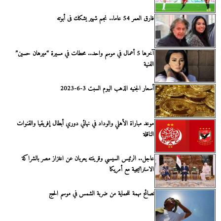
فارق العمر 54 عاما.. نجم شهير يشكك فى أبوته
آخرها 5 أعمال في موسم واحد.. محطات في مسيرة “ميرهان حسين”
الفنية
أسعار الجنيه الذهب اليوم السبت 3-6-2023
موعد مباراة الأهلي والوداد في نهائي دوري أبطال إفريقيا والقنوات
الناقلة
عاجل.. الرئيس السيسي وقرينته يعربان عن اعتزاز مصر بالشراكة
الاستراتيجية مع أمريكا
نصائح مهمة للحماية من ضربة الشمس في موسم الحج