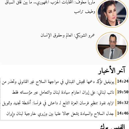
ماريا معلوف: انتخابات الحزب الجمهوري.. ما بين قلق السباق
وطيف ترامب
عمرو الشوبكي: العالم وحقوق الإنسان
آخر الأخبار
يونيفيل تؤكد دعمها للجيش اللبناني في مواجهة السلاح غير القانوني وتحذر من ا
14:24
نائب لبناني: على إيران احترام سيادة لبنان والتعامل عبر مؤسساته فقط
19:50
تزايد نفوذ تنظيم فرسان العزة التابع لـ داعش في فرنسا: أنشطة تجنيد وتمويل
16:32
جدل السلاح والسيادة يشعل سجالا علنيا بين وزيري خارجية لبنان وإيران
14:46
الفيس بوك