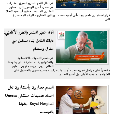
في ظل النمو السريع لسوق العقارات
في مصر، أصبح الوصول إلى المطور
العقاري المناسب خطوة أساسية لاتخاذ
قرار استثماري ناجح. وهنا تأتي أهمية منصة الهوتلاين العقاري ( الرقم المختصر ) ،
التي...
آفاق التعليم المستمر والتطور الأكاديمي:
دليلك الشامل لبناء مستقبل مهني
مشرق ومستدام
في خضم التحولات الاقتصادية
والتكنولوجية المتسارعة التي يشهدها
العالم اليوم، لم يعد مفهوم التعليم
مقتصراً على مراحل عمرية معينة أو سنوات دراسية محددة تنتهي بالحصول على
الشهادة الجامعية الأولى. بل أصبح التعليم...
السديم معماريون وأستشاريون تعلن
اعتماد تصميمات مستشفى Queens
Royal Hospital الجديدة
بالتجمع...