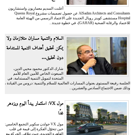
أعلنت السديم معماريون واستشاريون
AlSadim Architects and Consultants عن حصول تصميمات مشروع Queens Royal
Hospital مستشفى كوينز رويال الجديدة على الاعتماد الرسمي من الهيئة العامة
للاعتماد والرقابة الصحية (GAHAR)، في خطوة جديدة...
السلام والتنمية مساران متلازمان ولا
يمكن تحقيق أهداف التنمية المستدامة
دون تحقيق...
شارك الدكتور محمود محيي الدين،
المبعوث الخاص للأمين العام للأمم
المتحدة لتمويل التنمية المستدامة، في
الجلسة رفيعة المستوى بعنوان المسارات العالمية للسلام والتنمية: دروس من القيادة ،
وذلك ضمن الاجتماع السادس والعشرين...
مول VX: استثمار يبدأ اليوم ويزدهر
غدًا
مول VX جولدن سكوير التجمع الخامس:
حين تتحوّل الفكرة إلى قيمة في قلب
القاهرة الجديدة، حيث تتلاقى الحركة مع