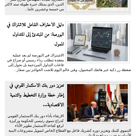
الدين، الذي يمتلك خبرة طويلة تمتد لاكثر
من خمسة وعشرين عاما...
دليل الاحتراف الشامل للاشتراك في
البورصة: من المبتدئ إلى المتداول
الممول
الاشتراك في البورصة لم يعد عملية
معقدة تتطلب رداء رسمي أو صراخ في
قاعات التداول المزدحمة بل تحول إلى
ضغطة زر ذكية عبر هاتفك المحمول، وفي عالم اليوم تلاشت الحواجز بين صغار...
تعزيز دور بنك الاستثمار القومي في
إطار خطة وزارة التخطيط والتنمية
الاقتصادية...
الارتقاء بأداء دور بنك الاستثمار القومي
كذراع تنموي رئيسي للحكومة وركيزة
لرفع كفاءة الاستثمار تطوير الأداء
التنموي للبنك وتعزيز دوره كشريك فاعل مع القطاع الخاص لتمويل مشروعات البنية
الأساسية تعزيز مساهمة البنك...