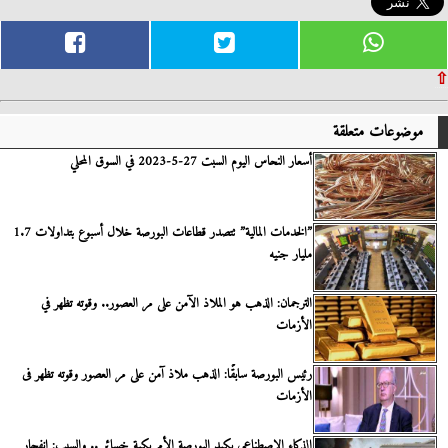
⇧
موضوعات متعلقة
أسعار النحاس اليوم السبت 27-5-2023 في السوق المحلي
”الخدمات المالية” تتصدر قطاعات البورصة خلال أسبوع بتداولات 1.7
مليار جنيه
الترجمان: الذهب هو الملاذ الآمن على مر العصور.. وقوته تظهر في
الأزمات
رئيس البورصة سابقًا: الذهب ملاذ آمن على مر العصور وقوته تظهر فى
الأزمات
الذكاء الاصطناعي يكبد البورصة الأمريكية خسائر .. والسبب: انفجار