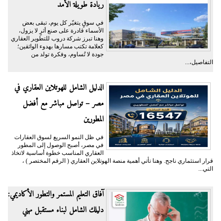
ريادة طويلة الأمد
في سوقٍ يتغيّر كل يوم، تبقى بعض
الأسماء قادرة على صنع أثرٍ لا يزول،
وهنا تبرز شركة دروب للتطوير العقاري
كعلامة تكتب مسارها بهدوء الواثقين؛
جودة لا تُساوم، وفكرة تولد من
التفاصيل،...
الدليل الشامل للهوتلاين العقاري في
مصر – تواصل مباشر مع أفضل
المطورين
في ظل النمو السريع لسوق العقارات
في مصر، أصبح الوصول إلى المطور
العقاري المناسب خطوة أساسية لاتخاذ
قرار استثماري ناجح. وهنا تأتي أهمية منصة الهوتلاين العقاري ( الرقم المختصر ) ،
التي...
آفاق التعليم المستمر والتطور الأكاديمي:
دليلك الشامل لبناء مستقبل مهني