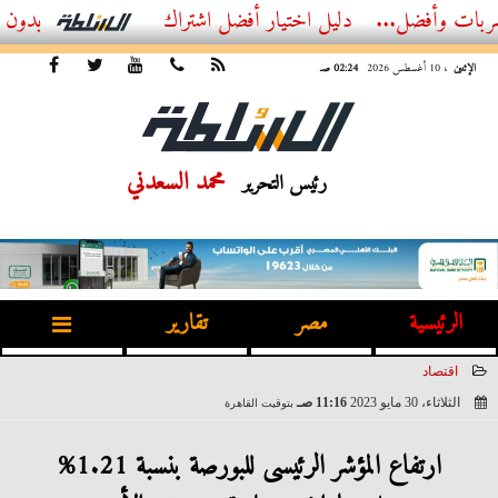
ضل...
أفضل اشتراك IPTV بدون تقطيع 2026 – دليل المشاهد العصري
الإثنين
، 10 أغسطس 2026
02:24 صـ
محمد السعدني
رئيس التحرير
الرئيسية
مصر
تقارير
اقتصاد
الثلاثاء، 30 مايو 2023
11:16 صـ
بتوقيت القاهرة
2023-05-30 11:16:02
ارتفاع المؤشر الرئيسى للبورصة بنسبة 1.21%