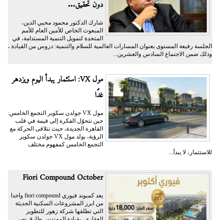
دون تحقيق...
شارك الدكتور محمود محيي الدين،
المبعوث الخاص للأمين العام للأمم
المتحدة لتمويل التنمية المستدامة، في
الجلسة رفيعة المستوى بعنوان المسارات العالمية للسلام والتنمية: دروس من القيادة ،
وذلك ضمن الاجتماع السادس والعشرين...
مول VX: استثمار يبدأ اليوم ويزدهر
غدًا
مول VX جولدن سكوير التجمع الخامس:
حين تتحوّل الفكرة إلى قيمة في قلب
القاهرة الجديدة، حيث تتلاقى الحركة مع
الرؤية، يولد مول VX جولدن سكوير
التجمع الخامس كمفهوم مختلف
للاستثمار، لا يبدأ...
Fiori Compound October
يعد كمبوند فيوري fiori compound واحدا
من ابرز المشروعات السكنية الحديثة
التي تطلقها شركة زهور للتطوير
العقاري، بقيادة المهندس طارق نصر