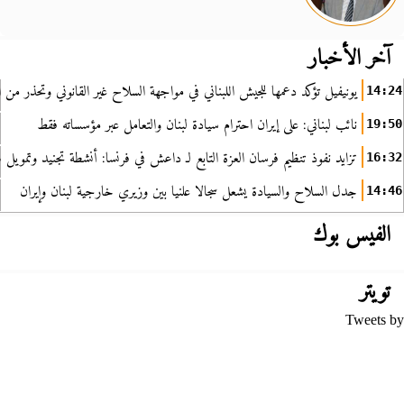
آخر الأخبار
يونيفيل تؤكد دعمها للجيش اللبناني في مواجهة السلاح غير القانوني وتحذر من ا
14:24
نائب لبناني: على إيران احترام سيادة لبنان والتعامل عبر مؤسساته فقط
19:50
تزايد نفوذ تنظيم فرسان العزة التابع لـ داعش في فرنسا: أنشطة تجنيد وتمويل
16:32
جدل السلاح والسيادة يشعل سجالا علنيا بين وزيري خارجية لبنان وإيران
14:46
الفيس بوك
تويتر
Tweets by