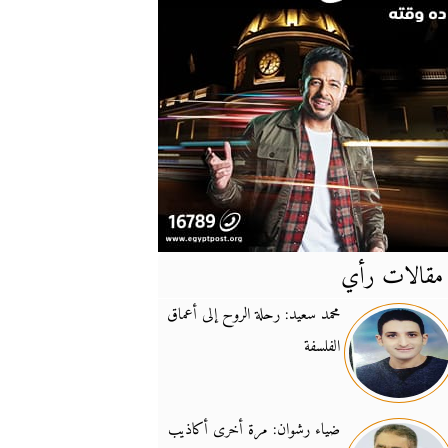
مقالات رأي
آخر
الأخبار
محمد سعيد: رحلة الروح إلى أعماق
الفلسفة
يونيفيل تؤكد دعمها ل
14:24
نائب لبناني: على إير
19:50
ضياء رشوان: مرة أخرى أكاذيب
تزايد نفوذ تنظيم فرس
16:32