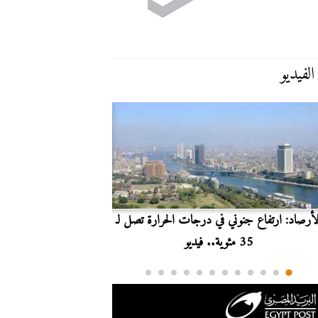
الفيديو
لأرصاد: ارتفاع جنوني في درجات الحرارة تصل لـ
بث مباشر.. مشاهدة مبارا
35 مئوية.. فيديو
الدوري ا