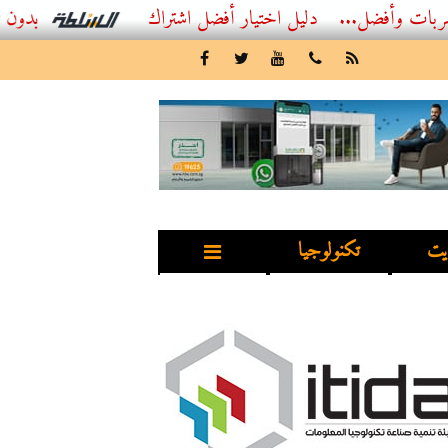
..
أفضل اشتراك IPTV بدون تقطيع 2026 – دليل المشاهد العصري
يت
تكنولوجيا