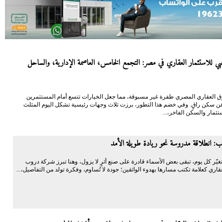
هبي للاستثمار العقاري في مصر: التجمع الخامس، العاصمة الإدارية، والساحل
 العقاري المصري طفرة غير مسبوقة، مما جعل الخيارات تتسع أمام المستثمرين
عن سكن راقٍ. وفي خضم هذا التطور، برزت ثلاث وجهات رئيسية تشكل اليوم المثلث
تثمار والسكن الفاخر،...
: انطلاقة مدروسة نحو ريادة طويلة الأمد
يّر كل يوم، تبقى بعض الأسماء قادرة على صنع أثرٍ لا يزول، وهنا تبرز شركة دروب
قاري كعلامة تكتب مسارها بهدوء الواثقين؛ جودة لا تُساوم، وفكرة تولد من التفاصيل،...