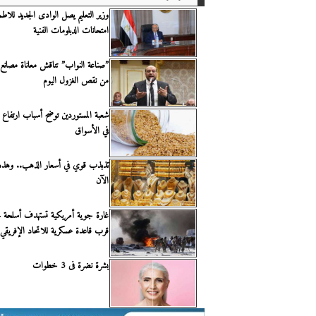
وزير التعليم يصل الوادى الجديد للاطم
امتحانات الدبلومات الفنية
”صناعة النواب” تناقش معاناة مصانع 
من نقص الغزول اليوم
شعبة المستوردين توضح أسباب ارتفاع 
في الأسواق
الآن
غارة جوية أمريكية تستهدف أسلحة ل
قرب قاعدة عسكرية للاتحاد الإفريقي
بشرة نضرة فى 3 خطوات