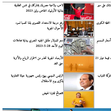
ئنان على سير
لاعب ولاعبة مصريان يشاركان في تنس الطاولة
بعالمية الأولمبياد الخاص برلين 2023
المحلة الكبرى
رفع درجة الاستعداد القصوى بقنا تحسبا لسوء
الأحوال الجوية
أسعار السمسم
سعر الدولار مقابل الجنيه المصري ببداية تعاملات
اليوم الأحد 28-5-2023
تذبذب قوي في أسعار الذهب.. وهذه قيمة عيار 21
الأرصاد الجوية تحذر من استمرار الرياح والأتربة
حتى الغد
حركة الشباب
الرئيس السيسي يهنئ رئيس جمهورية جيانا التعاونية
بذكرى يوم الاستقلال
8نصائح لفترة الحيض