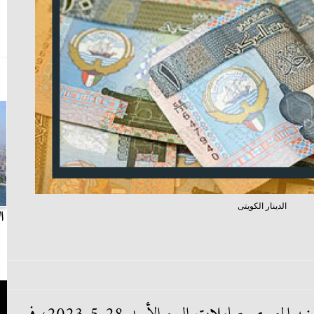
الدينار الكويتى
بث مباشر.. مباراة الزمالك وسيراميكا كليوباترا في
ا
الدوري