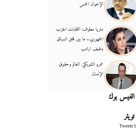
الإخوان الخمس
جدل السلاح والسيادة
14:46
ماريا معلوف: انتخابات الحزب
الجمهوري.. ما بين قلق السباق
وطيف ترامب
عمرو الشوبكي: العالم وحقوق
الإنسان
الفيس بوك
تويتر
Tweets 