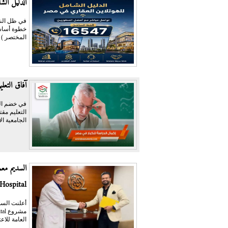
الدليل الش
في ظل النم
خطوة أساسية
المختصر ) ،
آفاق التعل
في خضم التح
التعليم مق
الجامعية الأ
Hospital الجديدة بالتجمع...
العامة للاعتماد وال