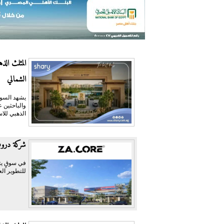
المثلث الذ
الشمالي
يشهد السوق
والباحثين 
الذهبي للاس
شركة دروب
في سوقٍ يتغ
للتطوير الع