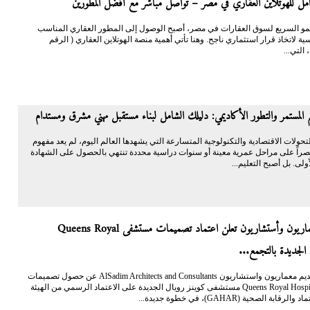
امل للهوتلاين العقاري في مصر – تواصل مباشر مع أفضل المطورين
و السريع لسوق العقارات في مصر، أصبح الوصول إلى المطور العقاري المناسب
 لاتخاذ قرار استثماري ناجح. وهنا تأتي أهمية منصة الهوتلاين العقاري ( الرقم
 التي...
يم المستمر والتطور الأكاديمي: دليلك الشامل لبناء مستقبل مهني مشرق ومستدام
ولات الاقتصادية والتكنولوجية المتسارعة التي يشهدها العالم اليوم، لم يعد مفهوم
تصراً على مراحل عمرية معينة أو سنوات دراسية محددة تنتهي بالحصول على الشهادة
ولى. بل أصبح التعليم...
السديم معماريون وأستشاريون تعلن اعتماد تصميمات مستشفى Queens Royal
أعلنت السديم معماريون واستشاريون AlSadim Architects and Consultants عن حصول تصميمات
مشروع Queens Royal Hospital مستشفى كوينز رويال الجديدة على الاعتماد الرسمي من الهيئة
رقابة الصحية (GAHAR)، في خطوة جديدة...