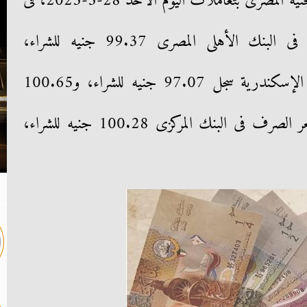
ننشر سعر الدينار الكويتى أمام الجنيه المصرى بتعاملات اليوم الأحد 28-5-2023، فى
البنوك العاملة فى مصر، مسجلًا فى البنك الأهلى المصرى 99.37 جنيه للشراء،
و100.38 جنيه للبيع، وفى بنك الإسكندرية سجل 97.07 جنيه للشراء، و100.65
جنيه للبيع، بينما سجل متوسط سعر الصرف فى البنك المركزى 100.28 جنيه للشراء،