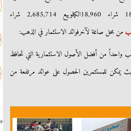
84,237الجنيه الذهببيع 18,800 شراء 18,960الكيلوبيع 2,685,714 شراء
هب
من محل صاغة لآخر
فوائد الاستثمار في الذهب:
لذهب واحداً من أفضل الأصول الاستثمارية التي تحافظ
يث يمكن للمستثمرين الحصول على عوائد مرتفعة من
by