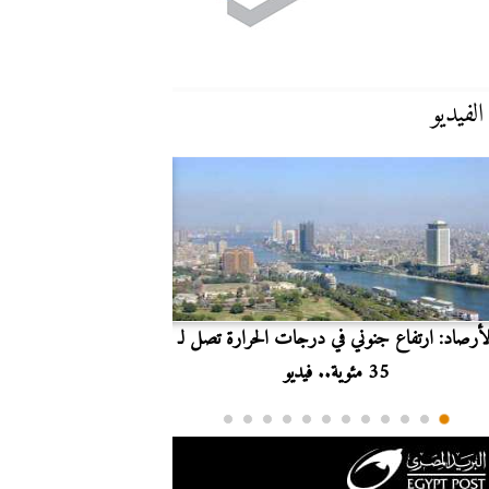
الفيديو
لأرصاد: ارتفاع جنوني في درجات الحرارة تصل لـ
بث مباشر.. مشاهدة مبارا
35 مئوية.. فيديو
الدوري ا