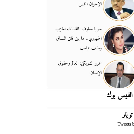
الإخوان الخمس
جدل السلاح والسيادة
14:46
ماريا معلوف: انتخابات الحزب
الجمهوري.. ما بين قلق السباق
وطيف ترامب
عمرو الشوبكي: العالم وحقوق
الإنسان
الفيس بوك
تويتر
Tweets 