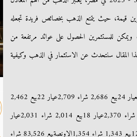
اليوم السبت27 - 5 - 2023 في مصر، يعتبر الذهب من أهم المعادن
تخزين قيمة، حيث يتمتع الذهب بخصائص فريدة تجعله
، ويمكن للمستثمرين الحصول على عوائد مرتفعة من
ذا المقال سنتحدث عن الاستثمار في الذهب وكيفية
بالجنيه المصريعيار 24بيع 2,686 شراء 2,709عيار 22بيع 2,462
شراء 2,483عيار 21بيع 2,350 شراء 2,370عيار 18بيع 2,014 شراء 2,031عيار
14بيع 1,567 شراء 1,580عيار 12بيع 1,343 شراء 1,354الاونصةبيع 83,526 شراء