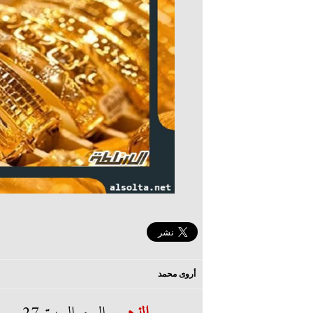
أروى محمد