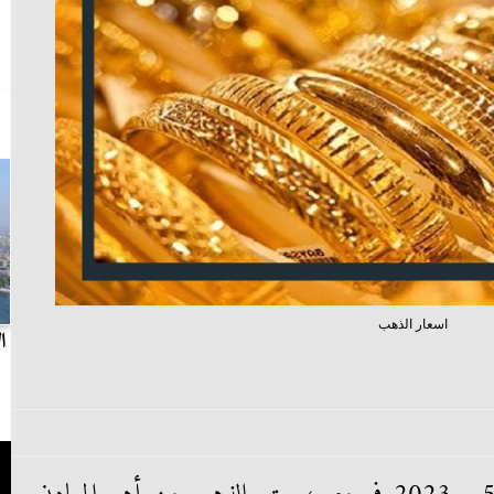
اسعار الذهب
بث مباشر.. مباراة الزمالك وسيراميكا كليوباترا في
ا
الدوري