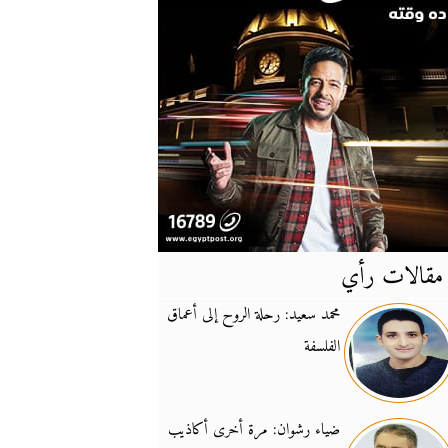
مقالات رأي
آخر
الأخبار
محمد سعيد: رحلة الروح إلى أعماق
الفلسفة
يونيفيل تؤكد دعمها ل
14:24
نائب لبناني: على إير
19:50
ضياء رشوان: مرة أخرى أكاذيب
تزايد نفوذ تنظيم فرس
16:32