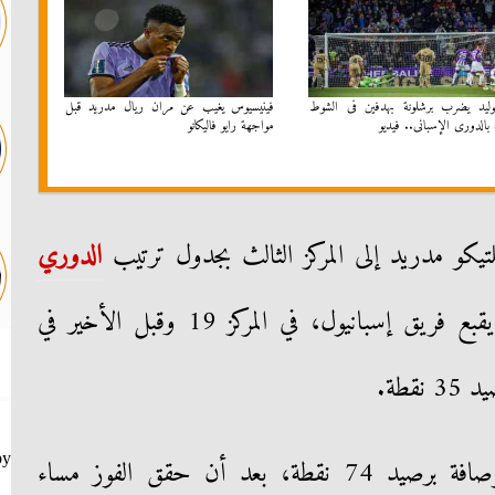
لوليد يضرب برشلونة بهدفين فى الشوط
فينيسيوس يغيب عن مران ريال مدريد قبل
بالدورى الإسبانى.. فيديو
مواجهة رايو فاليكانو
تيكو مدريد إلى المركز الثالث بجدول ترتيب
الدوري
برصيد 73 نقطة، بينما يقبع فريق إسبانيول، في المركز 19 وقبل الأخير في
قطة.
by
وبذلك يخطف ريال مدريد الوصافة برصيد 74 نقطة، بعد أن حقق الفوز مساء