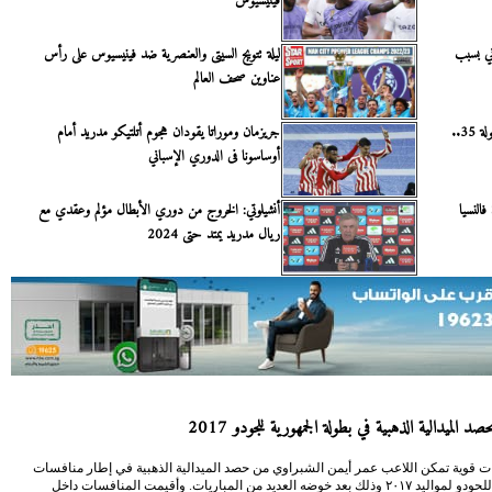
فينيسيوس
ني بسبب
ليلة تتويج السيتى والعنصرية ضد فينيسيوس على رأس
عناوين صحف العالم
ترتيب الدوري الإسباني بعد انتهاء الجولة 35..
جريزمان وموراتا يقودان هجوم أتلتيكو مدريد أمام
أوساسونا فى الدوري الإسباني
فالنسيا
أنشيلوتي: الخروج من دوري الأبطال مؤلم وعقدي مع
ريال مدريد يمتد حتى 2024
د الميدالية الذهبية في بطولة الجمهورية للجودو 2017
ت قوية تمكن اللاعب عمر أيمن الشبراوي من حصد الميدالية الذهبية في إطار منافسات
الجمهورية للحودو لمواليد ٢٠١٧ وذلك بعد خوضه العديد من المباريات. وأقيمت المنافسات داخل