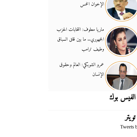
الإخوان الخمس
جدل السلاح والسيادة
14:46
ماريا معلوف: انتخابات الحزب
الجمهوري.. ما بين قلق السباق
وطيف ترامب
عمرو الشوبكي: العالم وحقوق
الإنسان
الفيس بوك
تويتر
Tweets 