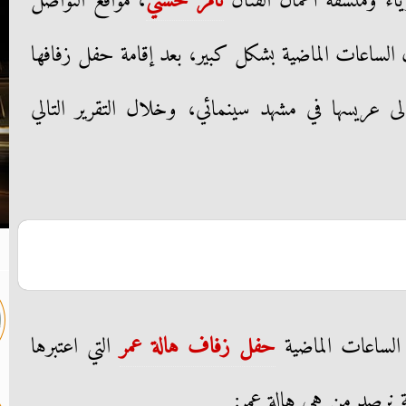
ء ومنسقة أعمال الفنان
تامر حسني
، مواقع التواصل
لساعات الماضية بشكل كبير، بعد إقامة حفل زفافها
 عريسها في مشهد سينمائي، وخلال التقرير التالي
لساعات الماضية
حفل زفاف هالة عمر
التي اعتبرها
ة نرصد من هي هالة عمر: