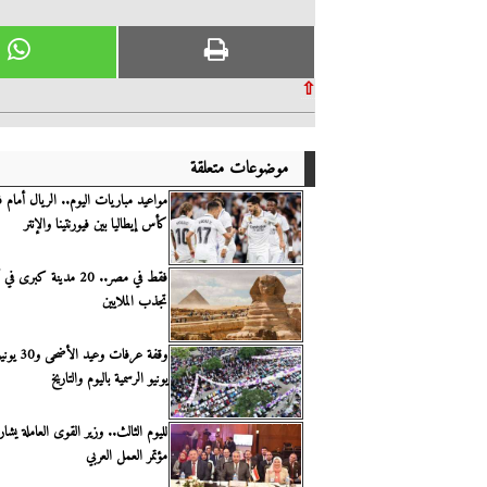
⇧
موضوعات متعلقة
مواعيد مباريات اليوم.. الريال أمام فال
كأس إيطاليا بين فيورنتينا والإنتر
فقط في مصر.. 20 مدينة كب
تجذب الملايين
وقفة عرفات 
يونيو الرسمية باليوم والتاريخ
لليوم الثالث.. وزير القوى العاملة يشا
مؤتمر العمل العربي