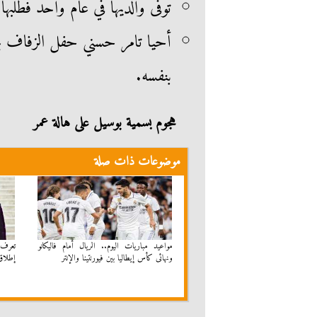
توفى والديها في عام واحد فطلبها
أحيا تامر حسني حفل الزفاف بح
بنفسه.
هجوم بسمية بوسيل على هالة عمر
موضوعات ذات صلة
مواعيد مباريات اليوم.. الريال أمام فاليكانو
تعرف 
ونهائى كأس إيطاليا بين فيورنتينا والإنتر
إطلاق