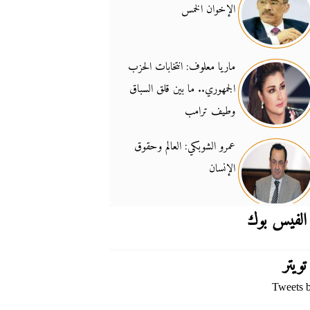
الإخوان الخمس
جدل السلاح والسيادة
14:46
ماريا معلوف: انتخابات الحزب
الجمهوري.. ما بين قلق السباق
وطيف ترامب
عمرو الشوبكي: العالم وحقوق
الإنسان
الفيس بوك
تويتر
Tweets 