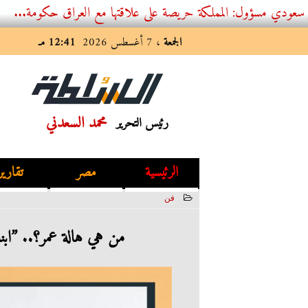
: المملكة حريصة على علاقتها مع العراق حكومة...
الجمعة
، 7 أغسطس 2026
12:41 مـ
محمد السعدني
رئيس التحرير
الرئيسية
مصر
تقارير
فن
2023-05-24 13:00:19
من هي هالة عمر؟.. ”اب