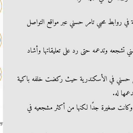
 في روابط محبي تامر حسني عبر مواقع التواصل
 تشجعه وتدعمه حتى رد على تعليقاتها وأشاد
تامر حسني في الأسكندرية حيث ركضت خلفه باكية
عمها له.
ها في عمر الـ14 عاما وكانت صغيرة جدًا لكنها من أكثر مشجعيه في
by