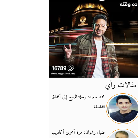
مقالات رأي
آخر
الأخبار
محمد سعيد: رحلة الروح إلى أعماق
الفلسفة
يونيفيل تؤكد دعمها ل
14:24
نائب لبناني: على إير
19:50
ضياء رشوان: مرة أخرى أكاذيب
تزايد نفوذ تنظيم فرس
16:32