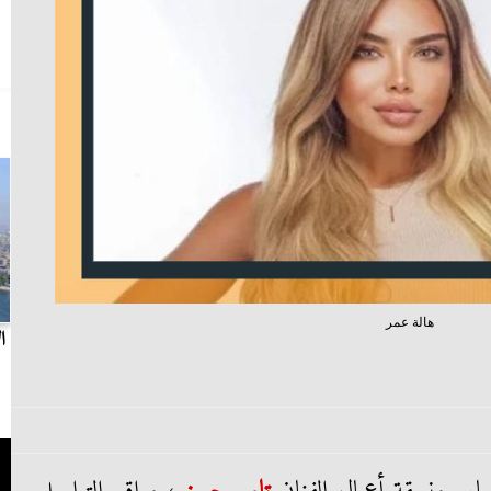
هالة عمر
بث مباشر.. مباراة الزمالك وسيراميكا كليوباترا في
ا
الدوري