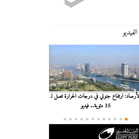
الفيديو
لأرصاد: ارتفاع جنوني في درجات الحرارة تصل لـ
بث مباشر.. مشاهدة مبارا
35 مئوية.. فيديو
الدوري ا