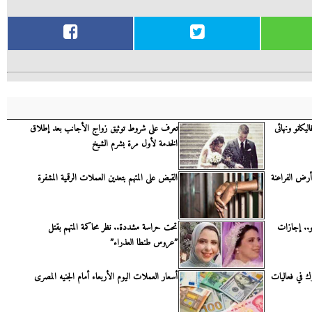
يكانو ونهائى
تعرف على شروط توثيق زواج الأجانب بعد إطلاق
الخدمة لأول مرة بشرم الشيخ
رى في أرض الفراعنة
القبض على المتهم بتعدين العملات الرقمية المشفرة
وعيد الأضحى و30 يونيو.. إجازات
تحت حراسة مشددة.. نظر محاكمة المتهم بقتل
”عروس طنطا العذراء”
رك في فعاليات
أسعار العملات اليوم الأربعاء أمام الجنيه المصرى