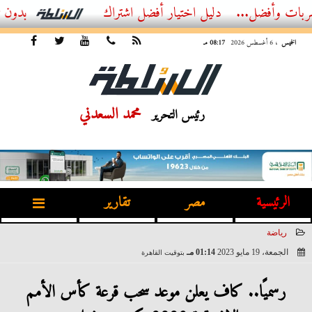
ل...
أفضل اشتراك IPTV بدون تقطيع 2026 – دليل المشاهد العصري
الخميس
، 6 أغسطس 2026
08:17 مـ
محمد السعدني
رئيس التحرير
الرئيسية
مصر
تقارير
رياضة
الجمعة، 19 مايو 2023
01:14 مـ
بتوقيت القاهرة
2023-05-19 13:14:43
رسميًا.. كاف يعلن موعد سحب قرعة كأس الأمم