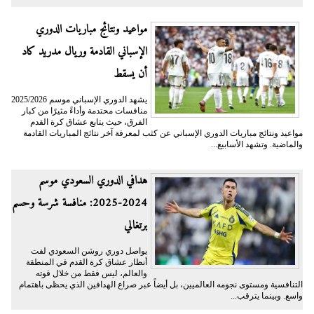
مواعيد ونتائج مباريات الدوري
الإسباني القادمة وريال مدريد كاد
أن يسقط
يشهد الدوري الإسباني موسم 2025/2026
منافسات محتدمة وأداءً مثيرًا من كبار
الفرق، حيث يتابع عشاق كرة القدم
مواعيد ونتائج مباريات الدوري الإسباني عن كثب لمعرفة آخر نتائج المباريات القادمة
والماضية. وتشهد الأسابيع...
هدافي الدوري السعودي موسم
2024-2025: منافسة شرسة وحسم
برتغالي
يواصل دوري روشن السعودي لفت
أنظار عشاق كرة القدم في المنطقة
والعالم، ليس فقط من خلال قوته
التنافسية ومستوى نجومه العالميين، بل أيضاً عبر صراع الهدافين الذي يحظى باهتمام
واسع. وبينما يترقب...