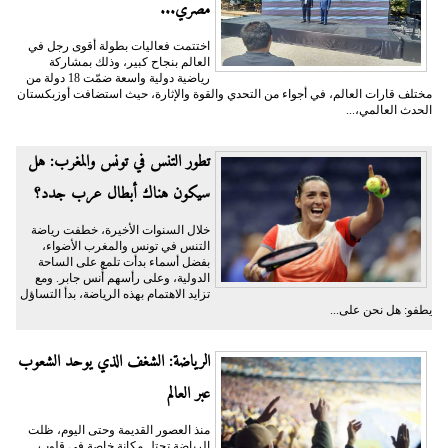
مصري...
اختتمت فعاليات بطولة أقوى رجل في
العالم بنجاح كبير، وذلك بمشاركة
رياضية دولية واسعة ضمّت 18 دولة من
مختلف قارات العالم، في أجواء من التحدي والقوة والإثارة، حيث استضافت أوزبكستان
الحدث العالمي،...
تطور التنس في تونس والمغرب: هل
سيكون هناك أبطال عرب جدد؟
خلال السنوات الأخيرة، خطفت رياضة
التنس في تونس والمغرب الأضواء،
بفضل أسماء بدأت تلمع على الساحة
الدولية، وعلى رأسهم أُنس جابر. ومع
تزايد الاهتمام بهذه الرياضة، بدأ التساؤل
يطفو: هل نحن على...
الرياضة: الشغف الذي يوحد الشعوب
عبر العالم
منذ العصور القديمة وحتى اليوم، ظلت
الرياضة تحتل مكانة خاصة في قلوب