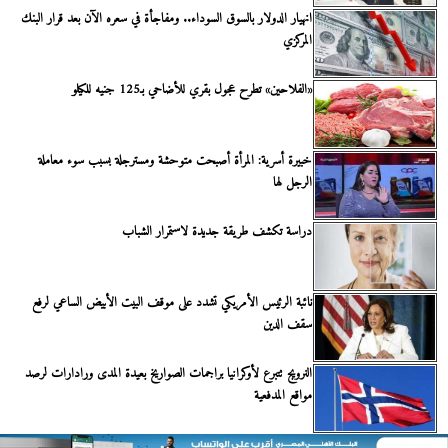
انهيار الدولار بالسوق السوداء.. ومفاجأة في سعره الآن بعد قرار البنك
المركزي
«الفلاحين» تطرح عجول بقري للأضاحي بـ125 جنيه للكيلو
خبيرة أسرية: المرأة أصبحت متوحشة ومسترجلة بسبب سوء معاملة
الرجل لها
دراسة تكشف طريقة جديدة لاستمرار الشباب
نائبة الرئيس الأمريكي تشدد على موقف البيت الأبيض الساعي لرفع
سقف الدين
النرويج تتبرع لأوكرانيا براجمات الصواريخ بعيدة المدى ورادارات لرصد
مواقع المدفعية