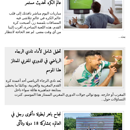
عالم الكره تحديث مستمر
مباريات اليوم مباشر نافذتك إلى قلب
عالم الكره في عالمٍ تتلاشى فيه
المسافات بلمسة زر، أصبحت كرة
القدم، هذه اللعبة الساحرة، أقرب إلينا
من أي وقت مضى. لم تعد الحاجة لانتظار
بث...
تحليل شامل لأداء نادي الرجاء
الرياضي في الدوري المغربي الممتاز
هذا الموسم
يُعد نادي الرجاء الرياضي أحد أعمدة كرة
القدم المغربية والعربية، ودائمًا ما يحظى
بمتابعة جماهيرية هائلة سواء داخل
المغرب أو خارجه. ومع توالي جولات الدوري المغربي الممتاز هذا الموسم، كثرت
التساؤلات حول...
نجاح باهر لبطولة «أقوى رجل في
العالم» بمشاركة 18 دولة وتألّق