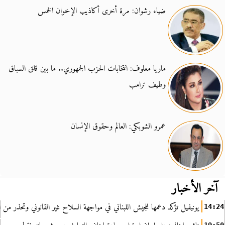
ضياء رشوان: مرة أخرى أكاذيب الإخوان الخمس
ماريا معلوف: انتخابات الحزب الجمهوري.. ما بين قلق السباق
وطيف ترامب
عمرو الشوبكي: العالم وحقوق الإنسان
آخر الأخبار
يونيفيل تؤكد دعمها للجيش اللبناني في مواجهة السلاح غير القانوني وتحذر من ا
14:24