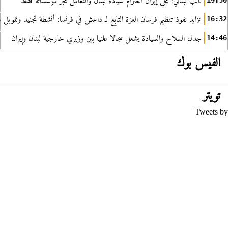
نائب لبناني: على إيران احترام سيادة لبنان والتعامل عبر مؤسساته فقط
19:50
تزايد نفوذ تنظيم فرسان العزة التابع لـ داعش في فرنسا: أنشطة تجنيد وتمويل
16:32
جدل السلاح والسيادة يشعل سجالا علنيا بين وزيري خارجية لبنان وإيران
14:46
الفيس بوك
تويتر
Tweets by