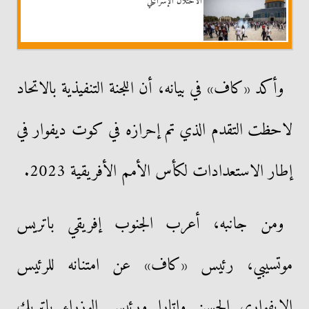
الاحتلال الإسرائيلي
وأكد «كاف» في بيانه، أن اللجنة التنفيذية بالاتحاد
لاحظت التقدم الذي تم إحرازه في كوت ديفوار في
إطار الاستعدادات لكأس الأمم الأفريقية 2023.
ومن جانبه، أعرب الجنوب إفريقي باتريس
موتسيبي، رئيس «كاف» عن امتنانه للرئيس
الإيفواري الحسن واتارا ورئيس الوزراء باتريك