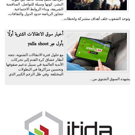
البشر، كونها وسيلة للتواصل، المنافسة
الشريفة، وبناء الروابط الاجتماعية.
تتجاوز الرياضة حدود الدول والثقافات،
وتوحد الشعوب خلف أهداف مشتركة ولحظات...
أخبار سوق الانتقالات الشتوية أولًا
بأول عبر yalla shoot
مع حلول فترة الانتقالات الشتوية، تتجه
أنظار عشاق كرة القدم إلى تحركات
الأندية العالمية في سبيل تدعيم صفوفها
وتحسين مراكزها في البطولات
المختلفة. وفي ظل الزخم الكبير الذي
يشهده السوق الشتوي من...