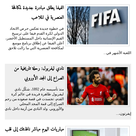
الفيفا يطلق مبادرة جديدة لمكافحة
العنصرية في الملاعب
في خطوة جديدة تعكس حرص الاتحاد
الدولي لكرة القدم فيفا على ترسيخ
القيم الإنسانية داخل المستطيل الأخضر،
أعلن الفيفا عن إطلاق برنامج موسع
لمكافحة العنصرية التي ما زالت تلاحق
اللعبة الأشهر في...
نادي ليفربول: رحلة تاريخية من
الصراع إلى المجد الأوروبي
منذ تأسيسه عام 1892، شكّل نادي
ليفربول ظاهرة فريدة في عالم كرة
القدم، تجسدت في قصة صعوده من رحم
الصراع إلى قمة المجد المحلي
والأوروبي. ولد النادي من أزمة داخل نادي
إيفرتون،...
مباريات اليوم مباشر نافذتك إلى قلب