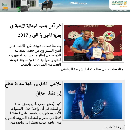
عمر أيمن يحصد الميدالية الذهبية في
بطولة الجمهورية للجودو 2017
بعد منافسات قوية تمكن اللاعب عمر
أيمن الشبراوي من حصد الميدالية
الذهبية في إطار منافسات الجمهورية
للحودو لمواليد ٢٠١٧ وذلك بعد خوضه
العديد من المباريات. وأقيمت
المنافسات داخل صالة اتحاد الشرطة الرياضي...
ملاعب البادل ,, رياضة حديثة تحتاج
إلى تنفيذ احترافي
كيف يُصنع ملعب بادل يحقق الأداء
والمتانة في آنٍ واحد؟ خلال السنوات
الأخيرة، شهدت رياضة البادل انتشارًا
لافتًا في مصر والمنطقة العربية، لتتحول
من رياضة حديثة نسبيًا إلى واحدة من
أسرع الألعاب...