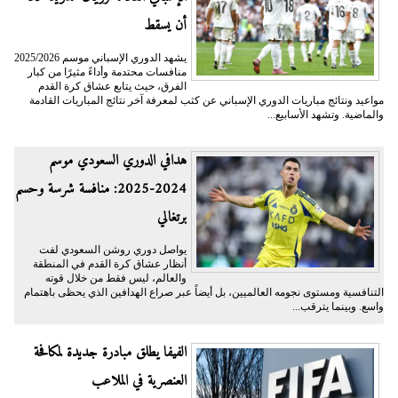
أن يسقط
يشهد الدوري الإسباني موسم 2025/2026
منافسات محتدمة وأداءً مثيرًا من كبار
الفرق، حيث يتابع عشاق كرة القدم
مواعيد ونتائج مباريات الدوري الإسباني عن كثب لمعرفة آخر نتائج المباريات القادمة
والماضية. وتشهد الأسابيع...
هدافي الدوري السعودي موسم
2024-2025: منافسة شرسة وحسم
برتغالي
يواصل دوري روشن السعودي لفت
أنظار عشاق كرة القدم في المنطقة
والعالم، ليس فقط من خلال قوته
التنافسية ومستوى نجومه العالميين، بل أيضاً عبر صراع الهدافين الذي يحظى باهتمام
واسع. وبينما يترقب...
الفيفا يطلق مبادرة جديدة لمكافحة
العنصرية في الملاعب