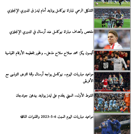
التشكيل الرسمي لمباراة نيوكاسل يونايتد أمام ليدز فى الدوري الإنجليزي
ملخص وأهداف مباراة نيوكاسل ضد أرسنال في الدوري الإنجليزي
أليسون بيكر: محمد صلاح سلاح مذهل.. وفخور بتحطيمه الأرقام القياسية
مواعيد مباريات اليوم.. نيوكاسل يواجه أرسنال وقمة الترجى التونسى مع
الأفريقى
الشوط الأول.. السيتي يتقدم على ليدز يونايتد بهدفين جوندجان
مواعيد مباريات اليوم السبت 6-5-2023 والقنوات الناقلة