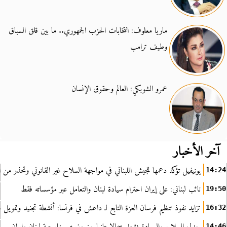
ماريا معلوف: انتخابات الحزب الجمهوري.. ما بين قلق السباق
وطيف ترامب
عمرو الشوبكي: العالم وحقوق الإنسان
آخر الأخبار
يونيفيل تؤكد دعمها للجيش اللبناني في مواجهة السلاح غير القانوني وتحذر من ا
14:24
نائب لبناني: على إيران احترام سيادة لبنان والتعامل عبر مؤسساته فقط
19:50
تزايد نفوذ تنظيم فرسان العزة التابع لـ داعش في فرنسا: أنشطة تجنيد وتمويل
16:32
جدل السلاح والسيادة يشعل سجالا علنيا بين وزيري خارجية لبنان وإيران
14:46