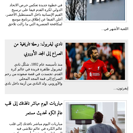
في خطوة جديدة تعكس حرص الاتحاد
الدولي لكرة القدم فيفا على ترسيخ
القيم الإنسانية داخل المستطيل الأخضر،
أعلن الفيفا عن إطلاق برنامج موسع
لمكافحة العنصرية التي ما زالت تلاحق
اللعبة الأشهر في...
نادي ليفربول: رحلة تاريخية من
الصراع إلى المجد الأوروبي
منذ تأسيسه عام 1892، شكّل نادي
ليفربول ظاهرة فريدة في عالم كرة
القدم، تجسدت في قصة صعوده من رحم
الصراع إلى قمة المجد المحلي
والأوروبي. ولد النادي من أزمة داخل نادي
إيفرتون،...
مباريات اليوم مباشر نافذتك إلى قلب
عالم الكره تحديث مستمر
مباريات اليوم مباشر نافذتك إلى قلب
عالم الكره في عالمٍ تتلاشى فيه