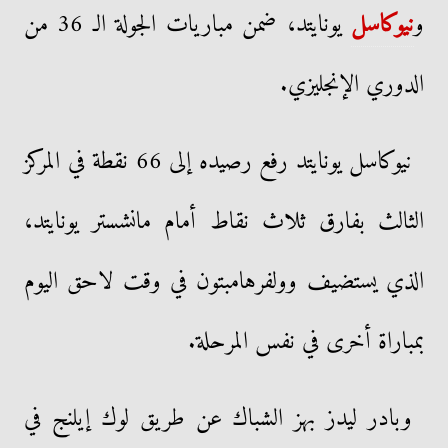
و
نيوكاسل
يونايتد، ضمن مباريات الجولة الـ 36 من
الدوري الإنجليزي.
نيوكاسل يونايتد رفع رصيده إلى 66 نقطة في المركز
الثالث بفارق ثلاث نقاط أمام مانشستر يونايتد،
الذي يستضيف وولفرهامبتون في وقت لاحق اليوم
بمباراة أخرى في نفس المرحلة.
وبادر ليدز بهز الشباك عن طريق لوك إيلنج في