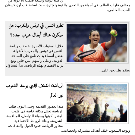
رياضية دولية واسعة ضمّت 18 دولة من
مختلف قارات العالم، في أجواء من التحدي والقوة والإثارة، حيث استضافت أوزبكستان
الحدث العالمي،...
تطور التنس في تونس والمغرب: هل
سيكون هناك أبطال عرب جدد؟
خلال السنوات الأخيرة، خطفت رياضة
التنس في تونس والمغرب الأضواء،
بفضل أسماء بدأت تلمع على الساحة
الدولية، وعلى رأسهم أُنس جابر. ومع
تزايد الاهتمام بهذه الرياضة، بدأ التساؤل
يطفو: هل نحن على...
الرياضة: الشغف الذي يوحد الشعوب
عبر العالم
منذ العصور القديمة وحتى اليوم، ظلت
الرياضة تحتل مكانة خاصة في قلوب
البشر، كونها وسيلة للتواصل، المنافسة
الشريفة، وبناء الروابط الاجتماعية.
تتجاوز الرياضة حدود الدول والثقافات،
وتوحد الشعوب خلف أهداف مشتركة ولحظات...