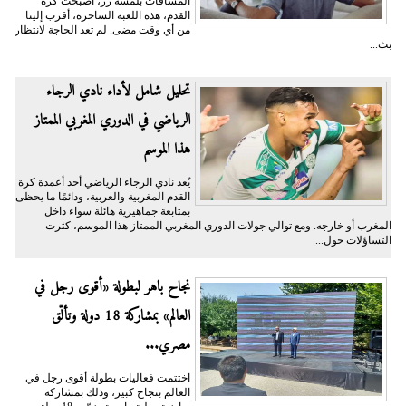
المسافات بلمسة زر، أصبحت كرة
القدم، هذه اللعبة الساحرة، أقرب إلينا
من أي وقت مضى. لم تعد الحاجة لانتظار
بث...
تحليل شامل لأداء نادي الرجاء
الرياضي في الدوري المغربي الممتاز
هذا الموسم
يُعد نادي الرجاء الرياضي أحد أعمدة كرة
القدم المغربية والعربية، ودائمًا ما يحظى
بمتابعة جماهيرية هائلة سواء داخل
المغرب أو خارجه. ومع توالي جولات الدوري المغربي الممتاز هذا الموسم، كثرت
التساؤلات حول...
نجاح باهر لبطولة «أقوى رجل في
العالم» بمشاركة 18 دولة وتألّق
مصري...
اختتمت فعاليات بطولة أقوى رجل في
العالم بنجاح كبير، وذلك بمشاركة