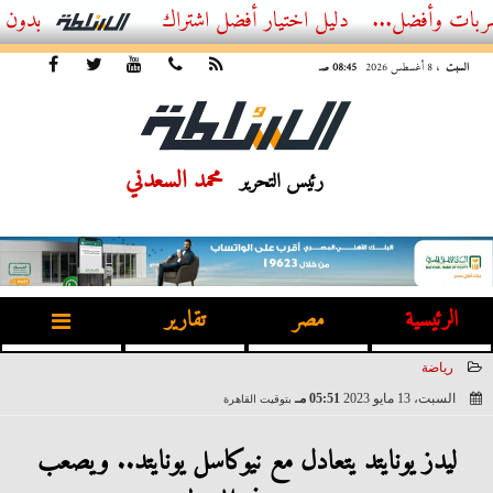
ل...
أفضل اشتراك IPTV بدون تقطيع 2026 – دليل المشاهد العصري
السبت
، 8 أغسطس 2026
08:45 صـ
محمد السعدني
رئيس التحرير
الرئيسية
مصر
تقارير
رياضة
السبت، 13 مايو 2023
05:51 مـ
بتوقيت القاهرة
2023-05-13 17:51:50
ليدز يونايتد يتعادل مع نيوكاسل يونايتد.. ويصعب