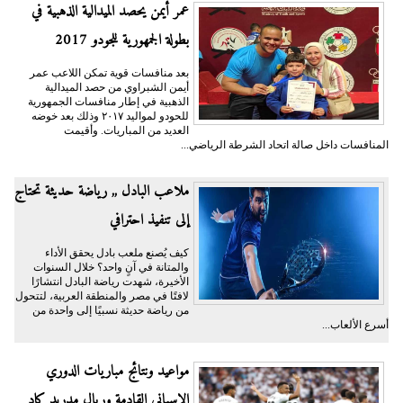
عمر أيمن يحصد الميدالية الذهبية في
بطولة الجمهورية للجودو 2017
بعد منافسات قوية تمكن اللاعب عمر
أيمن الشبراوي من حصد الميدالية
الذهبية في إطار منافسات الجمهورية
للحودو لمواليد ٢٠١٧ وذلك بعد خوضه
العديد من المباريات. وأقيمت
المنافسات داخل صالة اتحاد الشرطة الرياضي...
ملاعب البادل ,, رياضة حديثة تحتاج
إلى تنفيذ احترافي
كيف يُصنع ملعب بادل يحقق الأداء
والمتانة في آنٍ واحد؟ خلال السنوات
الأخيرة، شهدت رياضة البادل انتشارًا
لافتًا في مصر والمنطقة العربية، لتتحول
من رياضة حديثة نسبيًا إلى واحدة من
أسرع الألعاب...
مواعيد ونتائج مباريات الدوري
الإسباني القادمة وريال مدريد كاد