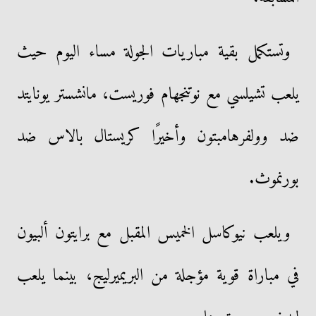
وتستكمل بقية مباريات الجولة مساء اليوم حيث
يلعب تشيلسي مع نوتنجهام فوريست، مانشستر يونايتد
ضد وولفرهامبتون وأخيرًا كريستال بالاس ضد
بورنموث.
ويلعب نيوكاسل الخميس المقبل مع برايتون ألبيون
في مباراة قوية مؤجلة من البريميرليج، بينما يلعب