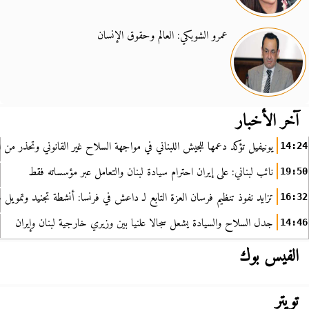
عمرو الشوبكي: العالم وحقوق الإنسان
آخر الأخبار
يونيفيل تؤكد دعمها للجيش اللبناني في مواجهة السلاح غير القانوني وتحذر من ا
14:24
نائب لبناني: على إيران احترام سيادة لبنان والتعامل عبر مؤسساته فقط
19:50
تزايد نفوذ تنظيم فرسان العزة التابع لـ داعش في فرنسا: أنشطة تجنيد وتمويل
16:32
جدل السلاح والسيادة يشعل سجالا علنيا بين وزيري خارجية لبنان وإيران
14:46
الفيس بوك
تويتر