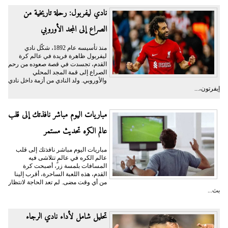
نادي ليفربول: رحلة تاريخية من
الصراع إلى المجد الأوروبي
منذ تأسيسه عام 1892، شكّل نادي
ليفربول ظاهرة فريدة في عالم كرة
القدم، تجسدت في قصة صعوده من رحم
الصراع إلى قمة المجد المحلي
والأوروبي. ولد النادي من أزمة داخل نادي
إيفرتون،...
مباريات اليوم مباشر نافذتك إلى قلب
عالم الكره تحديث مستمر
مباريات اليوم مباشر نافذتك إلى قلب
عالم الكره في عالمٍ تتلاشى فيه
المسافات بلمسة زر، أصبحت كرة
القدم، هذه اللعبة الساحرة، أقرب إلينا
من أي وقت مضى. لم تعد الحاجة لانتظار
بث...
تحليل شامل لأداء نادي الرجاء