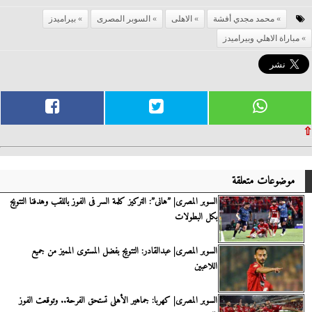
محمد مجدي أفشة
الاهلى
السوبر المصرى
بيراميدز
مباراة الاهلي وبيراميدز
⇧
موضوعات متعلقة
السوبر المصرى| ”هانى”: التركيز كلمة السر فى الفوز باللقب وهدفنا التتويج
بكل البطولات
السوبر المصرى| عبدالقادر: التتويج بفضل المستوى المميز من جميع
اللاعبين
السوبر المصرى| كهربا: جماهير الأهلى تستحق الفرحة.. وتوقعت الفوز