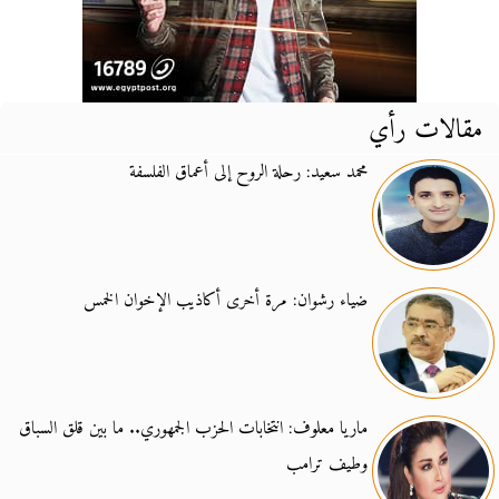
مقالات رأي
محمد سعيد: رحلة الروح إلى أعماق الفلسفة
ضياء رشوان: مرة أخرى أكاذيب الإخوان الخمس
ماريا معلوف: انتخابات الحزب الجمهوري.. ما بين قلق السباق
وطيف ترامب