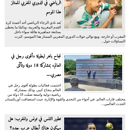
الرياضي في الدوري المغربي الممتاز
هذا الموسم
يُعد نادي الرجاء الرياضي أحد أعمدة كرة
القدم المغربية والعربية، ودائمًا ما يحظى
بمتابعة جماهيرية هائلة سواء داخل
المغرب أو خارجه. ومع توالي جولات الدوري المغربي الممتاز هذا الموسم، كثرت
التساؤلات حول...
نجاح باهر لبطولة «أقوى رجل في
العالم» بمشاركة 18 دولة وتألّق
مصري...
اختتمت فعاليات بطولة أقوى رجل في
العالم بنجاح كبير، وذلك بمشاركة
رياضية دولية واسعة ضمّت 18 دولة من
مختلف قارات العالم، في أجواء من التحدي والقوة والإثارة، حيث استضافت أوزبكستان
الحدث العالمي،...
تطور التنس في تونس والمغرب: هل
سيكون هناك أبطال عرب جدد؟