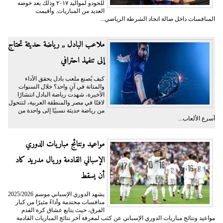
للحودو لمواليد ٢٠١٧ وذلك بعد خوضه
العديد من المباريات. وأقيمت
المنافسات داخل صالة اتحاد الشرطة الرياضي...
ملاعب البادل ,, رياضة حديثة تحتاج
إلى تنفيذ احترافي
كيف يُصنع ملعب بادل يحقق الأداء
والمتانة في آنٍ واحد؟ خلال السنوات
الأخيرة، شهدت رياضة البادل انتشارًا
لافتًا في مصر والمنطقة العربية، لتتحول
من رياضة حديثة نسبيًا إلى واحدة من
أسرع الألعاب...
مواعيد ونتائج مباريات الدوري
الإسباني القادمة وريال مدريد كاد
أن يسقط
يشهد الدوري الإسباني موسم 2025/2026
منافسات محتدمة وأداءً مثيرًا من كبار
الفرق، حيث يتابع عشاق كرة القدم
مواعيد ونتائج مباريات الدوري الإسباني عن كثب لمعرفة آخر نتائج المباريات القادمة