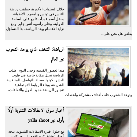
خلال السنوات الأخيرة، خطفت رياضة
التنس في تونس والمغرب الأضواء،
بفضل أسماء بدأت تلمع على الساحة
الدولية، وعلى رأسهم أُنس جابر. ومع
تزايد الاهتمام بهذه الرياضة، بدأ التساؤل
يطفو: هل نحن على...
الرياضة: الشغف الذي يوحد الشعوب
عبر العالم
منذ العصور القديمة وحتى اليوم، ظلت
الرياضة تحتل مكانة خاصة في قلوب
البشر، كونها وسيلة للتواصل، المنافسة
الشريفة، وبناء الروابط الاجتماعية.
تتجاوز الرياضة حدود الدول والثقافات،
وتوحد الشعوب خلف أهداف مشتركة ولحظات...
أخبار سوق الانتقالات الشتوية أولًا
بأول عبر yalla shoot
مع حلول فترة الانتقالات الشتوية، تتجه
أنظار عشاق كرة القدم إلى تحركات