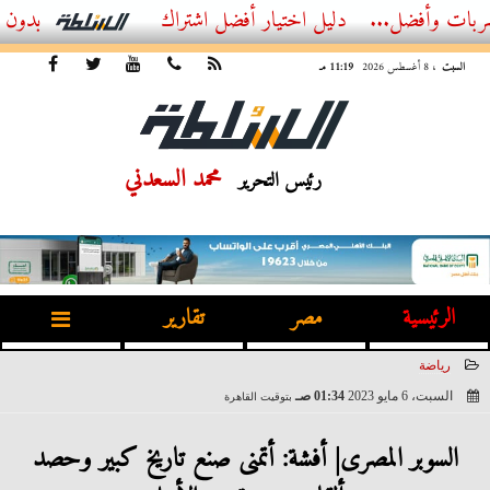
ل...
أفضل اشتراك IPTV بدون تقطيع 2026 – دليل المشاهد العصري
السبت
، 8 أغسطس 2026
11:19 مـ
محمد السعدني
رئيس التحرير
الرئيسية
مصر
تقارير
رياضة
السبت، 6 مايو 2023
01:34 صـ
بتوقيت القاهرة
2023-05-06 01:34:08
السوبر المصرى| أفشة: أتمنى صنع تاريخ كبير وحصد