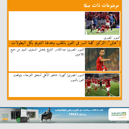
موضوعات ذات صلة
السوبر المصرى
| ”هانى”: التركيز كلمة السر فى الفوز باللقب وهدفنا التتويج بكل البطولات
السوبر المصرى| عبدالقادر: التتويج بفضل المستوى المميز من جميع
اللاعبين
السوبر المصرى| كهربا: جماهير الأهلى تستحق الفرحة.. وتوقعت
الفوز بالسوبر