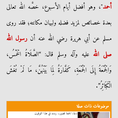
أحمد
"، وهو أفضل أيام الأسبوع، خصَّه الله تعالى
بعدة خصائص لمزيد فضله ولبيان مكانته؛ فقد روى
مسلم عن أبي هريرة رضي الله عنه أن
رسول الله
صلى الله
عليه وآله وسلم قال: “الصَّلَاةُ الْخَمْسُ،
وَالْجُمْعَةُ إِلَى الْجُمْعَةِ، كَفَّارَةٌ لِمَا بَيْنَهُنَّ، مَا لَمْ تُغْشَ
الْكَبَائِرُ”.
موضوعات ذات صلة
دعاء الجمعة قصير.. ردده في هذا التوقيت