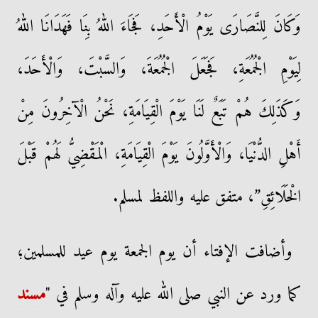
وَكَانَ لِلنَّصَارَى يَوْمُ الْأَحَدِ، فَجَاءَ اللهُ بِنَا فَهَدَانَا اللهُ
لِيَوْمِ الْجُمُعَةِ، فَجَعَلَ الْجُمُعَةَ، وَالسَّبْتَ، وَالْأَحَدَ،
وَكَذَلِكَ هُمْ تَبَعٌ لَنَا يَوْمَ الْقِيَامَةِ، نَحْنُ الْآخِرُونَ مِنْ
أَهْلِ الدُّنْيَا، وَالْأَوَّلُونَ يَوْمَ الْقِيَامَةِ، الْمَقْضِيُّ لَهُمْ قَبْلَ
الْخَلَائِقِ”، متفق عليه واللفظ لمسلم.
وأضافت الإفتاء أن يوم الجمعة يوم عيد للمسلمين؛
كما ورد عن النبي صلى الله عليه وآله وسلم في "
مسند