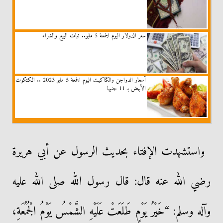
سعر الدولار اليوم الجمعة 5 مايو.. ثبات البيع والشراء
أسعار الدواجن والكتاكيت اليوم الجمعة 5 مايو 2023 .. الكتكوت
الأبيض بـ 11 جنيها
واستشهدت الإفتاء بحديث الرسول عن أبي هريرة
رضي الله عنه قال: قال رسول الله صلى الله عليه
وآله وسلم: “خَيْرُ يَوْمٍ طَلَعَتْ عَلَيْهِ الشَّمْسُ يَوْمُ الْجُمُعَةِ،