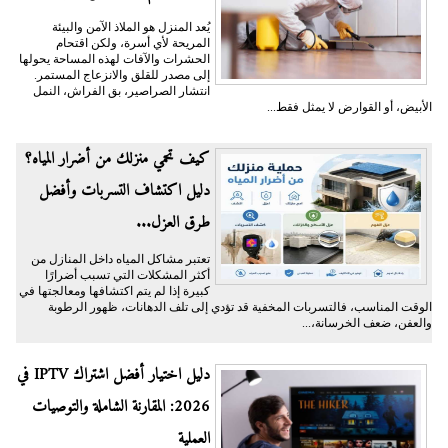
يُعد المنزل هو الملاذ الآمن والبيئة
المريحة لأي أسرة، ولكن اقتحام
الحشرات والآفات لهذه المساحة يحولها
إلى مصدر للقلق والانزعاج المستمر.
انتشار الصراصير، بق الفراش، النمل
الأبيض، أو القوارض لا يمثل فقط...
كيف تحمي منزلك من أضرار المياه؟
دليل اكتشاف التسربات وأفضل
طرق العزل...
تعتبر مشاكل المياه داخل المنازل من
أكثر المشكلات التي تسبب أضرارًا
كبيرة إذا لم يتم اكتشافها ومعالجتها في
الوقت المناسب، فالتسربات المخفية قد تؤدي إلى تلف الدهانات، ظهور الرطوبة
والعفن، ضعف الخرسانة،...
دليل اختيار أفضل اشتراك IPTV في
2026: المقارنة الشاملة والتوصيات
العملية