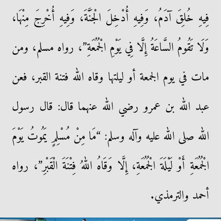
فِيهِ خُلِقَ آدَمُ، وَفِيهِ أُدْخِلَ الْجَنَّةَ، وَفِيهِ أُخْرِجَ مِنْهَا،
وَلَا تَقُومُ السَّاعَةُ إِلَّا فِي يَوْمِ الْجُمُعَةِ”، رواه مسلم، ومن
مات في يوم الجمعة أو ليلتها وقاه الله فتنة القبر، فعن
عبد الله بن عمرو رضي الله عنهما قال: قال رسول
الله صلى الله عليه وآله وسلم: “مَا مِنْ مُسْلِمٍ يَمُوتُ يَوْمَ
الْجُمُعَةِ أَوْ لَيْلَةَ الْجُمُعَةِ، إِلَّا وَقَاهُ اللهُ فِتْنَةَ الْقَبْرِ”، رواه
أحمد والترمذي.