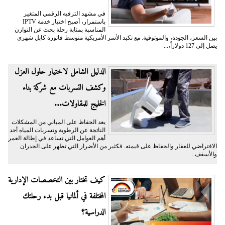
في مشهد الترفيه الرقمي المتغير
باستمرار، أصبح اختيار خدمة IPTV
المناسبة بمثابة رحلة بحث عن التوازن
بين السعر، الجودة، والموثوقية. مع تكبد الأسر الأمريكية متوسط فاتورة كابل شهري
يصل إلى 127 دولاراً،...
الدليل الشامل لاختيار حلول العزل
وكشف التسربات مع شركة بناء
الخليج للمقاولات...
يعد الحفاظ على المباني من المشكلات
الناتجة عن الرطوبة وتسربات المياه أحد
أهم العوامل التي تساعد في إطالة العمر
الافتراضي للعقار والحفاظ على قيمته. فكثير من الأضرار التي تظهر على الجدران
والأسقف...
كيف تختار بين التخصصات الإدارية
المختلفة في ألمانيا قبل بدء رحلتك
الدراسية؟