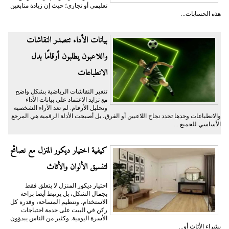
تعليمي أو تجاري؛ حيث إن زيادة متابعين
هذه الحسابات...
بيانات الأداء تتصدر النقاشات
واللاعبون يطلبون أرقامًا بدل
الانطباعات
تتغير النقاشات الرياضية بشكل واضح
مع تزايد الاعتماد على بيانات الأداء
وتحليل الأرقام. لم تعد الآراء الشخصية
والانطباعات وحدها تحدد نجاح اللاعبين أو الفرق، بل أصبحت الأدلة الرقمية هي المرجع
الأساسي للجميع....
كيفية اختيار ديكور المنزل مع نصائح
لتنسيق الألوان والأثاث
اختيار ديكور المنزل لا يتعلق فقط
بجمال الشكل، بل يرتبط أيضا براحة
الاستخدام، وتنظيم المساحة، وقدرة كل
ركن في البيت على خدمة احتياجات
الأسرة اليومية. وكثير من الناس يبدؤون
بشراء الأثاث أو...