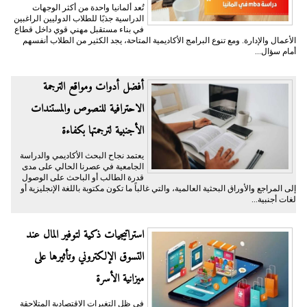
تُعد ألمانيا واحدة من أكثر الوجهات
الدراسية جذبًا للطلاب الدوليين الراغبين
في بناء مستقبل مهني قوي داخل قطاع
الأعمال والإدارة. ومع تنوع البرامج الأكاديمية المتاحة، يجد الكثير من الطلاب أنفسهم
أمام سؤال...
أفضل أدوات ومواقع الترجمة
الاحترافية للنصوص والمستندات
الأجنبية لترجمتها بكفاءة
يعتمد نجاح البحث الأكاديمي والدراسة
الجامعية في عصرنا الحالي على مدى
قدرة الطالب أو الباحث على الوصول
إلى المراجع والأوراق البحثية العالمية، والتي غالباً ما تكون مكتوبة باللغة الإنجليزية أو
لغات أجنبية...
​استراتيجيات ذكية لتوفير المال عند
التسوق الإلكتروني وتأثيرها على
ميزانية الأسرة
​في ظل التغيرات الاقتصادية المتلاحقة