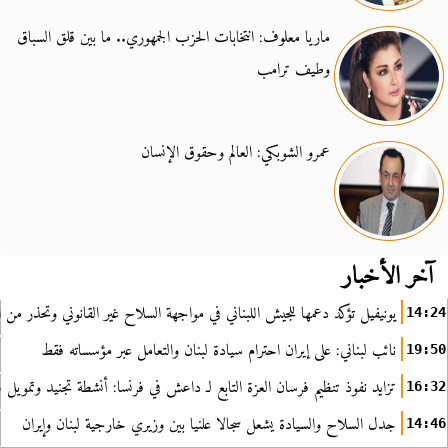
ماريا معلوف: انتخابات الحزب الجمهوري.. ما بين قلق السباق
وطيف ترامب
عمرو الشوبكي: العالم وحقوق الإنسان
آخر الأخبار
يونيفيل تؤكد دعمها للجيش اللبناني في مواجهة السلاح غير القانوني وتحذر من ا
14:24
نائب لبناني: على إيران احترام سيادة لبنان والتعامل عبر مؤسساته فقط
19:50
تزايد نفوذ تنظيم فرسان العزة التابع لـ داعش في فرنسا: أنشطة تجنيد وتمويل
16:32
جدل السلاح والسيادة يشعل سجالا علنيا بين وزيري خارجية لبنان وإيران
14:46