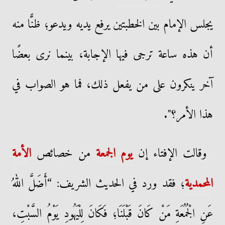
يجلس الإمام بين الخطبتين يرفع يديه ويدعو؛ ظنًّا منه
أن هذه ساعة ترجى فيها الإجابة، بينما نرى بعضًا
آخر ينكرون على من يفعل ذلك، فما هو الصواب في
هذا الأمر؟".
وقالت الإفتاء إن
يوم الجمعة
من خصائص
الأمة
المحمدية
؛ فقد ورد في الحديث الشريف: “أَضَلَّ اللهُ
عَنِ الْجُمُعَةِ مَنْ كَانَ قَبْلَنَا؛ فَكَانَ لِلْيَهُودِ يَوْمُ السَّبْتِ،