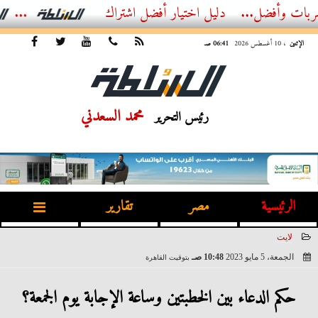
...
الدليل الشامل للهوتلاين العقاري في مصر – تواصل مباشر مع...
أفضل اش
الإثنين
، 10 أغسطس 2026
06:41 صـ
محمد السعدني
رئيس التحرير
الرئيسية
مصر
تقارير
لايت
الجمعة، 5 مايو 2023
10:48 صـ
بتوقيت القاهرة
2023-05-05 10:48:14
حكم الدعاء بين الخطبتين وساعة الإجابة يوم الجمعة؟