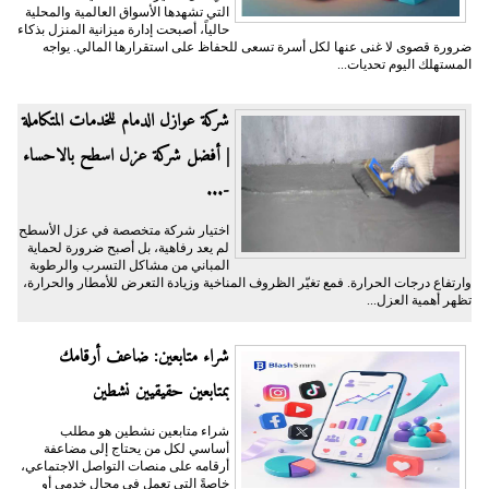
التي تشهدها الأسواق العالمية والمحلية
حالياً، أصبحت إدارة ميزانية المنزل بذكاء
ضرورة قصوى لا غنى عنها لكل أسرة تسعى للحفاظ على استقرارها المالي. يواجه
المستهلك اليوم تحديات...
شركة عوازل الدمام للخدمات المتكاملة
| أفضل شركة عزل اسطح بالاحساء
-...
اختيار شركة متخصصة في عزل الأسطح
لم يعد رفاهية، بل أصبح ضرورة لحماية
المباني من مشاكل التسرب والرطوبة
وارتفاع درجات الحرارة. فمع تغيّر الظروف المناخية وزيادة التعرض للأمطار والحرارة،
تظهر أهمية العزل...
شراء متابعين: ضاعف أرقامك
بمتابعين حقيقيين نشطين
شراء متابعين نشطين هو مطلب
أساسي لكل من يحتاج إلى مضاعفة
أرقامه على منصات التواصل الاجتماعي،
خاصةً التي تعمل في مجال خدمي أو