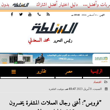
...
أفضل اشتراك IPTV بدون تقطيع 2026 – دليل المشاهد العصري
الخميس
، 6 أغسطس 2026
09:48 صـ
محمد السعدني
رئيس التحرير
الرئيسية
مصر
تقارير
اقتصاد
السبت، 8 أبريل 2023
03:47 صـ
بتوقيت القاهرة
2023-04-08 03:47:18
”فروبس”: أغنى رجال العملات المشفرة يخسرون