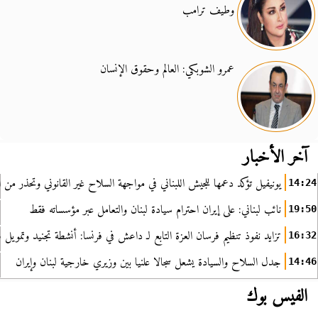
وطيف ترامب
عمرو الشوبكي: العالم وحقوق الإنسان
آخر الأخبار
يونيفيل تؤكد دعمها للجيش اللبناني في مواجهة السلاح غير القانوني وتحذر من ا
14:24
نائب لبناني: على إيران احترام سيادة لبنان والتعامل عبر مؤسساته فقط
19:50
تزايد نفوذ تنظيم فرسان العزة التابع لـ داعش في فرنسا: أنشطة تجنيد وتمويل
16:32
جدل السلاح والسيادة يشعل سجالا علنيا بين وزيري خارجية لبنان وإيران
14:46
الفيس بوك