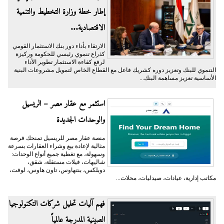
إطار خطة وزارة التخطيط والتنمية
الاقتصادية...
الارتقاء بأداء دور بنك الاستثمار القومي
كذراع تنموي رئيسي للحكومة وركيزة
لرفع كفاءة الاستثمار تطوير الأداء
التنموي للبنك وتعزيز دوره كشريك فاعل مع القطاع الخاص لتمويل مشروعات البنية
الأساسية تعزيز مساهمة البنك...
استثمر مع عقار مصر – الريسيل
والوحدات الجديدة
منصة عقار مصر للريسيل تمنحك فرصة
مثالية لإعادة بيع وشراء العقارات بسرعة
وسهولة، مع تغطية جميع أنواع الوحدات:
شاليهات، فيلات مستقلة، شقق،
دوبلكس، بنتهاوس، تاون هاوس، لوفت،
مكاتب إدارية، عيادات، صيدليات، محلات...
فهم آليات تحليل شركات التكنولوجيا
الصينية المدرجة عالمياً