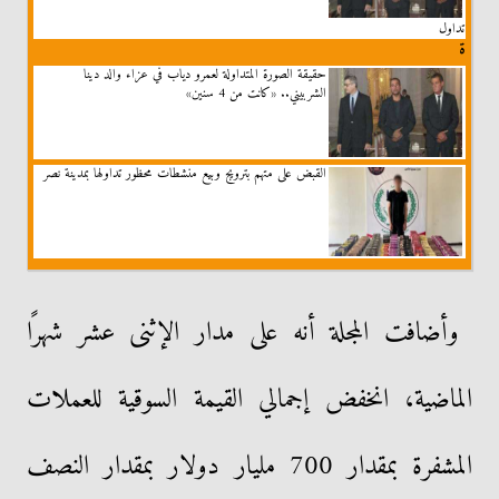
تداول
ة
حقيقة الصورة المتداولة لعمرو دياب في عزاء والد دينا
الشربيني.. «كانت من 4 سنين»
القبض على متهم بترويج وبيع منشطات محظور تداولها بمدينة نصر
وأضافت المجلة أنه على مدار الإثنى عشر شهرًا
الماضية، انخفض إجمالي القيمة السوقية للعملات
المشفرة بمقدار 700 مليار دولار بمقدار النصف