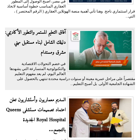
في مصر، أصبح الوصول إلى المطور
العقاري المناسب خطوة أساسية لاتخاذ
قرار استثماري ناجح. وهنا تأتي أهمية منصة الهوتلاين العقاري ( الرقم المختصر ) ،
التي...
آفاق التعليم المستمر والتطور الأكاديمي:
دليلك الشامل لبناء مستقبل مهني
مشرق ومستدام
في خضم التحولات الاقتصادية
والتكنولوجية المتسارعة التي يشهدها
العالم اليوم، لم يعد مفهوم التعليم
مقتصراً على مراحل عمرية معينة أو سنوات دراسية محددة تنتهي بالحصول على
الشهادة الجامعية الأولى. بل أصبح التعليم...
السديم معماريون وأستشاريون تعلن
اعتماد تصميمات مستشفى Queens
Royal Hospital الجديدة
بالتجمع...