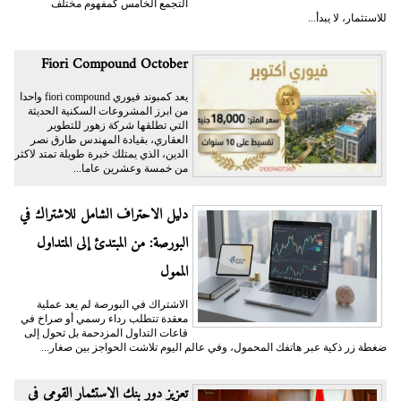
التجمع الخامس كمفهوم مختلف
للاستثمار، لا يبدأ...
Fiori Compound October
يعد كمبوند فيوري fiori compound واحدا
من ابرز المشروعات السكنية الحديثة
التي تطلقها شركة زهور للتطوير
العقاري، بقيادة المهندس طارق نصر
الدين، الذي يمتلك خبرة طويلة تمتد لاكثر
من خمسة وعشرين عاما...
دليل الاحتراف الشامل للاشتراك في
البورصة: من المبتدئ إلى المتداول
الممول
الاشتراك في البورصة لم يعد عملية
معقدة تتطلب رداء رسمي أو صراخ في
قاعات التداول المزدحمة بل تحول إلى
ضغطة زر ذكية عبر هاتفك المحمول، وفي عالم اليوم تلاشت الحواجز بين صغار...
تعزيز دور بنك الاستثمار القومي في