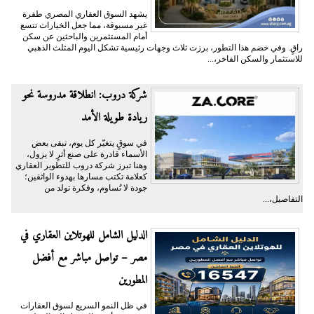
يشهد السوق العقاري المصري طفرة
غير مسبوقة، مما جعل الخيارات تتسع
أمام المستثمرين والباحثين عن سكن
راقٍ. وفي خضم هذا التطور، برزت ثلاث وجهات رئيسية تشكل اليوم المثلث الذهبي
للاستثمار والسكن الفاخر،...
شركة دروب: انطلاقة مدروسة نحو
ريادة طويلة الأمد
في سوقٍ يتغيّر كل يوم، تبقى بعض
الأسماء قادرة على صنع أثرٍ لا يزول،
وهنا تبرز شركة دروب للتطوير العقاري
كعلامة تكتب مسارها بهدوء الواثقين؛
جودة لا تُساوم، وفكرة تولد من
التفاصيل،...
الدليل الشامل للهوتلاين العقاري في
مصر – تواصل مباشر مع أفضل
المطورين
في ظل النمو السريع لسوق العقارات