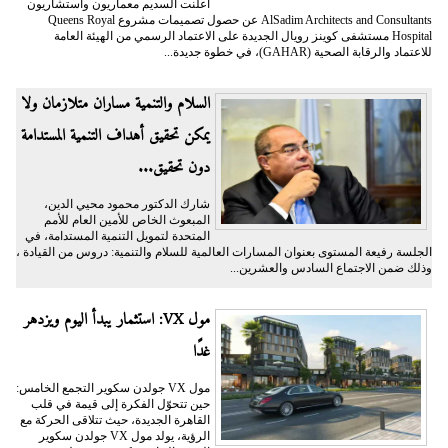
أعلنت السديم معماريون واستشاريون
AlSadim Architects and Consultants عن حصول تصميمات مشروع Queens Royal
Hospital مستشفى كوينز رويال الجديدة على الاعتماد الرسمي من الهيئة العامة
للاعتماد والرقابة الصحية (GAHAR)، في خطوة جديدة...
السلام والتنمية مساران متلازمان ولا
يمكن تحقيق أهداف التنمية المستدامة
دون تحقيق...
شارك الدكتور محمود محيي الدين،
المبعوث الخاص للأمين العام للأمم
المتحدة لتمويل التنمية المستدامة، في
الجلسة رفيعة المستوى بعنوان المسارات العالمية للسلام والتنمية: دروس من القيادة ،
وذلك ضمن الاجتماع السادس والعشرين...
مول VX: استثمار يبدأ اليوم ويزدهر
غدًا
مول VX جولدن سكوير التجمع الخامس:
حين تتحوّل الفكرة إلى قيمة في قلب
القاهرة الجديدة، حيث تتلاقى الحركة مع
الرؤية، يولد مول VX جولدن سكوير