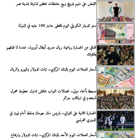
القبض على متهم بترويج وبيع منشطات محظور تداولها بمدينة نصر
سعر الدينار الكويتي اليوم يتخطى حاجز 100 جنيه في البنوك
تشافي عن الخسارة برباعية: ريال مدريد أبطال أوروبا.. عندما لا تقتلهم
يقتلونك
أسعار العملات اليوم بالبنك المركزي.. ثبات الدولار واليورو والريال
مسجلة بأسماء موتى.. اتصالات النواب تناقش تداول خطوط محمول
تستخدم في ارتكاب جرائم
الخسارة الثانية على التوالي.. باريس سان جيرمان يسقط أمام ليون في
الدوري الفرنسي
أسعار العملات اليوم الأحد بالبنك المركزي.. ثبات الدولار وارتفاع