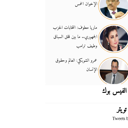
الإخوان الخمس
جدل السلاح والسيادة
14:46
ماريا معلوف: انتخابات الحزب
الجمهوري.. ما بين قلق السباق
وطيف ترامب
عمرو الشوبكي: العالم وحقوق
الإنسان
الفيس بوك
تويتر
Tweets 