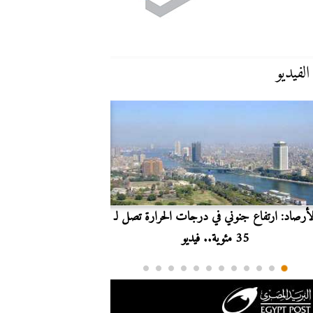
الفيديو
لأرصاد: ارتفاع جنوني في درجات الحرارة تصل لـ
بث مباشر.. مشاهدة مبارا
35 مئوية.. فيديو
الدوري ا