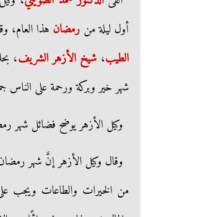
ألقى
الدكتور محمد الضويني
، وكيل
أول ليلة من
رمضان
هذا العام، وق
الطيب
،
شيخ الأزهر الشريف
، بحل
شهر خير وبركة ورحمة على الناس جمي
وكيل الأزهر يوضح فضائل شهر رم
وقال وكيل الأزهر إنَّ شهر رمضان 
من الخيرات والطاعات ويجب على ا