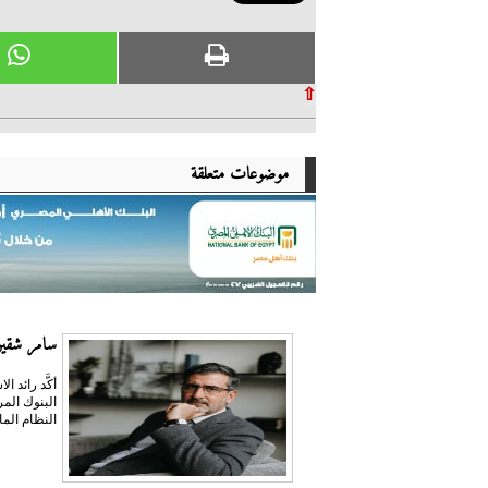
⇧
موضوعات متعلقة
سامر شقير:
أكَّد رائد
النظام الما