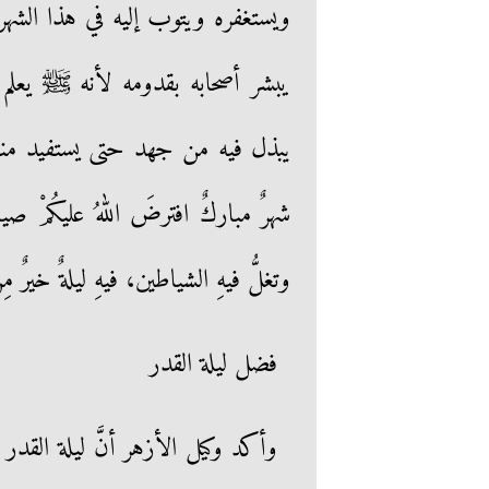
ويستغفره ويتوب إليه في هذا الشه
يبشر أصحابه بقدومه لأنه ﷺ يعلم 
يبذل فيه من جهد حتى يستفيد منه،
شهرٌ مباركٌ افترضَ اللهُ عليكُمْ صيامَ
وتغلُّ فيهِ الشياطين، فيهِ ليلةٌ خيرٌ مِ
فضل ليلة القدر
وأكد وكيل الأزهر أنَّ ليلة القد