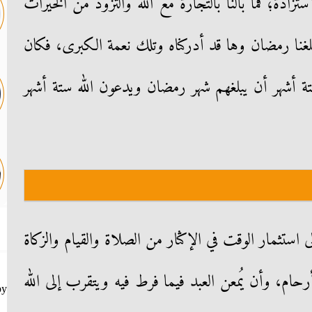
ستزادة؛ فما بالنا بالتجارة مع الله والتزود من الخيرات
بلغنا رمضان وها قد أدركناه وتلك نعمة الكبرى، فكان
ة أشهر أن يبلغهم شهر رمضان ويدعون الله ستة أشهر
استثمار الوقت في الإكثار من الصلاة والقيام والزكاة
حام، وأن يُمعن العبد فيما فرط فيه ويتقرب إلى الله
by