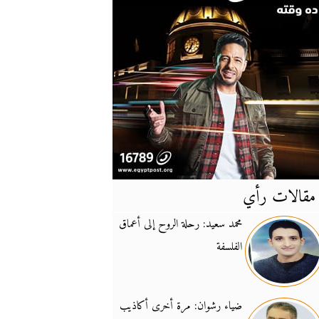
مقالات رأي
آخر
الأخبار
محمد سعيد: رحلة الروح إلى أعماق
الفلسفة
يونيفيل تؤكد دعمها ل
14:24
نائب لبناني: على إير
19:50
ضياء رشوان: مرة أخرى أكاذيب
تزايد نفوذ تنظيم فرس
16:32