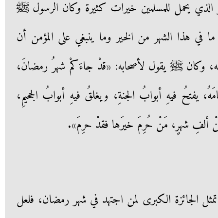
ر الذي يحمل للمسلمين خيرات كثيرة وكان الرسول ﷺ
ما في هذا الشهر من الخير وما ينبغي على المؤمن أن
 وكان ﷺ يقول لأصحابه: «قدْ جاءَكمْ شهرُ رمضانَ،
هُ، يفتحُ فيهِ أبوابُ الجنةِ، ويغلقُ فيهِ أبوابُ الجحيمِ،
نْ ألفِ شهرٍ، مَنْ حُرِمَ خيرَها فقدْ حرِمَ».
ر تمثل الجائزة الكبرى لمن اجتهد في شهر رمضان، فلعل