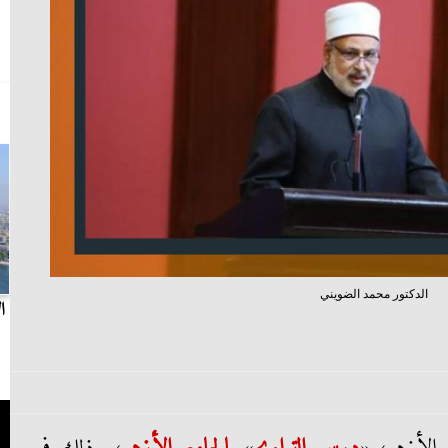
الدكتور محمد الضويني
بث مباشر.. مباراة الزمالك وسيراميكا كليوباترا في
ا
الدوري