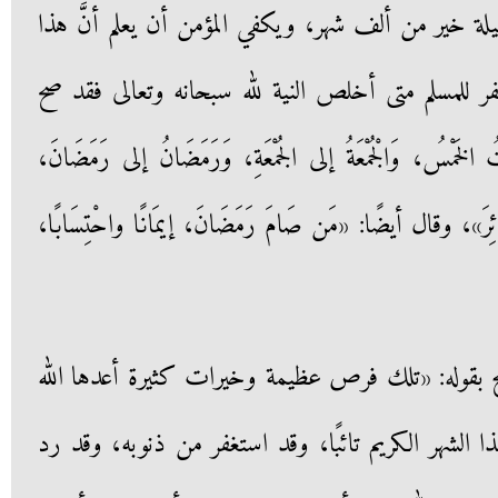
 ليلة خير من ألف شهر، ويكفي المؤمن أن يعلم أنَّ هذا
غفر للمسلم متى أخلص النية لله سبحانه وتعالى فقد صح
مْسُ، وَالْجُمْعَةُ إلى الجُمْعَةِ، وَرَمَضَانُ إلى رَمَضَانَ،
كَبَائِرَ»، وقال أيضًا: «مَن صَامَ رَمَضَانَ، إيمَانًا واحْتِسَابًا،
ح بقوله: «تلك فرص عظيمة وخيرات كثيرة أعدها الله
ا الشهر الكريم تائبًا، وقد استغفر من ذنوبه، وقد رد