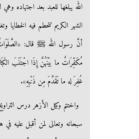
الله يبلغها للعبد بعد اجتهاده وهي
الشهر الكريم تتحطم فيه الخطايا وت
أنَّ رسول الله ﷺ قال: «الصَّلَوَاتُ الخَ
مُكَفِّرَاتٌ ما بيْنَهُنَّ إِذَا اجْتَنَبَ ال
غُفِرَ له ما تَقَدَّمَ مِن ذَنْبِهِ».
واختتم وكيل الأزهر درس التراوي
سبحانه وتعالى لمن أقبل عليه في هذ