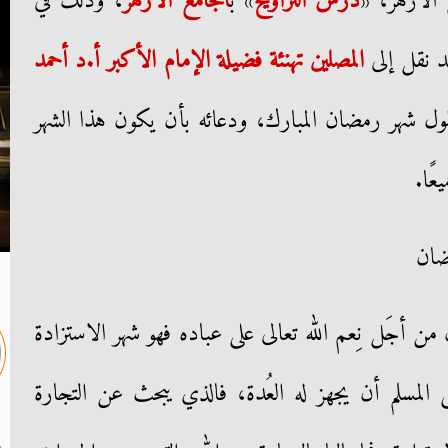
 الأزهر، «
درس التراويح
» ب
الجامع الأزهر
، وذلك في
د نقل إلى
المصلين
تهنئة
فضيلة الإمام الأكبر أ.د أحمد
ول شهر رمضان المبارك، ودعائه بأن يكون هذا الشهر
عًا.
ضان
من أجَل نِعم الله تعالى على عباده فهو شهر الاستزادة
لمسلم أن يجهز له العُدة، فالذي يبحث عن التجارة