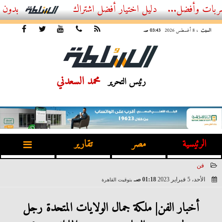
...
أفضل اشتراك IPTV بدون تقطيع 2026 – دليل المشاهد العصري
السبت
، 8 أغسطس 2026
03:43 صـ
محمد السعدني
رئيس التحرير
الرئيسية
مصر
تقارير
فن
الأحد، 5 فبراير 2023
01:18 صـ
بتوقيت القاهرة
2023-02-05 01:18:32
أخبار الفن| ملكة جمال الولايات المتحدة رجل