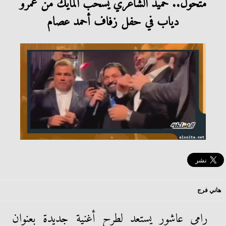
متحول.. حميد الشاعري يسحب المايك من عمرو
دياب في حفل زفاف أحمد عصام
هاني فرج
رامي عاشور يستعد لطرح أغنية جديدة بعنوان