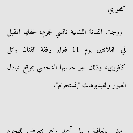
كفوري
روجت الفنانة اللبنانية نانسي عجرم، لحفلها المقبل
في الفلانتين يوم 11 فبراير برفقة الفنان وائل
كافوري، وذلك عبر حسابها الشخصي بموقع تبادل
الصور والفيديوهات "إنستجرام".
مش بالعافية.. ليلى أحمد زاهر تتعرض للهجوم