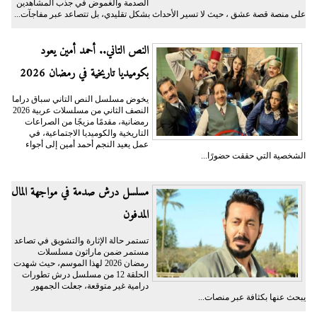
الصدمة والغموض في جذب المشاهدين
على منصة قصة عشق ، حيث لا تسير الأحداث بشكل تقليدي، بل تتصاعد عبر مفاجآت...
النص التاني.. أحمد أمين يعود
بكوميديا تاريخية في رمضان 2026
يخوض مسلسل النص التاني سباق دراما
النصف الثاني من مسلسلات عربية 2026
رمضانية، مقدمًا مزيجًا من الصراعات
التاريخية والكوميديا الاجتماعية، في
عمل يعيد النجم أحمد أمين إلى أجواء
الشخصية التي حققت حضورًا...
مسلسل درش صدمة في مواجهة المال
المدفون
تستمر حالة الإثارة والتشويق في تصاعد
مستمر ضمن ماراثون مسلسلات
رمضان 2026 لهذا الموسم، حيث شهدت
الحلقة 12 من مسلسل درش تطورات
درامية غير متوقعة، جعلت الجمهور
يبحث عنها بكثافة عبر منصات...