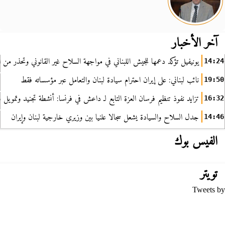
آخر الأخبار
يونيفيل تؤكد دعمها للجيش اللبناني في مواجهة السلاح غير القانوني وتحذر من ا
14:24
نائب لبناني: على إيران احترام سيادة لبنان والتعامل عبر مؤسساته فقط
19:50
تزايد نفوذ تنظيم فرسان العزة التابع لـ داعش في فرنسا: أنشطة تجنيد وتمويل
16:32
جدل السلاح والسيادة يشعل سجالا علنيا بين وزيري خارجية لبنان وإيران
14:46
الفيس بوك
تويتر
Tweets by