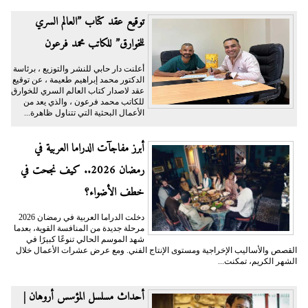
توقيع عقد كتاب ”العالم السري
للخوارق” للكاتب محمد فرعون
أعلنت دار حابي للنشر والتوزيع ، برئاسة
الدكتور محمد إبراهيم طعيمة ، عن توقيع
عقد لاصدار كتاب العالم السري للخوارق
للكاتب محمد فرعون ، والذي يعد من
الأعمال البحثية التي تتناول ظاهرة...
أبرز مفاجآت الدراما العربية في
رمضان 2026.. كيف نجحت في
خطف الأضواء؟
دخلت الدراما العربية في رمضان 2026
مرحلة جديدة من المنافسة القوية، بعدما
شهد الموسم الحالي تنوعًا كبيرًا في
القصص والأساليب الإخراجية ومستوى الإنتاج الفني. ومع عرض عشرات الأعمال خلال
الشهر الكريم، تمكنت...
أحداث مسلسل المؤسس أروهان |