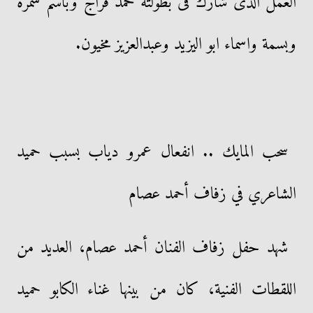
العمل الذى شارك فى بطولته محمد فراج وباسم سمرة
وبسمة واسماء ابو اليزيد وعبدالعزيز مخيون.
سحب المايك .. انفعال عمرو دياب بسبب حميد
الشاعري في زفاف أحمد عصام
شهد حفل زفاف الفنان أحمد عصام، العديد من
اللقطات الفنية، كان من بينها غناء الكابو حميد