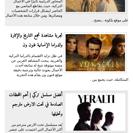
المحاور الدرامية تأثيرًا في الأعمال
التركية، حيث يتقاطع الماضي مع
الحاضر ليشكل قرارات الشخصيات
ومصائرها. ومن خلال متابعة هذه الأعمال
على موقع بلكونة ، يتضح...
تجربة مشاهدة تجمع التاريخ والإثارة
والدراما الإنسانية فنون ون
في ظل تزايد الاهتمام بالدراما التركية
والعربية، يبحث المشاهد العربي عن
منصة موثوقة تتيح له متابعة أحدث
الأعمال بجودة عالية وترجمة دقيقة.
موقع فنون ون يقدّم هذه التجربة
المتكاملة، حيث يجمع بين...
أفضل مسلسل تركي | أهم اللحظات
الصادمة في تحت الارض مترجم
وتحليلها
يُعد مسلسل تحت الارض مترجم من
أكثر الأعمال التي اعتمدت على عنصر