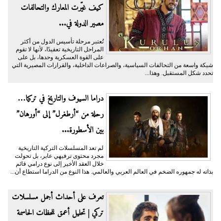
كيف غيّرت المعارك والتحالفات
مصير الدولة في...
تُعتبر مرحلة تأسيس الدول من أكثر
المراحل التاريخية تعقيدًا، لأنها لا تقوم
على القوة العسكرية وحدها، بل على
شبكة واسعة من التحالفات السياسية، والصراعات الداخلية، والقرارات المصيرية التي
تحدد شكل المستقبل. وهذا...
دراما السيوف والتاريخ في تركيا…
رحلة من “أرطغرل” إلى “أورهان”
بين الأسطورة...
لم تعد المسلسلات التركية التاريخية
مجرد محتوى ترفيهي عابر، بل تحولت
خلال العقد الأخير إلى نوع درامي قائم
بذاته له جمهوره الضخم في العالم العربي والعالمي. هذا النوع من الدراما استطاع أن...
تعرف على أحداث أجمل مسلسلات
تركي | تحليل أعمق للحظات الحاسمة