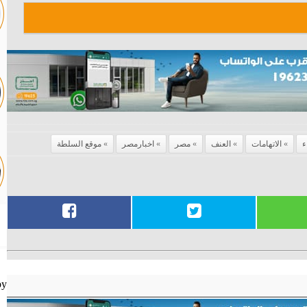
ء
الاتهامات
العنف
مصر
اخبارمصر
موقع السلطة
by