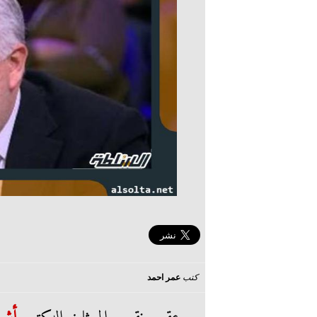
كتب
عمر احمد