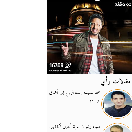
مقالات رأي
آخر
الأخبار
محمد سعيد: رحلة الروح إلى أعماق
الفلسفة
يونيفيل تؤكد دعمها ل
14:24
نائب لبناني: على إير
19:50
ضياء رشوان: مرة أخرى أكاذيب
تزايد نفوذ تنظيم فرس
16:32