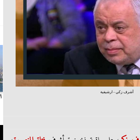
أشرف زكي - ارشيفية
بث مباشر.. مباراة الزمالك وسيراميكا كليوباترا في
ا
الدوري