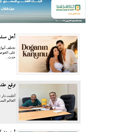
أجمل مسلسل
تختلف أنواع
على الغوص 
حدث...
توقيع عقد 
أعلنت دار ح
العالم السر