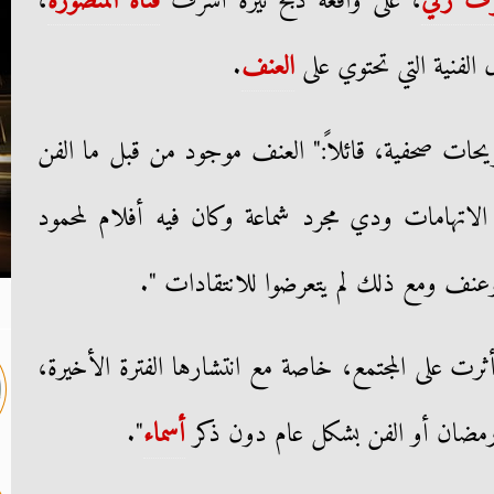
ف زكي
، على واقعة ذبح نيرة أشرف
فتاة المنصورة
،
 الفنية التي تحتوي على
العنف
.
ت صحفية، قائلاً:" العنف موجود من قبل ما الفن
لاتهامات ودي مجرد شماعة وكان فيه أفلام لمحمود
وعنف ومع ذلك لم يتعرضوا للانتقادات ".
أثرت على المجتمع، خاصة مع انتشارها الفترة الأخيرة،
د رمضان أو الفن بشكل عام دون ذكر
أسماء
".