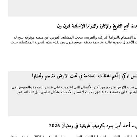
ة تجمع التاريخ والإثارة والدراما الإنسانية فنون ون
 الاهتمام بالدراما التركية والعربية، يبحث المشاهد العربي عن منصة موثوقة تتيح له
 الأعمال بجودة عالية وترجمة دقيقة. موقع فنون ون يقدّم هذه التجربة المتكاملة، حيث
ل تركي | أهم اللحظات الصادمة في تحت الارض مترجم وتحليلها
 تحت الارض مترجم من أكثر الأعمال التي اعتمدت على عنصر الصدمة والغموض في
دين على منصة قصة عشق ، حيث لا تسير الأحداث بشكل تقليدي، بل تتصاعد عبر
.. أحمد أمين يعود بكوميديا تاريخية في رمضان 2026
يخوض مسلسل النص التاني سباق دراما النصف الثاني من مسلسلات عربية 2026 رمضانية، مقدمًا