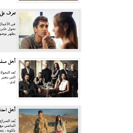
تعرف على 
في الأعمال
تحول عابرة
يظهر بوضوح
أجمل مسلس
تُعد التحول
التي يتغير
لدى...
أجمل احدا
يُعد الصراع
الماضي مع 
بلكونة ، يتض