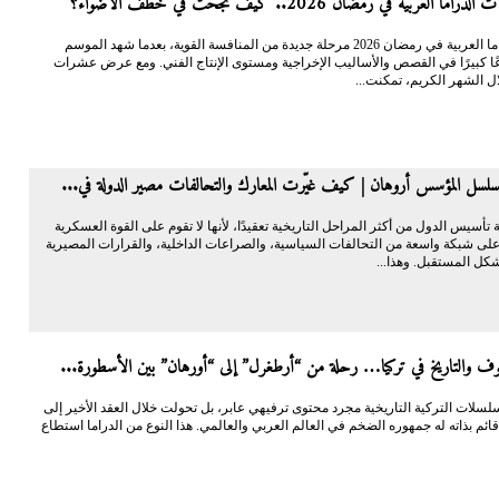
ا العربية في رمضان 2026.. كيف نجحت في خطف الأضواء؟
دخلت الدراما العربية في رمضان 2026 مرحلة جديدة من المنافسة القوية، بعدما شهد الموسم
عًا كبيرًا في القصص والأساليب الإخراجية ومستوى الإنتاج الفني. ومع عرض عشرات
ل الشهر الكريم، تمكنت...
سل المؤسس أروهان | كيف غيّرت المعارك والتحالفات مصير الدولة في...
ة تأسيس الدول من أكثر المراحل التاريخية تعقيدًا، لأنها لا تقوم على القوة العسكرية
على شبكة واسعة من التحالفات السياسية، والصراعات الداخلية، والقرارات المصيرية
شكل المستقبل. وهذا...
يوف والتاريخ في تركيا… رحلة من “أرطغرل” إلى “أورهان” بين الأسطورة...
لسلات التركية التاريخية مجرد محتوى ترفيهي عابر، بل تحولت خلال العقد الأخير إلى
ائم بذاته له جمهوره الضخم في العالم العربي والعالمي. هذا النوع من الدراما استطاع