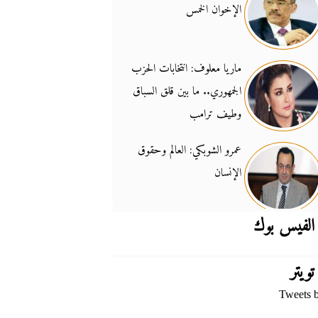
الإخوان الخمس
جدل السلاح والسيادة
14:46
ماريا معلوف: انتخابات الحزب
الجمهوري.. ما بين قلق السباق
وطيف ترامب
عمرو الشوبكي: العالم وحقوق
الإنسان
الفيس بوك
تويتر
Tweets 