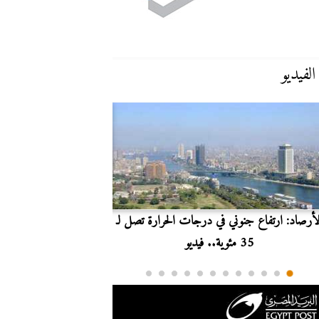
الفيديو
لأرصاد: ارتفاع جنوني في درجات الحرارة تصل لـ
بث مباشر.. مشاهدة مبارا
35 مئوية.. فيديو
الدوري ا