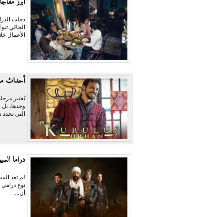
أبرز مفاجآت الدرام
الحالي تنو
الأعمال خلا
أحداث مسل
تُعتبر مرحل
وحدها، بل 
التي تحدد 
دراما الس
لم تعد المس
نوع درامي ق
أن...