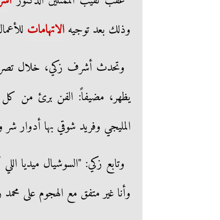
عقب نقيب الممثلين الدكتور
أشر
وذلك بعد توجيه
الاتهامات
للأعمال
وتحدث أشرف زكي، خلال تصريحا
يظهر، مضيفاً: الفن برئ من كل ا
المليجي وفريد شوقي بها أدوار شر 
وتابع زكي: "السوشيال ميديا اللي 
وأنا غير متفق مع الهجوم على محم