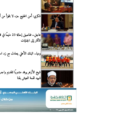
شكري: أمن الخليج جزء لا يتجزأ من 
عاجل.. تفاصيل إحالة 23
الآثار إلى الجنايات
وديا.. البنك الأهلي يتعادل مع زد است
شيخ الأزهر يوفد مندوبًا لتقديم واجب
شهيد لقمة العيش بقنا