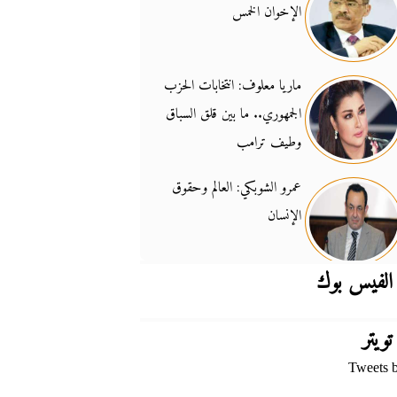
الإخوان الخمس
جدل السلاح والسيادة
14:46
ماريا معلوف: انتخابات الحزب
الجمهوري.. ما بين قلق السباق
وطيف ترامب
عمرو الشوبكي: العالم وحقوق
الإنسان
الفيس بوك
تويتر
Tweets 