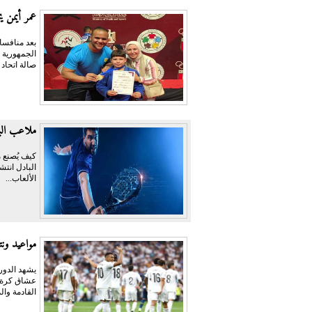
عمر أيمن يحص
بعد منافسا
صالة اتحاد
ملاعب البا
كيف يُصنع م
البادل انتش
الألعاب...
مواعيد ونت
عشاق كرة ال
القادمة وال