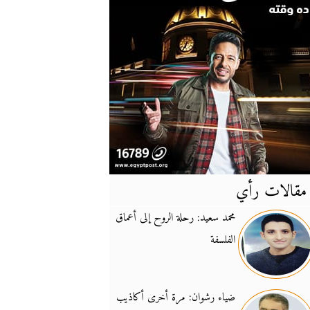
مقالات رأي
آخر
الأخبار
محمد سعيد: رحلة الروح إلى أعماق
الفلسفة
يونيفيل تؤكد دعمها ل
14:24
نائب لبناني: على إير
19:50
ضياء رشوان: مرة أخرى أكاذيب
تزايد نفوذ تنظيم فرس
16:32