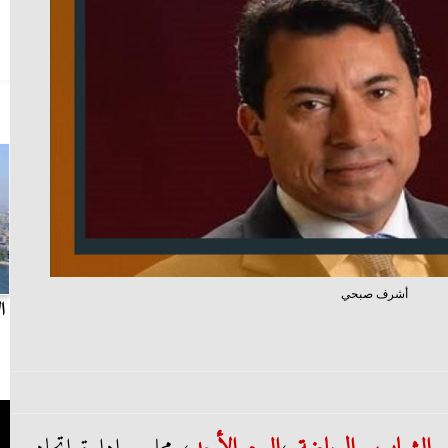
أشرف صبحي
بث مباشر.. مباراة الزمالك وسيراميكا كليوباترا في
ا
الدوري