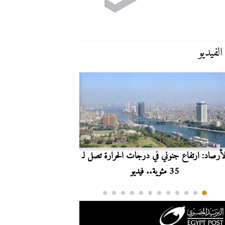
الفيديو
لأرصاد: ارتفاع جنوني في درجات الحرارة تصل لـ
بث مباشر.. مشاهدة مبارا
35 مئوية.. فيديو
الدوري ا