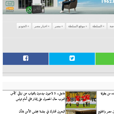
اضة
السلطة
موقع السلطة
مصر
اخبار مصر
الجودو
ده من بطولة
عاجل.. 5 لاعبون مهددون بالغياب عن نهائي كأس
العرب حال الحصول على إنذار ثاني أمام تونس
ن مصر والخليج
البحرين تشارك في جلسة مجلس الأمن بشأن