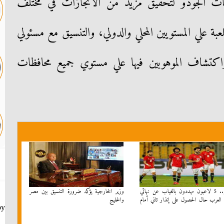
بات الجودو لتحقيق مزيد من الانجازات في مختلف
عبة علي المستويين المحلي والدولي، والتنسيق مع مسئولي
واكتشاف الموهوبين فيها علي مستوي جميع محافظات
عاجل.. 5 لاعبون مهددون بالغياب عن نهائي
وزير الخارجية يؤكد ضرورة التنسيق بين مصر
لعرب حال الحصول على إنذار ثاني أمام
والخليج
by