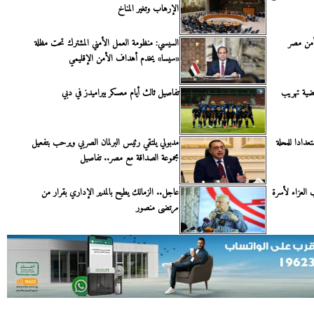
الإرهاب وتغير المناخ
أمن مصر
السيسي: منظومة العمل الأمني المشترك تحت مظلة
«سيسا» يخدم أهداف الأمن الإقليمي
 متهمًا في قضية تهريب
تفاصيل ثالث أيام معسكر بيراميدز في دبي
عدادا للمحلة
مدبولي يلتقي رئيس البرلمان الصربي ويرحب بتفعيل
مجموعة الصداقة مع مصر.. تفاصيل
 العزاء لأسرة
عاجل.. الزمالك يطيح بالمدير الإداري بقرار من
مرتضى منصور