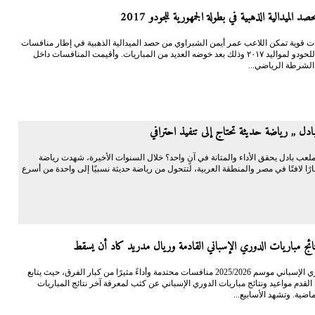
د الميدالية الذهبية في بطولة الجمهورية للجودو 2017
ت قوية تمكن اللاعب عمر أيمن الشبراوي من حصد الميدالية الذهبية في إطار منافسات
الجمهورية للحودو لمواليد ٢٠١٧ وذلك بعد خوضه العديد من المباريات. وأقيمت المنافسات داخل
 الشرطة الرياضي...
دل ,, رياضة حديثة تحتاج إلى تنفيذ احترافي
لعب بادل يحقق الأداء والمتانة في آنٍ واحد؟ خلال السنوات الأخيرة، شهدت رياضة
ارًا لافتًا في مصر والمنطقة العربية، لتتحول من رياضة حديثة نسبيًا إلى واحدة من أسرع
ائج مباريات الدوري الإسباني القادمة وريال مدريد كاد أن يسقط
يشهد الدوري الإسباني موسم 2025/2026 منافسات محتدمة وأداءً مثيرًا من كبار الفرق، حيث يتابع
قدم مواعيد ونتائج مباريات الدوري الإسباني عن كثب لمعرفة آخر نتائج المباريات
ماضية. وتشهد الأسابيع...