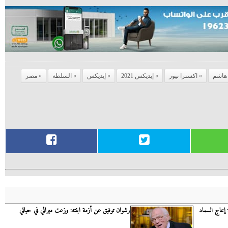
 هاشم
اكسترا نيوز
إيديكس 2021
إيديكس
السلطة
مصر
 إنتاج السماد
رشوان توفيق عن أزمة ابنته: وزعت ميراثي في حياتي