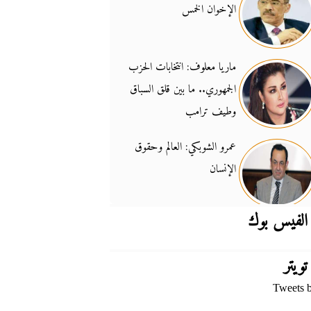
الإخوان الخمس
جدل السلاح والسيادة
14:46
ماريا معلوف: انتخابات الحزب
الجمهوري.. ما بين قلق السباق
وطيف ترامب
عمرو الشوبكي: العالم وحقوق
الإنسان
الفيس بوك
تويتر
Tweets 