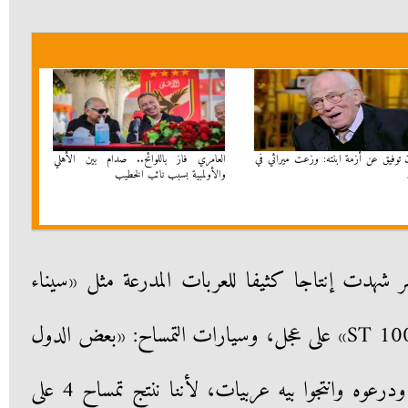
 توفيق عن أزمة ابنته: وزعت ميراثي في
العامري فاز باللوائح.. صدام بين الأهلي
والأولمبية بسبب نائب الخطيب
شهدت إنتاجا كثيفا للعربات المدرعة مثل «سيناء
200» على جنزير، و«ST 500 وST 100» على عجل، وسيارات التمساح: «بعض الدول
بدأت تقولنا خدوا الشاسيه بتاعي ودرعوه وانتجوا بيه عربيات، لأننا ننتج تمساح 4 على