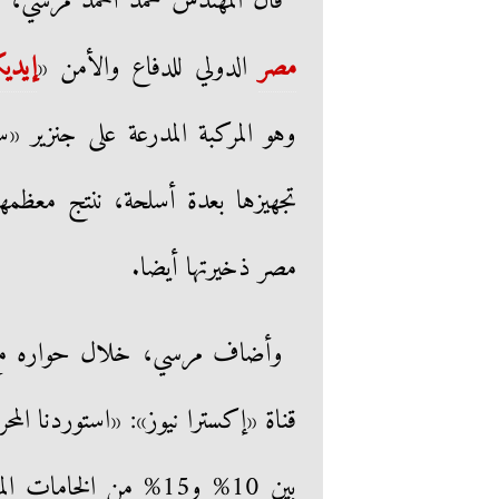
قال المهندس محمد أحمد مرسي، وزي
مصر
الدولي للدفاع والأمن «
إيد
مصر ذخيرتها أيضا.
وأضاف مرسي، خلال حواره مع
قناة «إكسترا نيوز»: «استوردنا الم
بين 10% و15% من الخ