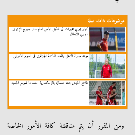
موضوعات ذات صلة
كولر يجري تغييرات فى تشكيل الأهلى أمام سان جورج الإثيوبى
بدوري الأبطال
موعد مباراة الأهلى واتحاد العاصمة الجزائرى فى السوبر الأفريقى
طلائع الجيش يختتم معسكره بالإسكندرية استعدادا للموسم الجديد
ومن المقرر أن يتم مناقشة كافة الأمور الخاصة