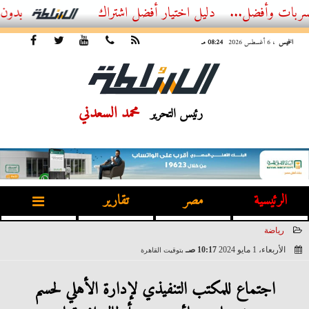
ضل...
أفضل اشتراك IPTV بدون تقطيع 2026 – دليل المشاهد العصري
الخميس
، 6 أغسطس 2026
08:24 مـ
محمد السعدني
رئيس التحرير
الرئيسية
مصر
تقارير
رياضة
الأربعاء، 1 مايو 2024
10:17 صـ
بتوقيت القاهرة
2024-05-01 10:17:15
اجتماع للمكتب التنفيذي لإدارة الأهلي لحسم