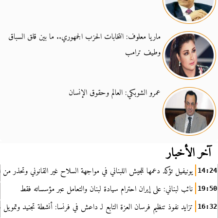
ماريا معلوف: انتخابات الحزب الجمهوري.. ما بين قلق السباق
وطيف ترامب
عمرو الشوبكي: العالم وحقوق الإنسان
آخر الأخبار
يونيفيل تؤكد دعمها للجيش اللبناني في مواجهة السلاح غير القانوني وتحذر من ا
14:24
نائب لبناني: على إيران احترام سيادة لبنان والتعامل عبر مؤسساته فقط
19:50
تزايد نفوذ تنظيم فرسان العزة التابع لـ داعش في فرنسا: أنشطة تجنيد وتمويل
16:32