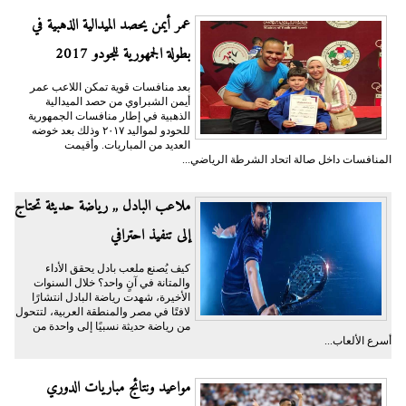
عمر أيمن يحصد الميدالية الذهبية في
بطولة الجمهورية للجودو 2017
بعد منافسات قوية تمكن اللاعب عمر
أيمن الشبراوي من حصد الميدالية
الذهبية في إطار منافسات الجمهورية
للحودو لمواليد ٢٠١٧ وذلك بعد خوضه
العديد من المباريات. وأقيمت
المنافسات داخل صالة اتحاد الشرطة الرياضي...
ملاعب البادل ,, رياضة حديثة تحتاج
إلى تنفيذ احترافي
كيف يُصنع ملعب بادل يحقق الأداء
والمتانة في آنٍ واحد؟ خلال السنوات
الأخيرة، شهدت رياضة البادل انتشارًا
لافتًا في مصر والمنطقة العربية، لتتحول
من رياضة حديثة نسبيًا إلى واحدة من
أسرع الألعاب...
مواعيد ونتائج مباريات الدوري