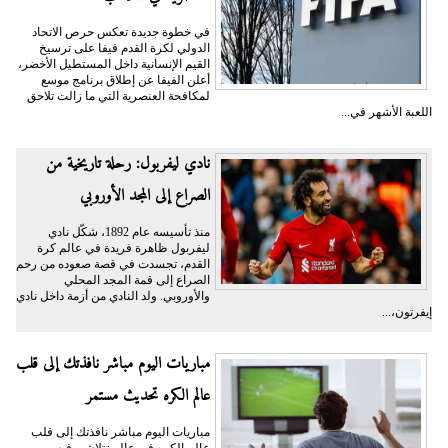
في خطوة جديدة تعكس حرص الاتحاد
الدولي لكرة القدم فيفا على ترسيخ
القيم الإنسانية داخل المستطيل الأخضر،
أعلن الفيفا عن إطلاق برنامج موسع
لمكافحة العنصرية التي ما زالت تلاحق
اللعبة الأشهر في...
نادي ليفربول: رحلة تاريخية من
الصراع إلى المجد الأوروبي
منذ تأسيسه عام 1892، شكّل نادي
ليفربول ظاهرة فريدة في عالم كرة
القدم، تجسدت في قصة صعوده من رحم
الصراع إلى قمة المجد المحلي
والأوروبي. ولد النادي من أزمة داخل نادي
إيفرتون،...
مباريات اليوم مباشر نافذتك إلى قلب
عالم الكره تحديث مستمر
مباريات اليوم مباشر نافذتك إلى قلب