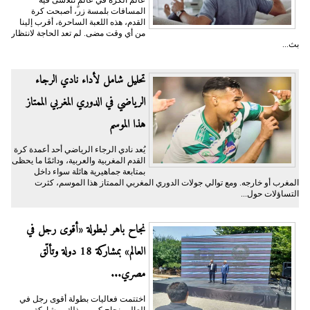
عالم الكره في عالمٍ تتلاشى فيه
المسافات بلمسة زر، أصبحت كرة
القدم، هذه اللعبة الساحرة، أقرب إلينا
من أي وقت مضى. لم تعد الحاجة لانتظار
بث...
تحليل شامل لأداء نادي الرجاء
الرياضي في الدوري المغربي الممتاز
هذا الموسم
يُعد نادي الرجاء الرياضي أحد أعمدة كرة
القدم المغربية والعربية، ودائمًا ما يحظى
بمتابعة جماهيرية هائلة سواء داخل
المغرب أو خارجه. ومع توالي جولات الدوري المغربي الممتاز هذا الموسم، كثرت
التساؤلات حول...
نجاح باهر لبطولة «أقوى رجل في
العالم» بمشاركة 18 دولة وتألّق
مصري...
اختتمت فعاليات بطولة أقوى رجل في