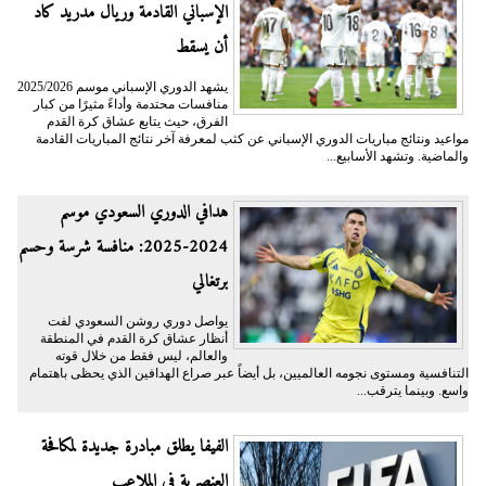
الإسباني القادمة وريال مدريد كاد
أن يسقط
يشهد الدوري الإسباني موسم 2025/2026
منافسات محتدمة وأداءً مثيرًا من كبار
الفرق، حيث يتابع عشاق كرة القدم
مواعيد ونتائج مباريات الدوري الإسباني عن كثب لمعرفة آخر نتائج المباريات القادمة
والماضية. وتشهد الأسابيع...
هدافي الدوري السعودي موسم
2024-2025: منافسة شرسة وحسم
برتغالي
يواصل دوري روشن السعودي لفت
أنظار عشاق كرة القدم في المنطقة
والعالم، ليس فقط من خلال قوته
التنافسية ومستوى نجومه العالميين، بل أيضاً عبر صراع الهدافين الذي يحظى باهتمام
واسع. وبينما يترقب...
الفيفا يطلق مبادرة جديدة لمكافحة
العنصرية في الملاعب