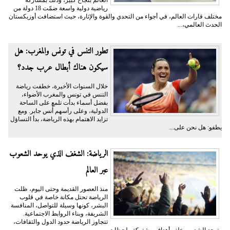
العالم بنجاح كبير، وذلك بمشاركة
رياضية دولية واسعة ضمّت 18 دولة من
مختلف قارات العالم، في أجواء من التحدي والقوة والإثارة، حيث استضافت أوزبكستان
الحدث العالمي،...
تطور التنس في تونس والمغرب: هل
سيكون هناك أبطال عرب جدد؟
خلال السنوات الأخيرة، خطفت رياضة
التنس في تونس والمغرب الأضواء،
بفضل أسماء بدأت تلمع على الساحة
الدولية، وعلى رأسهم أُنس جابر. ومع
تزايد الاهتمام بهذه الرياضة، بدأ التساؤل
يطفو: هل نحن على...
الرياضة: الشغف الذي يوحد الشعوب
عبر العالم
منذ العصور القديمة وحتى اليوم، ظلت
الرياضة تحتل مكانة خاصة في قلوب
البشر، كونها وسيلة للتواصل، المنافسة
الشريفة، وبناء الروابط الاجتماعية.
تتجاوز الرياضة حدود الدول والثقافات،