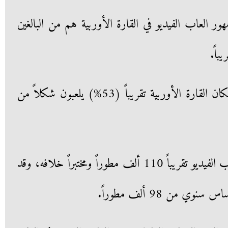
 إلى أن 76% من جمهور العاب الفيديو في القارة الأوربية هم من البالغين
كما أظهر التقرير إلى أن نصف سكان القارة الأوربية تقريباً (53%) يلعبون شكلاً من
وقد بلغ عدد العاملين بصناعة العاب الفيديو تقريباً 110 ألف مطوراً ومختبراً خلافه، وقد