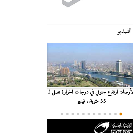
الفيديو
لأرصاد: ارتفاع جنوني في درجات الحرارة تصل لـ
بث مباشر.. مشاهدة مبارا
35 مئوية.. فيديو
الدوري ا