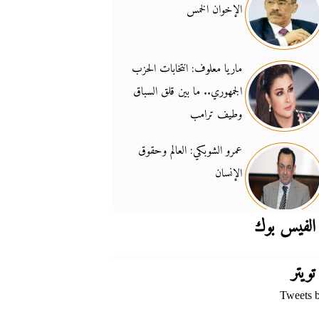
الإخوان الخمس
جدل السلاح والسيادة
14:46
ماريا معلوف: انتخابات الحزب
الجمهوري.. ما بين قلق السباق
وطيف ترامب
عمرو الشوبكي: العالم وحقوق
الإنسان
الفيس بوك
تويتر
Tweets 