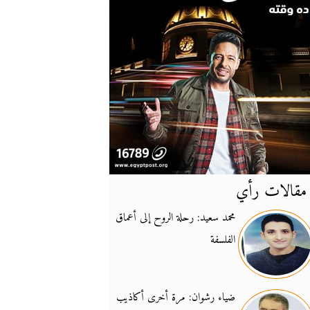
مقالات رأي
آخر
الأخبار
محمد سعيد: رحلة الروح إلى أعماق
الفلسفة
يونيفيل تؤكد دعمها ل
14:24
نائب لبناني: على إير
19:50
ضياء رشوان: مرة أخرى أكاذيب
تزايد نفوذ تنظيم فرس
16:32