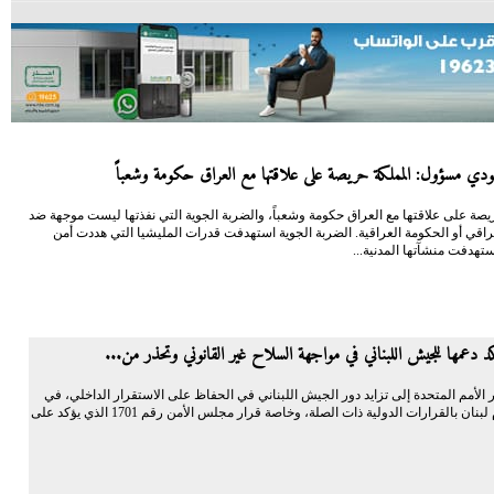
ي مسؤول: المملكة حريصة على علاقتها مع العراق حكومة وشعباً
يصة على علاقتها مع العراق حكومة وشعباً، والضربة الجوية التي نفذتها ليست موجهة ضد
اقي أو الحكومة العراقية. الضربة الجوية استهدفت قدرات المليشيا التي هددت أمن
تهدفت منشآتها المدنية...
كد دعمها للجيش اللبناني في مواجهة السلاح غير القانوني وتحذر من...
 الأمم المتحدة إلى تزايد دور الجيش اللبناني في الحفاظ على الاستقرار الداخلي، في
إطار التزام لبنان بالقرارات الدولية ذات الصلة، وخاصة قرار مجلس الأمن رقم 1701 الذي يؤكد على