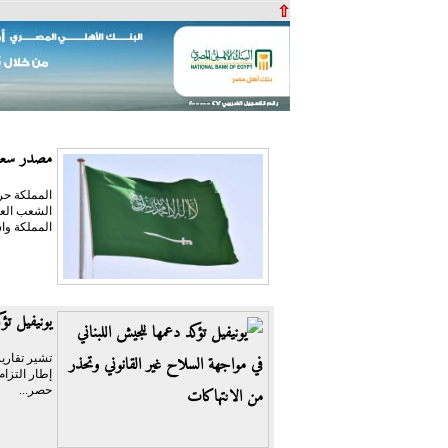
⇧
مصدر سعود
المملكة حر
الشعب العر
المملكة واس
يونيفيل تؤ
تشير تقارير
حصر...