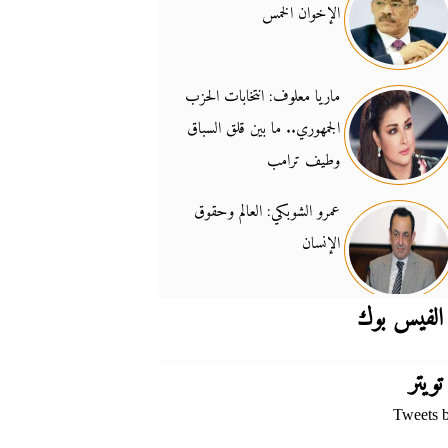
الإخوان الخمس
جدل السلاح والسيادة
14:46
ماريا معلوف: انتخابات الحزب
الجمهوري.. ما بين قلق السباق
وطيف ترامب
عمرو الشوبكي: العالم وحقوق
الإنسان
الفيس بوك
تويتر
Tweets 