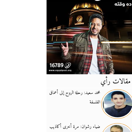
مقالات رأي
آخر
الأخبار
محمد سعيد: رحلة الروح إلى أعماق
الفلسفة
يونيفيل تؤكد دعمها ل
14:24
نائب لبناني: على إير
19:50
ضياء رشوان: مرة أخرى أكاذيب
تزايد نفوذ تنظيم فرس
16:32