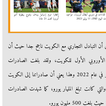
 لقاءات في دوري أبطال أوروبا.. مواعيد
إنجلترا تهزم إسبانيا بهدف وتتوج ببطولة أمم
يوم الثلاثاء 11 يوليو 2023
أوروبا تحت 21 عامًا
لى أن التبادل التجاري مع الكويت ناجح جدا حيث أن
 الأوروبي الأول للكويت، ولقد بلغت الصادرات
الإيطالية إلى الكويت ملياري يورو في عام 2022 وهذا يعني أن صادراتنا إلى الكويت
 تضاعفت مقارنة بعام 2019 والتي كانت تبلغ المليار يورو، كما شهدت الصادرات
 500 مليون يورو.