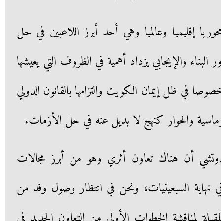
يا إقليميا وعالميا وهي أحد أبرز اللاعبين في حل
 البناء والإيجابي يزداد أهمية في الظروف التي يعيشها
صوصا في ظل إيمان الكويت والتزامها بالقانون الدولي
وماسية والحوار كنهج لا بديل عنه في حل الأزمات.
الدوتشي أن هناك تعاون أثري وهو من أبرز مجالات
 في نهاية السبعينيات، ونحن في انتظار وصول وفد من
المقبلة لمناقشة الخطوات الأولى من التعاون الجديد في