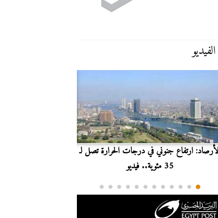
الفيديو
لأرصاد: ارتفاع جنوني في درجات الحرارة تصل لـ
بث مباشر.. مشاهدة مبارا
35 مئوية.. فيديو
الدوري ا