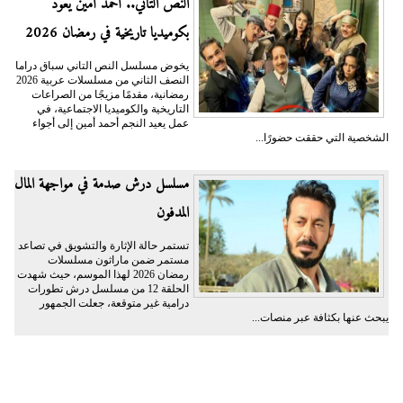
النص التاني.. أحمد أمين يعود
بكوميديا تاريخية في رمضان 2026
يخوض مسلسل النص التاني سباق دراما
النصف الثاني من مسلسلات عربية 2026
رمضانية، مقدمًا مزيجًا من الصراعات
التاريخية والكوميديا الاجتماعية، في
عمل يعيد النجم أحمد أمين إلى أجواء
الشخصية التي حققت حضورًا...
مسلسل درش صدمة في مواجهة المال
المدفون
تستمر حالة الإثارة والتشويق في تصاعد
مستمر ضمن ماراثون مسلسلات
رمضان 2026 لهذا الموسم، حيث شهدت
الحلقة 12 من مسلسل درش تطورات
درامية غير متوقعة، جعلت الجمهور
يبحث عنها بكثافة عبر منصات...