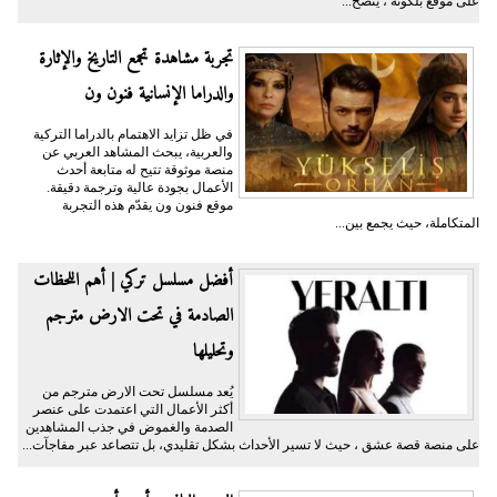
على موقع بلكونة ، يتضح...
تجربة مشاهدة تجمع التاريخ والإثارة
والدراما الإنسانية فنون ون
في ظل تزايد الاهتمام بالدراما التركية
والعربية، يبحث المشاهد العربي عن
منصة موثوقة تتيح له متابعة أحدث
الأعمال بجودة عالية وترجمة دقيقة.
موقع فنون ون يقدّم هذه التجربة
المتكاملة، حيث يجمع بين...
أفضل مسلسل تركي | أهم اللحظات
الصادمة في تحت الارض مترجم
وتحليلها
يُعد مسلسل تحت الارض مترجم من
أكثر الأعمال التي اعتمدت على عنصر
الصدمة والغموض في جذب المشاهدين
على منصة قصة عشق ، حيث لا تسير الأحداث بشكل تقليدي، بل تتصاعد عبر مفاجآت...