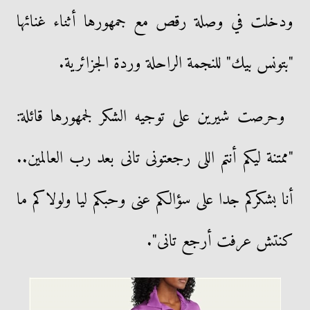
ودخلت في وصلة رقص مع جمهورها أثناء غنائها
"بتونس بيك" للنجمة الراحلة وردة الجزائرية.
وحرصت شيرين على توجيه الشكر لجمهورها قائلة:
"ممتنة ليكم أنتم اللى رجعتونى تانى بعد رب العالمين..
أنا بشكركم جدا على سؤالكم عنى وحبكم ليا ولولاكم ما
كنتش عرفت أرجع تانى".