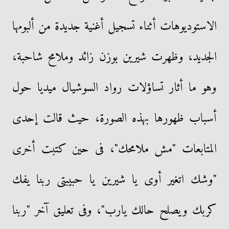
الاستوديوهات أثناء تسجيل أغنية جديدة من ألبومها
الجديد، وظهرت شيرين بوزن زائد وملامح شاحبة،
وهو ما أثار تساؤلات رواد السوشيال ميديا حول
أسباب ظهورها بهذه الصورة، حيث قالت إحدى
المتابعات "مش ملامحك"، فى حين كتبت أخرى
"وشك اتغير أوى يا شيرين يا حبيبتى ربنا يفك
كربك ويصلح حالك يارب"، وفى تعليق آخر "ربنا