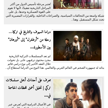
تُعتبر مرحلة تأسيس الدول من أكثر
المراحل التاريخية تعقيدًا، لأنها لا تقوم
على القوة العسكرية وحدها، بل على
شبكة واسعة من التحالفات السياسية، والصراعات الداخلية، والقرارات المصيرية التي
تحدد شكل المستقبل. وهذا...
دراما السيوف والتاريخ في تركيا…
رحلة من “أرطغرل” إلى “أورهان”
بين الأسطورة...
لم تعد المسلسلات التركية التاريخية
مجرد محتوى ترفيهي عابر، بل تحولت
خلال العقد الأخير إلى نوع درامي قائم
بذاته له جمهوره الضخم في العالم العربي والعالمي. هذا النوع من الدراما استطاع أن...
تعرف على أحداث أجمل مسلسلات
تركي | تحليل أعمق للحظات الحاسمة
في...
في الأعمال الدرامية التي تُعرض عبر