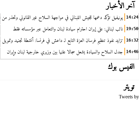
آخر الأخبار
يونيفيل تؤكد دعمها للجيش اللبناني في مواجهة السلاح غير القانوني وتحذر من ا
14:24
نائب لبناني: على إيران احترام سيادة لبنان والتعامل عبر مؤسساته فقط
19:50
تزايد نفوذ تنظيم فرسان العزة التابع لـ داعش في فرنسا: أنشطة تجنيد وتمويل
16:32
جدل السلاح والسيادة يشعل سجالا علنيا بين وزيري خارجية لبنان وإيران
14:46
الفيس بوك
تويتر
Tweets by