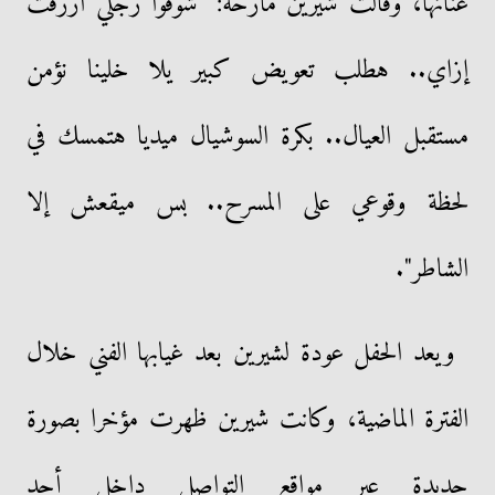
غنائها، وقالت شيرين مازحة: "شوفوا رجلي ازرقت
إزاي.. هطلب تعويض كبير يلا خلينا نؤمن
مستقبل العيال.. بكرة السوشيال ميديا هتمسك في
لحظة وقوعي على المسرح.. بس ميقعش إلا
الشاطر".
ويعد الحفل عودة لشيرين بعد غيابها الفني خلال
الفترة الماضية، وكانت شيرين ظهرت مؤخرا بصورة
جديدة عبر مواقع التواصل داخل أحد