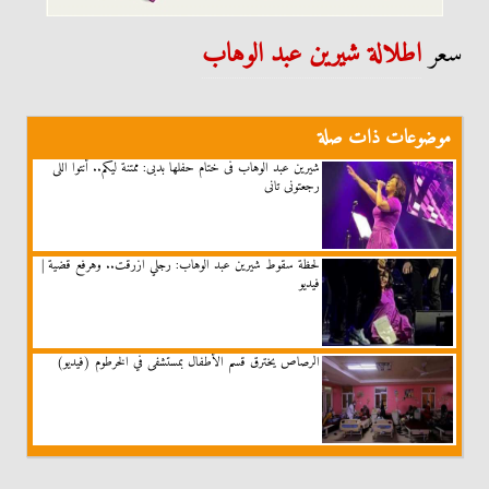
سعر
اطلالة شيرين عبد الوهاب
موضوعات ذات صلة
شيرين عبد الوهاب فى ختام حفلها بدبى: ممتنة ليكم.. أنتوا اللى
رجعتونى تانى
لحظة سقوط شيرين عبد الوهاب: رجلي ازرقت.. وهرفع قضية |
فيديو
الرصاص يخترق قسم الأطفال بمستشفى في الخرطوم (فيديو)