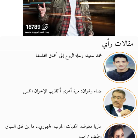
مقالات رأي
محمد سعيد: رحلة الروح إلى أعماق الفلسفة
ضياء رشوان: مرة أخرى أكاذيب الإخوان الخمس
ماريا معلوف: انتخابات الحزب الجمهوري.. ما بين قلق السباق
وطيف ترامب