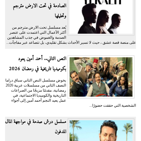
الصادمة في تحت الارض مترجم
وتحليلها
يُعد مسلسل تحت الارض مترجم من
أكثر الأعمال التي اعتمدت على عنصر
الصدمة والغموض في جذب المشاهدين
على منصة قصة عشق ، حيث لا تسير الأحداث بشكل تقليدي، بل تتصاعد عبر مفاجآت...
النص التاني.. أحمد أمين يعود
بكوميديا تاريخية في رمضان 2026
يخوض مسلسل النص التاني سباق دراما
النصف الثاني من مسلسلات عربية 2026
رمضانية، مقدمًا مزيجًا من الصراعات
التاريخية والكوميديا الاجتماعية، في
عمل يعيد النجم أحمد أمين إلى أجواء
الشخصية التي حققت حضورًا...
مسلسل درش صدمة في مواجهة المال
المدفون