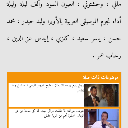
مالي ، وحشتوني ، العيون السود وألف ليلة وليلة
أداء نجوم الموسيقى العربية بالأوبرا وليد حيدر ، محمد
حسن ، ياسر سعيد ، كنزي ، إيناس عز الدين ،
رحاب عمر .
موضوعات ذات صلة
رجل يبيع روحه للشيطان.. طرح البرومو الرسمي لـ مسلسل وعد
إبليس
شريف خيرالله: لما طلقت مراتي سبت لها كل حاجة من غير
قايمة.. العشرة أهم من شوية عفش