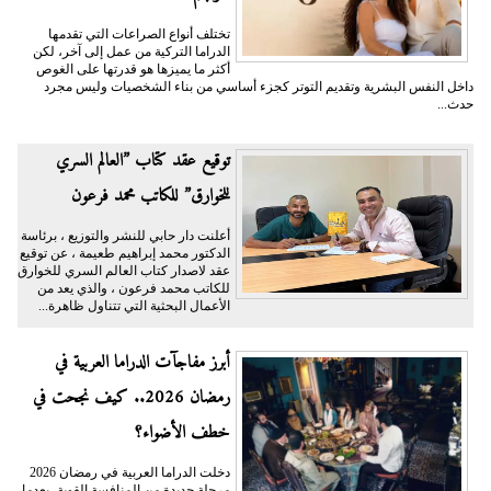
تختلف أنواع الصراعات التي تقدمها
الدراما التركية من عمل إلى آخر، لكن
أكثر ما يميزها هو قدرتها على الغوص
داخل النفس البشرية وتقديم التوتر كجزء أساسي من بناء الشخصيات وليس مجرد
حدث...
توقيع عقد كتاب ”العالم السري
للخوارق” للكاتب محمد فرعون
أعلنت دار حابي للنشر والتوزيع ، برئاسة
الدكتور محمد إبراهيم طعيمة ، عن توقيع
عقد لاصدار كتاب العالم السري للخوارق
للكاتب محمد فرعون ، والذي يعد من
الأعمال البحثية التي تتناول ظاهرة...
أبرز مفاجآت الدراما العربية في
رمضان 2026.. كيف نجحت في
خطف الأضواء؟
دخلت الدراما العربية في رمضان 2026
مرحلة جديدة من المنافسة القوية، بعدما