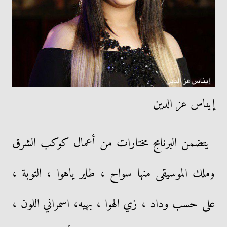
إيناس عز الدين
يتضمن البرنامج مختارات من أعمال كوكب الشرق
وملك الموسيقى منها سواح ، طاير ياهوا ، التوبة ،
على حسب وداد ، زي الهوا ، بهيه، اسمراني اللون ،