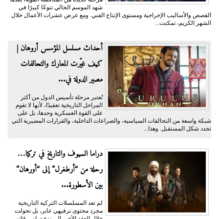
شهد الموسم الحالي تنوعًا كبيرًا في
القصص والأساليب الإخراجية ومستوى الإنتاج الفني. ومع عرض عشرات الأعمال خلال
الشهر الكريم، تمكنت...
أحداث مسلسل المؤسس أروهان |
كيف غيّرت المعارك والتحالفات
مصير الدولة في...
تُعتبر مرحلة تأسيس الدول من أكثر
المراحل التاريخية تعقيدًا، لأنها لا تقوم
على القوة العسكرية وحدها، بل على
شبكة واسعة من التحالفات السياسية، والصراعات الداخلية، والقرارات المصيرية التي
تحدد شكل المستقبل. وهذا...
دراما السيوف والتاريخ في تركيا…
رحلة من “أرطغرل” إلى “أورهان”
بين الأسطورة...
لم تعد المسلسلات التركية التاريخية
مجرد محتوى ترفيهي عابر، بل تحولت
خلال العقد الأخير إلى نوع درامي قائم