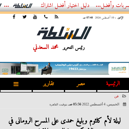
الدليل الشامل للهوتلاين العقاري في مصر – تواصل مباشر مع...
أفضل اشتراك IPTV بدون 
الإثنين
، 10 أغسطس 2026
07:48 صـ
محمد السعدني
رئيس التحرير
الرئيسية
مصر
تقارير
فن
الخميس، 4 أغسطس 2022
05:56 صـ
بتوقيت القاهرة
2022-08-04 05:56:24
ليلة لأم كلثوم وبليغ حمدى على المسرح الرومانى في