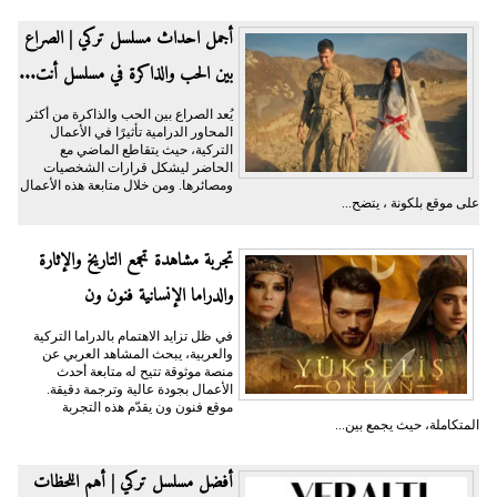
أجمل احداث مسلسل تركي | الصراع
بين الحب والذاكرة في مسلسل أنت...
يُعد الصراع بين الحب والذاكرة من أكثر
المحاور الدرامية تأثيرًا في الأعمال
التركية، حيث يتقاطع الماضي مع
الحاضر ليشكل قرارات الشخصيات
ومصائرها. ومن خلال متابعة هذه الأعمال
على موقع بلكونة ، يتضح...
تجربة مشاهدة تجمع التاريخ والإثارة
والدراما الإنسانية فنون ون
في ظل تزايد الاهتمام بالدراما التركية
والعربية، يبحث المشاهد العربي عن
منصة موثوقة تتيح له متابعة أحدث
الأعمال بجودة عالية وترجمة دقيقة.
موقع فنون ون يقدّم هذه التجربة
المتكاملة، حيث يجمع بين...
أفضل مسلسل تركي | أهم اللحظات