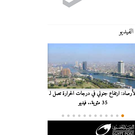
الفيديو
لأرصاد: ارتفاع جنوني في درجات الحرارة تصل لـ
بث مباشر.. مشاهدة مبارا
35 مئوية.. فيديو
الدوري ا