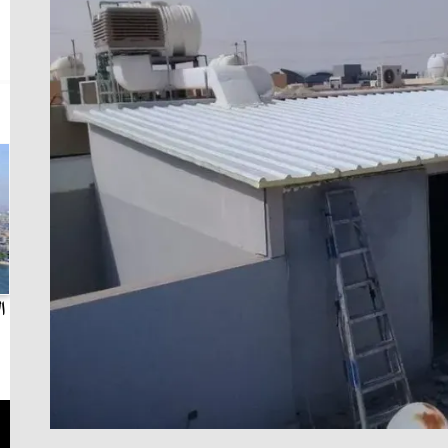
بث مباشر.. مباراة الزمالك وسيراميكا كليوباترا في
ا
الدوري