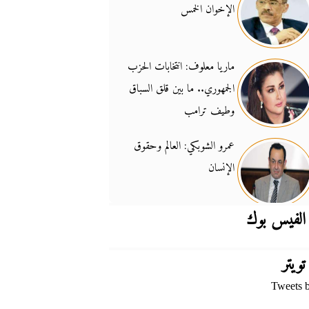
الإخوان الخمس
جدل السلاح والسيادة
14:46
ماريا معلوف: انتخابات الحزب
الجمهوري.. ما بين قلق السباق
وطيف ترامب
عمرو الشوبكي: العالم وحقوق
الإنسان
الفيس بوك
تويتر
Tweets 