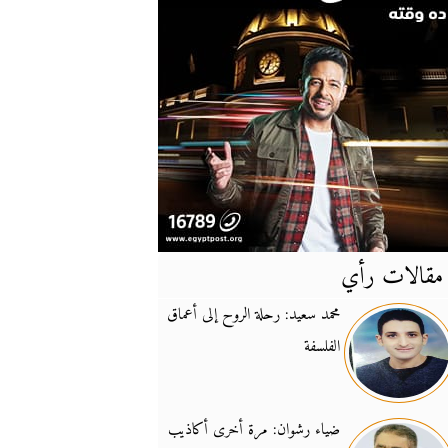
مقالات رأي
آخر
الأخبار
محمد سعيد: رحلة الروح إلى أعماق
الفلسفة
يونيفيل تؤكد دعمها ل
14:24
نائب لبناني: على إير
19:50
ضياء رشوان: مرة أخرى أكاذيب
تزايد نفوذ تنظيم فرس
16:32