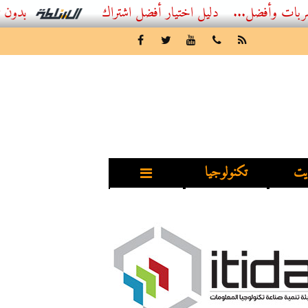
ل...
أفضل اشتراك IPTV بدون تقطيع 2026 – دليل المشاهد العصري
يت
تكنولوجيا