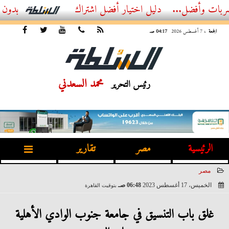
ضل...
أفضل اشتراك IPTV بدون تقطيع 2026 – دليل المشاهد العصري
الجمعة
، 7 أغسطس 2026
04:17 صـ
محمد السعدني
رئيس التحرير
الرئيسية
مصر
تقارير
مصر
الخميس، 17 أغسطس 2023
06:48 صـ
بتوقيت القاهرة
2023-08-17 06:48:58
غلق باب التنسيق في جامعة جنوب الوادي الأهلية