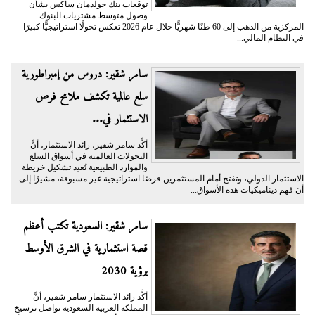
توقعات بنك جولدمان ساكس بشأن
وصول متوسط مشتريات البنوك
المركزية من الذهب إلى 60 طنًا شهريًّا خلال عام 2026 تعكس تحولًا استراتيجيًّا كبيرًا
في النظام المالي...
سامر شقير: دروس من إمبراطورية
سلع عالمية تكشف ملامح فرص
الاستثمار في...
أكَّد سامر شقير، رائد الاستثمار، أنَّ
التحولات العالمية في أسواق السلع
والموارد الطبيعية تُعيد تشكيل خريطة
الاستثمار الدولي، وتفتح أمام المستثمرين فرصًا استراتيجية غير مسبوقة، مشيرًا إلى
أن فهم ديناميكيات هذه الأسواق...
سامر شقير: السعودية تكتب أعظم
قصة استثمارية في الشرق الأوسط
برؤية 2030
أكَّد رائد الاستثمار سامر شقير، أنَّ
المملكة العربية السعودية تواصل ترسيخ