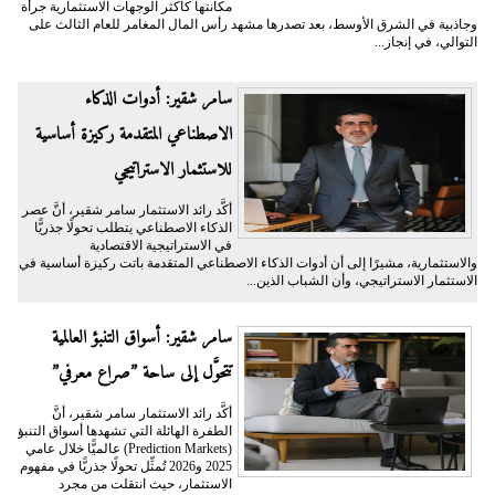
مكانتها كأكثر الوجهات الاستثمارية جرأة
وجاذبية في الشرق الأوسط، بعد تصدرها مشهد رأس المال المغامر للعام الثالث على
التوالي، في إنجاز...
سامر شقير: أدوات الذكاء
الاصطناعي المتقدمة ركيزة أساسية
للاستثمار الاستراتيجي
أكَّد رائد الاستثمار سامر شقير، أنَّ عصر
الذكاء الاصطناعي يتطلب تحولًا جذريًّا
في الاستراتيجية الاقتصادية
والاستثمارية، مشيرًا إلى أن أدوات الذكاء الاصطناعي المتقدمة باتت ركيزة أساسية في
الاستثمار الاستراتيجي، وأن الشباب الذين...
سامر شقير: أسواق التنبؤ العالمية
تتحوَّل إلى ساحة ”صراع معرفي”
أكَّد رائد الاستثمار سامر شقير، أنَّ
الطفرة الهائلة التي تشهدها أسواق التنبؤ
(Prediction Markets) عالميًّا خلال عامي
2025 و2026 تُمثِّل تحولًا جذريًّا في مفهوم
الاستثمار، حيث انتقلت من مجرد