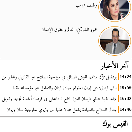
وطيف ترامب
عمرو الشوبكي: العالم وحقوق الإنسان
آخر الأخبار
يونيفيل تؤكد دعمها للجيش اللبناني في مواجهة السلاح غير القانوني وتحذر من ا
14:24
نائب لبناني: على إيران احترام سيادة لبنان والتعامل عبر مؤسساته فقط
19:50
تزايد نفوذ تنظيم فرسان العزة التابع لـ داعش في فرنسا: أنشطة تجنيد وتمويل
16:32
جدل السلاح والسيادة يشعل سجالا علنيا بين وزيري خارجية لبنان وإيران
14:46
الفيس بوك