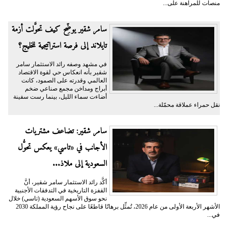
منصات للمراهنة على...
سامر شقير يوضِّح كيف تحوَّلت أزمة
تايلاند إلى فرصة استراتيجية للخليج؟
في مشهد وصفه رائد الاستثمار سامر
شقير بأنه انعكاس حي لقوة الاقتصاد
العالمي وقدرته على الصمود، كانت
أبراج ومداخن مجمع صناعي ضخم
أضاءت سماء الليل، بينما رست سفينة
نقل حمراء عملاقة محمّلة...
سامر شقير: تضاعف مشتريات
الأجانب في «تاسي» يعكس تحوُّل
السعودية إلى ملاذ...
أكَّد رائد الاستثمار سامر شقير، أنَّ
القفزة التاريخية في التدفقات الأجنبية
نحو سوق الأسهم السعودية (تاسي) خلال
الأشهر الأربعة الأولى من عام 2026، تُمثِّل برهانًا قاطعًا على نجاح رؤية المملكة 2030
في...