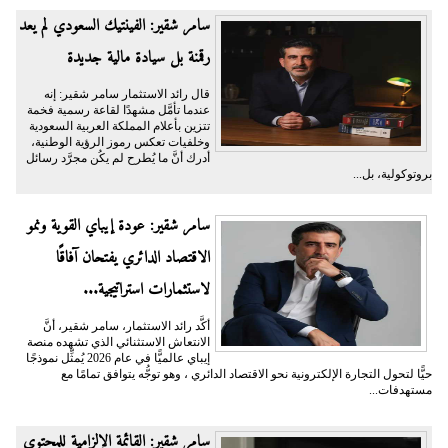
سامر شقير: الفينتيك السعودي لم يعد
رقمنة بل سيادة مالية جديدة
قال رائد الاستثمار سامر شقير: إنه
عندما تأمَّل مشهدًا لقاعة رسمية فخمة
تتزين بأعلام المملكة العربية السعودية
وخلفيات تعكس رموز الرؤية الوطنية،
أدرك أنَّ ما يُطرح لم يكُن مجرَّد رسائل
بروتوكولية، بل...
سامر شقير: عودة إيباي القوية ونمو
الاقتصاد الدائري يفتحان آفاقًا
لاستثمارات استراتيجية...
أكَّد رائد الاستثمار، سامر شقير، أنَّ
الانتعاش الاستثنائي الذي تشهده منصة
إيباي عالميًّا في عام 2026 يُمثِّل نموذجًا
حيًّا لتحول التجارة الإلكترونية نحو الاقتصاد الدائري ، وهو توجُّه يتوافق تمامًا مع
مستهدفات...
سامر شقير: القائمة الإلزامية للمحتوى