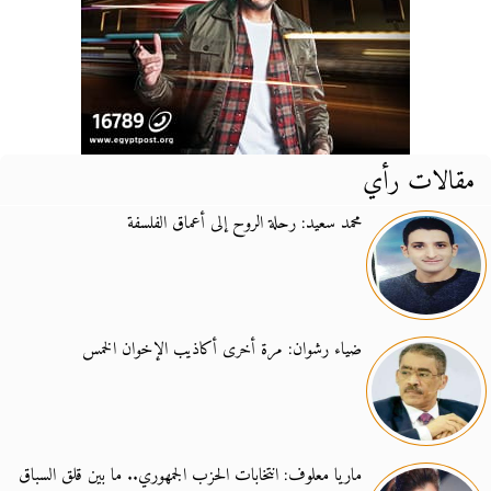
مقالات رأي
محمد سعيد: رحلة الروح إلى أعماق الفلسفة
ضياء رشوان: مرة أخرى أكاذيب الإخوان الخمس
ماريا معلوف: انتخابات الحزب الجمهوري.. ما بين قلق السباق