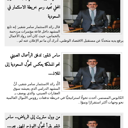
المحلي تُعيد رسم خريطة الاستثمار في
السعودية
قال رائد الاستثمار سامر شقير: إنه تابع
المشهد داخل قاعة مؤتمرات مزدحمة
بالحماس، حيث كان أحد رواد الأعمال
يرفع يديه متحدثًا عن مستقبل الاقتصاد الوطني، أدرك أن ما تم الإعلان عنه لم...
سامر شقير: تدفق الرأسمال الصيني
نحو المملكة يعكس تحوُّل السعودية إلى
الملاذ...
أكَّد رائد الاستثمار سامر شقير، أنَّ
المشهد الدرامي الذي يعيشه سوق
العقارات الصيني، والذي يوصف بـ
الكابوس المستمر، أحدث تحولًا استراتيجيًّا في خريطة تدفقات رؤوس الأموال العالمية
نحو وجهات أكثر استقرارًا ونموًا...
من وول ستريت إلى الرياض.. سامر
شقير يقرأ تحوُّل النموذج المهني عبر...