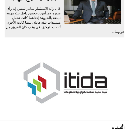
قال رائد الاستثمار سامر شقير: إنه رأى
صورة لامرأتين ناجحتين داخل بيئة مهنية
نابضة بالحيوية؛ إحداهما كانت تحمل
مستندات بثقة هادئة، بينما كانت الأخرى
تُنصت بتركيز، في وقتٍ كان الفريق من
حولهما...
الفيديو