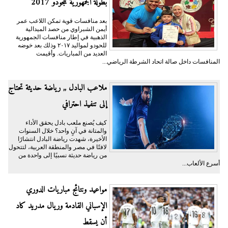
بطولة الجمهورية للجودو 2017
بعد منافسات قوية تمكن اللاعب عمر
أيمن الشبراوي من حصد الميدالية
الذهبية في إطار منافسات الجمهورية
للحودو لمواليد ٢٠١٧ وذلك بعد خوضه
العديد من المباريات. وأقيمت
المنافسات داخل صالة اتحاد الشرطة الرياضي...
ملاعب البادل ,, رياضة حديثة تحتاج
إلى تنفيذ احترافي
كيف يُصنع ملعب بادل يحقق الأداء
والمتانة في آنٍ واحد؟ خلال السنوات
الأخيرة، شهدت رياضة البادل انتشارًا
لافتًا في مصر والمنطقة العربية، لتتحول
من رياضة حديثة نسبيًا إلى واحدة من
أسرع الألعاب...
مواعيد ونتائج مباريات الدوري
الإسباني القادمة وريال مدريد كاد
أن يسقط