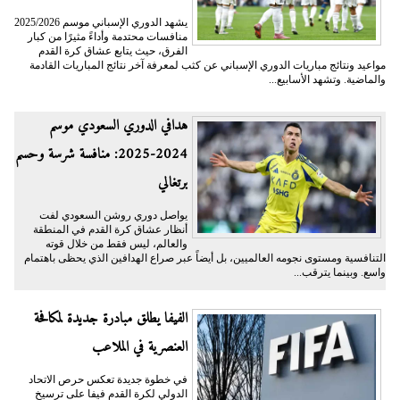
يشهد الدوري الإسباني موسم 2025/2026
منافسات محتدمة وأداءً مثيرًا من كبار
الفرق، حيث يتابع عشاق كرة القدم
مواعيد ونتائج مباريات الدوري الإسباني عن كثب لمعرفة آخر نتائج المباريات القادمة
والماضية. وتشهد الأسابيع...
هدافي الدوري السعودي موسم
2024-2025: منافسة شرسة وحسم
برتغالي
يواصل دوري روشن السعودي لفت
أنظار عشاق كرة القدم في المنطقة
والعالم، ليس فقط من خلال قوته
التنافسية ومستوى نجومه العالميين، بل أيضاً عبر صراع الهدافين الذي يحظى باهتمام
واسع. وبينما يترقب...
الفيفا يطلق مبادرة جديدة لمكافحة
العنصرية في الملاعب
في خطوة جديدة تعكس حرص الاتحاد
الدولي لكرة القدم فيفا على ترسيخ