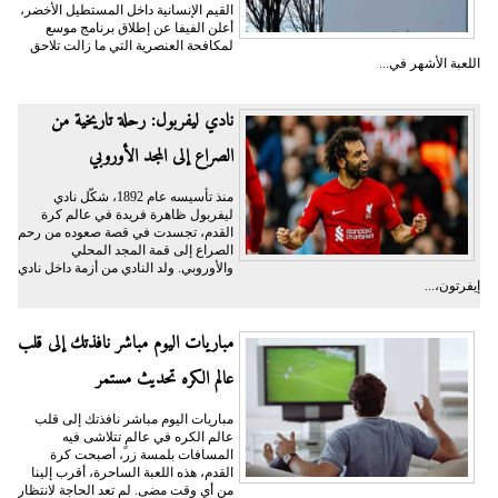
القيم الإنسانية داخل المستطيل الأخضر،
أعلن الفيفا عن إطلاق برنامج موسع
لمكافحة العنصرية التي ما زالت تلاحق
اللعبة الأشهر في...
نادي ليفربول: رحلة تاريخية من
الصراع إلى المجد الأوروبي
منذ تأسيسه عام 1892، شكّل نادي
ليفربول ظاهرة فريدة في عالم كرة
القدم، تجسدت في قصة صعوده من رحم
الصراع إلى قمة المجد المحلي
والأوروبي. ولد النادي من أزمة داخل نادي
إيفرتون،...
مباريات اليوم مباشر نافذتك إلى قلب
عالم الكره تحديث مستمر
مباريات اليوم مباشر نافذتك إلى قلب
عالم الكره في عالمٍ تتلاشى فيه
المسافات بلمسة زر، أصبحت كرة
القدم، هذه اللعبة الساحرة، أقرب إلينا
من أي وقت مضى. لم تعد الحاجة لانتظار