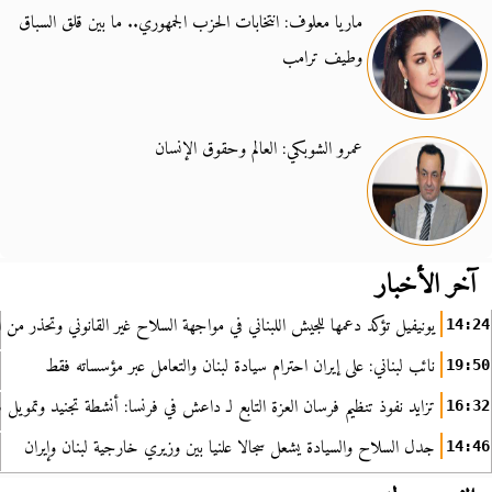
ماريا معلوف: انتخابات الحزب الجمهوري.. ما بين قلق السباق
وطيف ترامب
عمرو الشوبكي: العالم وحقوق الإنسان
آخر الأخبار
يونيفيل تؤكد دعمها للجيش اللبناني في مواجهة السلاح غير القانوني وتحذر من ا
14:24
نائب لبناني: على إيران احترام سيادة لبنان والتعامل عبر مؤسساته فقط
19:50
تزايد نفوذ تنظيم فرسان العزة التابع لـ داعش في فرنسا: أنشطة تجنيد وتمويل
16:32
جدل السلاح والسيادة يشعل سجالا علنيا بين وزيري خارجية لبنان وإيران
14:46