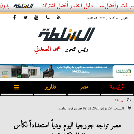
أفضل...
أفضل اشتراك IPTV بدون تقطيع 2026 – دليل المشاهد العصري
الخميس
، 6 أغسطس 2026
06:43 صـ
محمد السعدني
رئيس التحرير
الرئيسية
مصر
تقارير
رياضة
السبت، 29 يوليو 2023
02:32 صـ
بتوقيت القاهرة
2023-07-29 02:32:32
مصر تواجه جورجيا اليوم ودياً استعداداً لكأس