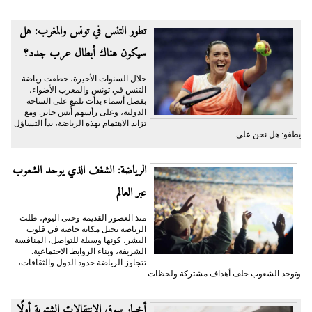
تطور التنس في تونس والمغرب: هل
سيكون هناك أبطال عرب جدد؟
خلال السنوات الأخيرة، خطفت رياضة
التنس في تونس والمغرب الأضواء،
بفضل أسماء بدأت تلمع على الساحة
الدولية، وعلى رأسهم أُنس جابر. ومع
تزايد الاهتمام بهذه الرياضة، بدأ التساؤل
يطفو: هل نحن على...
الرياضة: الشغف الذي يوحد الشعوب
عبر العالم
منذ العصور القديمة وحتى اليوم، ظلت
الرياضة تحتل مكانة خاصة في قلوب
البشر، كونها وسيلة للتواصل، المنافسة
الشريفة، وبناء الروابط الاجتماعية.
تتجاوز الرياضة حدود الدول والثقافات،
وتوحد الشعوب خلف أهداف مشتركة ولحظات...
أخبار سوق الانتقالات الشتوية أولًا