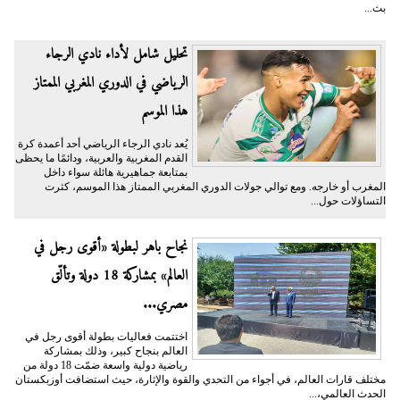
بث...
تحليل شامل لأداء نادي الرجاء
الرياضي في الدوري المغربي الممتاز
هذا الموسم
يُعد نادي الرجاء الرياضي أحد أعمدة كرة
القدم المغربية والعربية، ودائمًا ما يحظى
بمتابعة جماهيرية هائلة سواء داخل
المغرب أو خارجه. ومع توالي جولات الدوري المغربي الممتاز هذا الموسم، كثرت
التساؤلات حول...
نجاح باهر لبطولة «أقوى رجل في
العالم» بمشاركة 18 دولة وتألّق
مصري...
اختتمت فعاليات بطولة أقوى رجل في
العالم بنجاح كبير، وذلك بمشاركة
رياضية دولية واسعة ضمّت 18 دولة من
مختلف قارات العالم، في أجواء من التحدي والقوة والإثارة، حيث استضافت أوزبكستان
الحدث العالمي،...